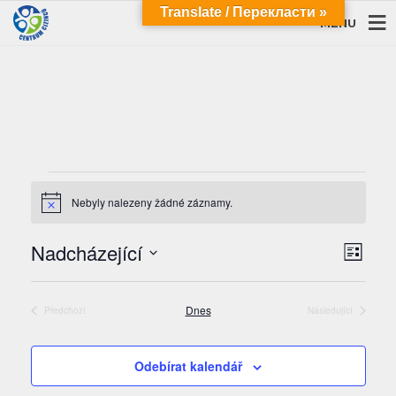
Translate / Перекласти »
MENU
Akce
Nebyly nalezeny žádné záznamy.
Notice
Navi
Navi
Nadcházející
Seznam
pro
zobra
Vyberte
zobr
datum.
Akce
Dnes
Předchozí
Následující
Akce
Akce
Odebírat kalendář