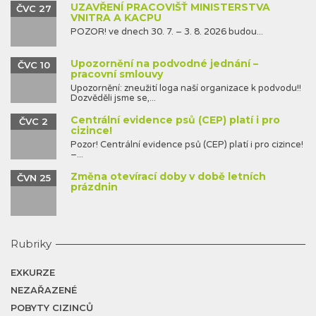
UZAVŘENÍ PRACOVIŠŤ MINISTERSTVA
ČVC 27
VNITRA A KACPU
POZOR! ve dnech 30. 7. – 3. 8. 2026 budou...
Upozornění na podvodné jednání –
ČVC 10
pracovní smlouvy
Upozornění: zneužití loga naší organizace k podvodu!!
Dozvěděli jsme se,...
Centrální evidence psů (CEP) platí i pro
ČVC 2
cizince!
Pozor! Centrální evidence psů (CEP) platí i pro cizince!
–...
Změna otevírací doby v době letních
ČVN 25
prázdnin
Rubriky
EXKURZE
NEZAŘAZENÉ
POBYTY CIZINCŮ