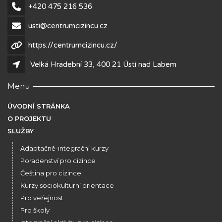
+420 475 216 536
usti@centrumcizincu.cz
https://centrumcizincu.cz/
Velká Hradební 33, 400 21 Ústí nad Labem
Menu
ÚVODNÍ STRÁNKA
O PROJEKTU
SLUŽBY
Adaptačně-integrační kurzy
Poradenství pro cizince
Čeština pro cizince
Kurzy sociokulturní orientace
Pro veřejnost
Pro školy