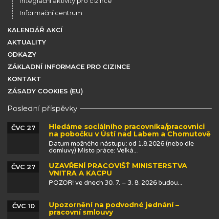
Integrační aktivity pro cizince
Informační centrum
KALENDÁŘ AKCÍ
AKTUALITY
ODKAZY
ZÁKLADNÍ INFORMACE PRO CIZINCE
KONTAKT
ZÁSADY COOKIES (EU)
Poslední příspěvky
Hledáme sociálního pracovníka/pracovnici
ČVC 27
na pobočku v Ústí nad Labem a Chomutově
Datum možného nástupu: od 1.8.2026 (nebo dle
domluvy) Místo práce: Velká...
UZAVŘENÍ PRACOVIŠŤ MINISTERSTVA
ČVC 27
VNITRA A KACPU
POZOR! ve dnech 30. 7. – 3. 8. 2026 budou...
Upozornění na podvodné jednání –
ČVC 10
pracovní smlouvy