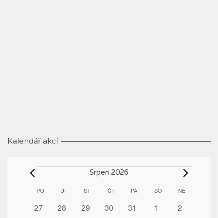
Kalendář akcí
Akce
Srpen 2026
Kalendář
PO
PONDĚLÍ
ÚT
ÚTERÝ
ST
STŘEDA
ČT
ČTVRTEK
PÁ
PÁTEK
SO
SOBOTA
NE
NEDĚLE
z
0
0
0
0
0
0
0
27
28
29
30
31
1
2
Akce