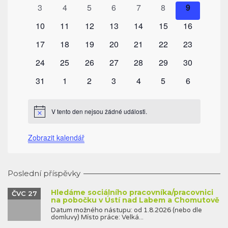
akce
akce
akce
akce
akce
akce
akce
0
0
0
0
0
0
0
3
4
5
6
7
8
9
akce
akce
akce
akce
akce
akce
akce
0
0
0
0
0
0
0
10
11
12
13
14
15
16
akce
akce
akce
akce
akce
akce
akce
0
0
0
0
0
0
0
17
18
19
20
21
22
23
akce
akce
akce
akce
akce
akce
akce
0
0
0
0
0
0
0
24
25
26
27
28
29
30
akce
akce
akce
akce
akce
akce
akce
0
0
0
0
0
0
0
31
1
2
3
4
5
6
akce
akce
akce
akce
akce
akce
akce
V tento den nejsou žádné události.
Notice
Zobrazit kalendář
Poslední příspěvky
Hledáme sociálního pracovníka/pracovnici
ČVC 27
na pobočku v Ústí nad Labem a Chomutově
Datum možného nástupu: od 1.8.2026 (nebo dle
domluvy) Místo práce: Velká...