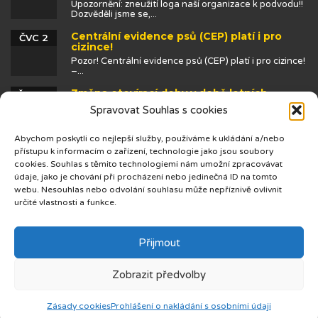
Upozornění: zneužití loga naší organizace k podvodu!!
Dozvěděli jsme se,...
Centrální evidence psů (CEP) platí i pro
ČVC 2
cizince!
Pozor! Centrální evidence psů (CEP) platí i pro cizince!
–...
Změna otevírací doby v době letních
ČVN 25
prázdnin
Spravovat Souhlas s cookies
Abychom poskytli co nejlepší služby, používáme k ukládání a/nebo
přístupu k informacím o zařízení, technologie jako jsou soubory
cookies. Souhlas s těmito technologiemi nám umožní zpracovávat
údaje, jako je chování při procházení nebo jedinečná ID na tomto
webu. Nesouhlas nebo odvolání souhlasu může nepříznivě ovlivnit
určité vlastnosti a funkce.
© 2019 Centrum cizinců
Přijmout
Zobrazit předvolby
Zásady cookies
Prohlášení o nakládání s osobními údaji