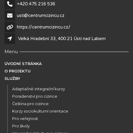
+420 475 216 536
usti@centrumcizincu.cz
https://centrumcizincu.cz/
Velká Hradební 33, 400 21 Ústí nad Labem
Menu
ÚVODNÍ STRÁNKA
O PROJEKTU
SLUŽBY
Adaptačně-integrační kurzy
Poradenství pro cizince
Čeština pro cizince
Kurzy sociokulturní orientace
Pro veřejnost
Pro školy