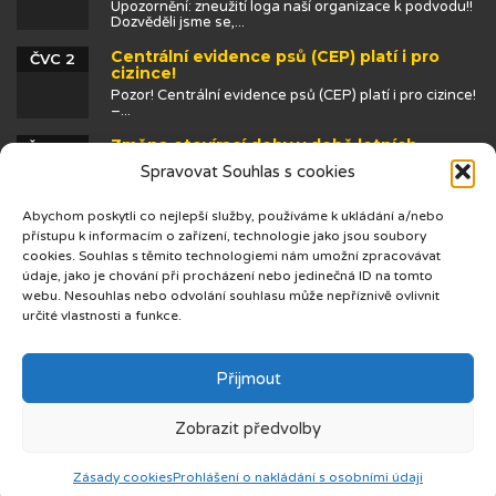
Upozornění: zneužití loga naší organizace k podvodu!!
Dozvěděli jsme se,...
Centrální evidence psů (CEP) platí i pro
ČVC 2
cizince!
Pozor! Centrální evidence psů (CEP) platí i pro cizince!
–...
Změna otevírací doby v době letních
ČVN 25
prázdnin
Spravovat Souhlas s cookies
Abychom poskytli co nejlepší služby, používáme k ukládání a/nebo
přístupu k informacím o zařízení, technologie jako jsou soubory
cookies. Souhlas s těmito technologiemi nám umožní zpracovávat
údaje, jako je chování při procházení nebo jedinečná ID na tomto
webu. Nesouhlas nebo odvolání souhlasu může nepříznivě ovlivnit
určité vlastnosti a funkce.
© 2019 Centrum cizinců
Přijmout
Zobrazit předvolby
Zásady cookies
Prohlášení o nakládání s osobními údaji