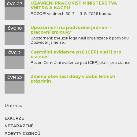
UZAVŘENÍ PRACOVIŠŤ MINISTERSTVA
ČVC 27
VNITRA A KACPU
POZOR! ve dnech 30. 7. – 3. 8. 2026 budou...
Upozornění na podvodné jednání –
ČVC 10
pracovní smlouvy
Upozornění: zneužití loga naší organizace k podvodu!!
Dozvěděli jsme se,...
Centrální evidence psů (CEP) platí i pro
ČVC 2
cizince!
Pozor! Centrální evidence psů (CEP) platí i pro cizince!
–...
Změna otevírací doby v době letních
ČVN 25
prázdnin
Rubriky
EXKURZE
NEZAŘAZENÉ
POBYTY CIZINCŮ