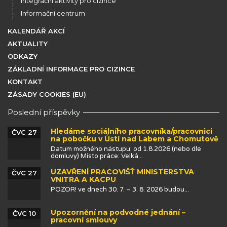
Integrační aktivity pro cizince
Informační centrum
KALENDÁŘ AKCÍ
AKTUALITY
ODKAZY
ZÁKLADNÍ INFORMACE PRO CIZINCE
KONTAKT
ZÁSADY COOKIES (EU)
Poslední příspěvky
Hledáme sociálního pracovníka/pracovnici
ČVC 27
na pobočku v Ústí nad Labem a Chomutově
Datum možného nástupu: od 1.8.2026 (nebo dle
domluvy) Místo práce: Velká...
UZAVŘENÍ PRACOVIŠŤ MINISTERSTVA
ČVC 27
VNITRA A KACPU
POZOR! ve dnech 30. 7. – 3. 8. 2026 budou...
Upozornění na podvodné jednání –
ČVC 10
pracovní smlouvy