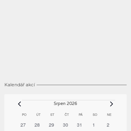
Kalendář akcí
Akce
Srpen 2026
Kalendář
PO
PONDĚLÍ
ÚT
ÚTERÝ
ST
STŘEDA
ČT
ČTVRTEK
PÁ
PÁTEK
SO
SOBOTA
NE
NEDĚLE
z
0
0
0
0
0
0
0
27
28
29
30
31
1
2
Akce