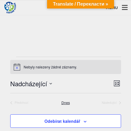
Translate / Перекласти »
MENU
Akce
Nebyly nalezeny žádné záznamy.
Notice
Navi
Navi
Nadcházející
Seznam
pro
zobra
Vyberte
zobr
datum.
Akce
Dnes
Předchozí
Následující
Akce
Akce
Odebírat kalendář