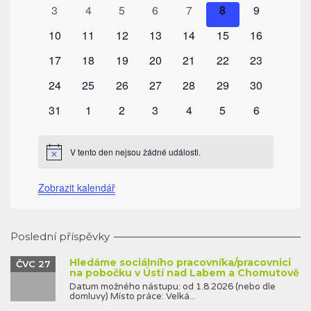
akce
akce
akce
akce
akce
akce
akce
0
0
0
0
0
0
0
3
4
5
6
7
8
9
akce
akce
akce
akce
akce
akce
akce
0
0
0
0
0
0
0
10
11
12
13
14
15
16
akce
akce
akce
akce
akce
akce
akce
0
0
0
0
0
0
0
17
18
19
20
21
22
23
akce
akce
akce
akce
akce
akce
akce
0
0
0
0
0
0
0
24
25
26
27
28
29
30
akce
akce
akce
akce
akce
akce
akce
0
0
0
0
0
0
0
31
1
2
3
4
5
6
akce
akce
akce
akce
akce
akce
akce
V tento den nejsou žádné události.
Notice
Zobrazit kalendář
Poslední příspěvky
Hledáme sociálního pracovníka/pracovnici
ČVC 27
na pobočku v Ústí nad Labem a Chomutově
Datum možného nástupu: od 1.8.2026 (nebo dle
domluvy) Místo práce: Velká...