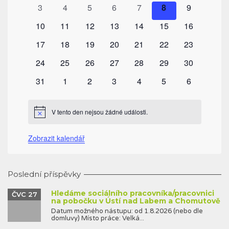
akce
akce
akce
akce
akce
akce
akce
0
0
0
0
0
0
0
3
4
5
6
7
8
9
akce
akce
akce
akce
akce
akce
akce
0
0
0
0
0
0
0
10
11
12
13
14
15
16
akce
akce
akce
akce
akce
akce
akce
0
0
0
0
0
0
0
17
18
19
20
21
22
23
akce
akce
akce
akce
akce
akce
akce
0
0
0
0
0
0
0
24
25
26
27
28
29
30
akce
akce
akce
akce
akce
akce
akce
0
0
0
0
0
0
0
31
1
2
3
4
5
6
akce
akce
akce
akce
akce
akce
akce
V tento den nejsou žádné události.
Notice
Zobrazit kalendář
Poslední příspěvky
Hledáme sociálního pracovníka/pracovnici
ČVC 27
na pobočku v Ústí nad Labem a Chomutově
Datum možného nástupu: od 1.8.2026 (nebo dle
domluvy) Místo práce: Velká...