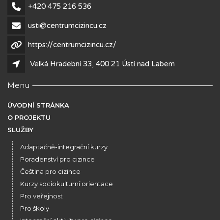
+420 475 216 536
usti@centrumcizincu.cz
https://centrumcizincu.cz/
Velká Hradební 33, 400 21 Ústí nad Labem
Menu
ÚVODNÍ STRÁNKA
O PROJEKTU
SLUŽBY
Adaptačně-integrační kurzy
Poradenství pro cizince
Čeština pro cizince
Kurzy sociokulturní orientace
Pro veřejnost
Pro školy