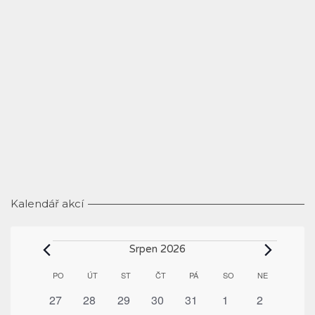
Kalendář akcí
Akce
Srpen 2026
Kalendář
PO
PONDĚLÍ
ÚT
ÚTERÝ
ST
STŘEDA
ČT
ČTVRTEK
PÁ
PÁTEK
SO
SOBOTA
NE
NEDĚLE
z
0
0
0
0
0
0
0
27
28
29
30
31
1
2
Akce