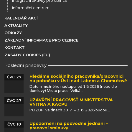
Integrační aktivity pro cizince
Informační centrum
KALENDÁŘ AKCÍ
AKTUALITY
ODKAZY
ZÁKLADNÍ INFORMACE PRO CIZINCE
KONTAKT
ZÁSADY COOKIES (EU)
Poslední příspěvky
Hledáme sociálního pracovníka/pracovnici
ČVC 27
na pobočku v Ústí nad Labem a Chomutově
Datum možného nástupu: od 1.8.2026 (nebo dle
domluvy) Místo práce: Velká...
UZAVŘENÍ PRACOVIŠŤ MINISTERSTVA
ČVC 27
VNITRA A KACPU
POZOR! ve dnech 30. 7. – 3. 8. 2026 budou...
Upozornění na podvodné jednání –
ČVC 10
pracovní smlouvy