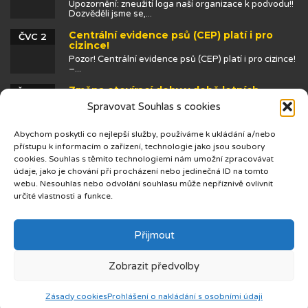
Upozornění: zneužití loga naší organizace k podvodu!!
Dozvěděli jsme se,...
Centrální evidence psů (CEP) platí i pro
ČVC 2
cizince!
Pozor! Centrální evidence psů (CEP) platí i pro cizince!
–...
Změna otevírací doby v době letních
ČVN 25
prázdnin
Spravovat Souhlas s cookies
Abychom poskytli co nejlepší služby, používáme k ukládání a/nebo
přístupu k informacím o zařízení, technologie jako jsou soubory
cookies. Souhlas s těmito technologiemi nám umožní zpracovávat
údaje, jako je chování při procházení nebo jedinečná ID na tomto
webu. Nesouhlas nebo odvolání souhlasu může nepříznivě ovlivnit
určité vlastnosti a funkce.
© 2019 Centrum cizinců
Přijmout
Zobrazit předvolby
Zásady cookies
Prohlášení o nakládání s osobními údaji