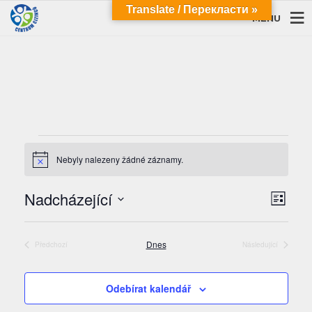
Translate / Перекласти »
MENU
Akce
Nebyly nalezeny žádné záznamy.
Notice
Navi
Navi
Nadcházející
Seznam
pro
zobra
Vyberte
zobr
datum.
Akce
Dnes
Předchozí
Následující
Akce
Akce
Odebírat kalendář