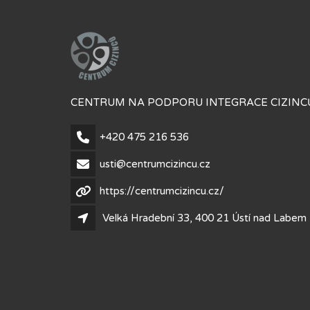
CENTRUM NA PODPORU INTEGRACE CIZINCŮ
+420 475 216 536
usti@centrumcizincu.cz
https://centrumcizincu.cz/
Velká Hradební 33, 400 21 Ústí nad Labem