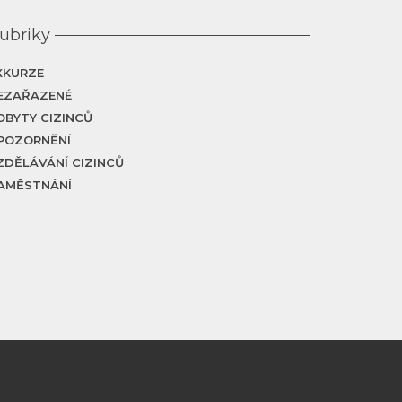
ubriky
XKURZE
EZAŘAZENÉ
OBYTY CIZINCŮ
POZORNĚNÍ
ZDĚLÁVÁNÍ CIZINCŮ
AMĚSTNÁNÍ