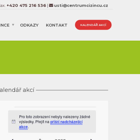
fax.
+420 475 216 536
|
usti@centrumcizincu.cz
INCE
ODKAZY
KONTAKT
KALENDÁŘ AKCÍ
alendář akcí
Akce
Pro toto zobrazení nebyly nalezeny žádné
výsledky. Přejít na
příští nadcházející
Notice
akce
.
ace