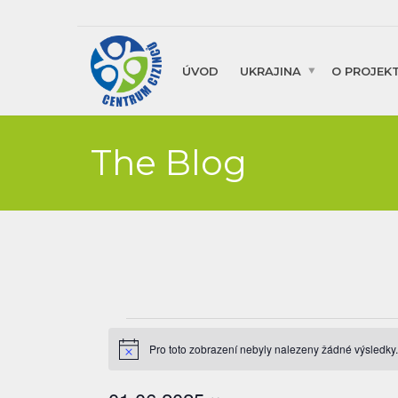
ÚVOD
UKRAJINA
O PROJEK
The Blog
Akce
Pro toto zobrazení nebyly nalezeny žádné výsledky.
Notice