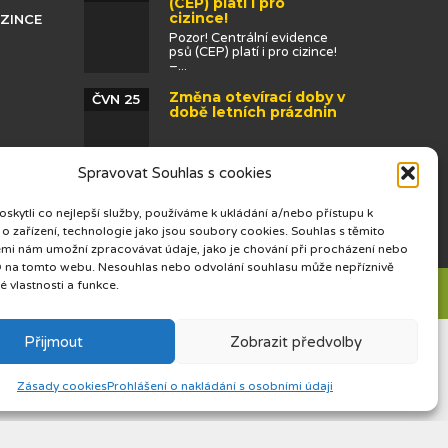
(CEP) platí i pro
cizince!
IZINCE
Pozor! Centrální evidence
psů (CEP) platí i pro cizince!
–...
Změna otevírací doby v
ČVN 25
době letních prázdnin
Spravovat Souhlas s cookies
kytli co nejlepší služby, používáme k ukládání a/nebo přístupu k
o zařízení, technologie jako jsou soubory cookies. Souhlas s těmito
mi nám umožní zpracovávat údaje, jako je chování při procházení nebo
D na tomto webu. Nesouhlas nebo odvolání souhlasu může nepříznivě
té vlastnosti a funkce.
Přijmout
Zobrazit předvolby
Zásady cookies
Prohlášení o nakládání s osobními údaji