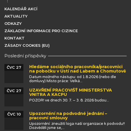
KALENDÁŘ AKCÍ
AKTUALITY
ODKAZY
ZÁKLADNÍ INFORMACE PRO CIZINCE
KONTAKT
ZÁSADY COOKIES (EU)
Poslední příspěvky
Hledáme sociálního pracovníka/pracovnici
ČVC 27
na pobočku v Ústí nad Labem a Chomutově
Datum možného nástupu: od 1.8.2026 (nebo dle
domluvy) Místo práce: Velká...
UZAVŘENÍ PRACOVIŠŤ MINISTERSTVA
ČVC 27
VNITRA A KACPU
POZOR! ve dnech 30. 7. – 3. 8. 2026 budou...
Upozornění na podvodné jednání –
ČVC 10
pracovní smlouvy
Upozornění: zneužití loga naší organizace k podvodu!!
Dozvěděli jsme se,...