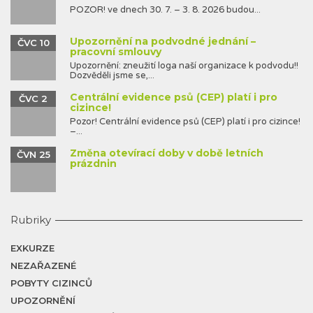
POZOR! ve dnech 30. 7. – 3. 8. 2026 budou...
Upozornění na podvodné jednání –
ČVC 10
pracovní smlouvy
Upozornění: zneužití loga naší organizace k podvodu!!
Dozvěděli jsme se,...
Centrální evidence psů (CEP) platí i pro
ČVC 2
cizince!
Pozor! Centrální evidence psů (CEP) platí i pro cizince!
–...
Změna otevírací doby v době letních
ČVN 25
prázdnin
Rubriky
EXKURZE
NEZAŘAZENÉ
POBYTY CIZINCŮ
UPOZORNĚNÍ