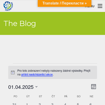
Translate / Перекласти »
MENU
The Blog
Akce
Pro toto zobrazení nebyly nalezeny žádné výsledky. Přejít
Notice
na
příští nadcházející akce
.
Navi
Navi
01.04.2025
Měsíc
pro
zobra
Vyberte
zobr
Kalendář
PO
PONDĚLÍ
ÚT
ÚTERÝ
ST
STŘEDA
ČT
ČTVRTEK
PÁ
PÁTEK
SO
SOBOTA
NE
NEDĚLE
datum.
Akce
z
0
0
0
0
0
0
0
31
1
2
3
4
5
6