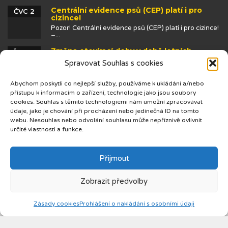
Centrální evidence psů (CEP) platí i pro
ČVC 2
cizince!
Pozor! Centrální evidence psů (CEP) platí i pro cizince!
–...
Změna otevírací doby v době letních
ČVN 25
prázdnin
Spravovat Souhlas s cookies
Abychom poskytli co nejlepší služby, používáme k ukládání a/nebo
přístupu k informacím o zařízení, technologie jako jsou soubory
cookies. Souhlas s těmito technologiemi nám umožní zpracovávat
údaje, jako je chování při procházení nebo jedinečná ID na tomto
webu. Nesouhlas nebo odvolání souhlasu může nepříznivě ovlivnit
určité vlastnosti a funkce.
© 2019 Centrum cizinců
Přijmout
Zobrazit předvolby
Zásady cookies
Prohlášení o nakládání s osobními údaji