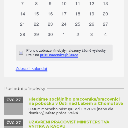
0
0
0
0
0
0
0
7
8
9
10
11
12
13
akce
akce
akce
akce
akce
akce
akce
0
0
0
0
0
0
0
14
15
16
17
18
19
20
akce
akce
akce
akce
akce
akce
akce
0
0
0
0
0
0
0
21
22
23
24
25
26
27
akce
akce
akce
akce
akce
akce
akce
0
0
0
0
0
0
0
28
29
30
1
2
3
4
akce
akce
akce
akce
akce
akce
akce
Pro toto zobrazení nebyly nalezeny žádné výsledky.
Notice
Přejít na
příští nadcházející akce
.
Zobrazit kalendář
Poslední příspěvky
Hledáme sociálního pracovníka/pracovnici
ČVC 27
na pobočku v Ústí nad Labem a Chomutově
Datum možného nástupu: od 1.8.2026 (nebo dle
domluvy) Místo práce: Velká...
UZAVŘENÍ PRACOVIŠŤ MINISTERSTVA
ČVC 27
VNITRA A KACPU