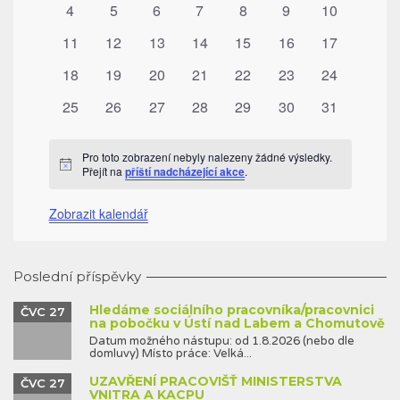
0
0
0
0
0
0
0
4
5
6
7
8
9
10
akce
akce
akce
akce
akce
akce
akce
0
0
0
0
0
0
0
11
12
13
14
15
16
17
akce
akce
akce
akce
akce
akce
akce
0
0
0
0
0
0
0
18
19
20
21
22
23
24
akce
akce
akce
akce
akce
akce
akce
0
0
0
0
0
0
0
25
26
27
28
29
30
31
akce
akce
akce
akce
akce
akce
akce
Pro toto zobrazení nebyly nalezeny žádné výsledky.
Notice
Přejít na
příští nadcházející akce
.
Zobrazit kalendář
Poslední příspěvky
Hledáme sociálního pracovníka/pracovnici
ČVC 27
na pobočku v Ústí nad Labem a Chomutově
Datum možného nástupu: od 1.8.2026 (nebo dle
domluvy) Místo práce: Velká...
UZAVŘENÍ PRACOVIŠŤ MINISTERSTVA
ČVC 27
VNITRA A KACPU