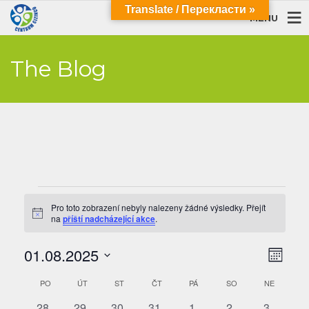
Translate / Перекласти »
MENU
The Blog
Akce
Pro toto zobrazení nebyly nalezeny žádné výsledky. Přejít
Notice
na
příští nadcházející akce
.
Navi
Navi
01.08.2025
Měsíc
pro
zobra
Vyberte
zobr
Kalendář
PO
PONDĚLÍ
ÚT
ÚTERÝ
ST
STŘEDA
ČT
ČTVRTEK
PÁ
PÁTEK
SO
SOBOTA
NE
NEDĚLE
datum.
Akce
z
0
0
0
0
0
0
0
28
29
30
31
1
2
3