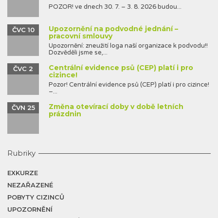
POZOR! ve dnech 30. 7. – 3. 8. 2026 budou...
Upozornění na podvodné jednání –
ČVC 10
pracovní smlouvy
Upozornění: zneužití loga naší organizace k podvodu!!
Dozvěděli jsme se,...
Centrální evidence psů (CEP) platí i pro
ČVC 2
cizince!
Pozor! Centrální evidence psů (CEP) platí i pro cizince!
–...
Změna otevírací doby v době letních
ČVN 25
prázdnin
Rubriky
EXKURZE
NEZAŘAZENÉ
POBYTY CIZINCŮ
UPOZORNĚNÍ