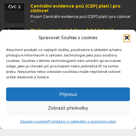
Centrální evidence psů (CEP) platí i pro
ČVC 2
cizince!
Pozor! Centrální evidence psů (CEP) platí i pro cizince!
–...
Změna otevírací doby v době letních
ČVN 25
prázdnin
Spravovat Souhlas s cookies
Abychom poskytli co nejlepší služby, používáme k ukládání a/nebo
přístupu k informacím o zařízení, technologie jako jsou soubory
cookies. Souhlas s těmito technologiemi nám umožní zpracovávat
údaje, jako je chování při procházení nebo jedinečná ID na tomto
webu. Nesouhlas nebo odvolání souhlasu může nepříznivě ovlivnit
určité vlastnosti a funkce.
© 2019 Centrum cizinců
Přijmout
Zobrazit předvolby
Zásady cookies
Prohlášení o nakládání s osobními údaji