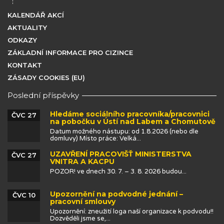
KALENDÁŘ AKCÍ
AKTUALITY
ODKAZY
ZÁKLADNÍ INFORMACE PRO CIZINCE
KONTAKT
ZÁSADY COOKIES (EU)
Poslední příspěvky
Hledáme sociálního pracovníka/pracovnici
ČVC 27
na pobočku v Ústí nad Labem a Chomutově
Datum možného nástupu: od 1.8.2026 (nebo dle
domluvy) Místo práce: Velká...
UZAVŘENÍ PRACOVIŠŤ MINISTERSTVA
ČVC 27
VNITRA A KACPU
POZOR! ve dnech 30. 7. – 3. 8. 2026 budou...
Upozornění na podvodné jednání –
ČVC 10
pracovní smlouvy
Upozornění: zneužití loga naší organizace k podvodu!!
Dozvěděli jsme se,...