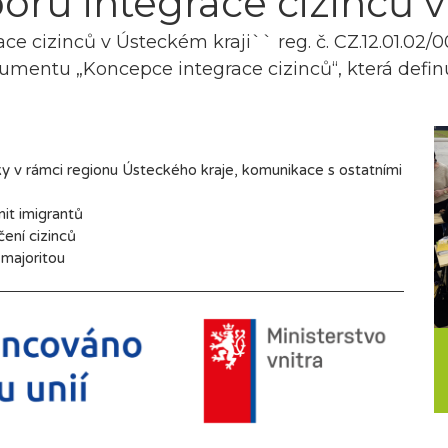
ru integrace cizinců v
e cizinců v Ústeckém kraji`` reg. č. CZ.12.01.0
entu „Koncepce integrace cizinců“, která definuje
ky v rámci regionu Ústeckého kraje, komunikace s ostatními
it imigrantů
čení cizinců
s majoritou