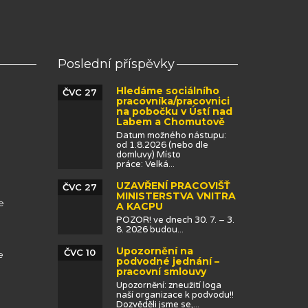
Poslední příspěvky
Hledáme sociálního
ČVC 27
pracovníka/pracovnici
na pobočku v Ústí nad
Labem a Chomutově
Datum možného nástupu:
od 1.8.2026 (nebo dle
domluvy) Místo
práce: Velká...
UZAVŘENÍ PRACOVIŠŤ
ČVC 27
MINISTERSTVA VNITRA
e
A KACPU
POZOR! ve dnech 30. 7. – 3.
8. 2026 budou...
Upozornění na
ČVC 10
e
podvodné jednání –
pracovní smlouvy
Upozornění: zneužití loga
naší organizace k podvodu!!
Dozvěděli jsme se,...