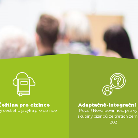
Čeština pro cizince
Adaptačně-integrační
y českého jazyka pro cizince
Pozor! Nová povinnost pro v
skupiny cizinců ze třetích zemí 
2021