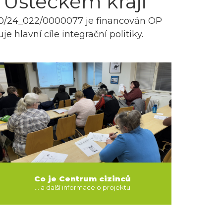
 Ústeckém kraji
2/00/24_022/0000077 je financován OP
 hlavní cíle integrační politiky.
Co je Centrum cizinců
... a další informace o projektu
O PROJEKTU