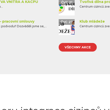
TVA VNITRA A KACPU
Tvořivá dílna pr
ČVC 21
..
Centrum cizinců zve 
– pracovní smlouvy
Klub mládeže
ČVC 27
 podvodu!! Dozvěděli jsme se,...
Centrum cizinců zve 
VŠECHNY AKCE