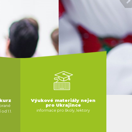
 kurz
Výukové materiály nejen
pro Ukrajince
ybrané
informace pro školy, lektory
od 1.1.