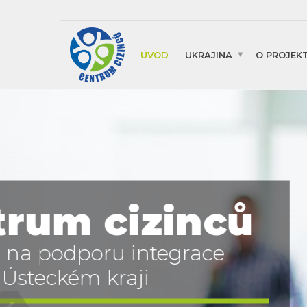
ÚVOD
UKRAJINA
O PROJEK
mace pro
y Ukrajiny