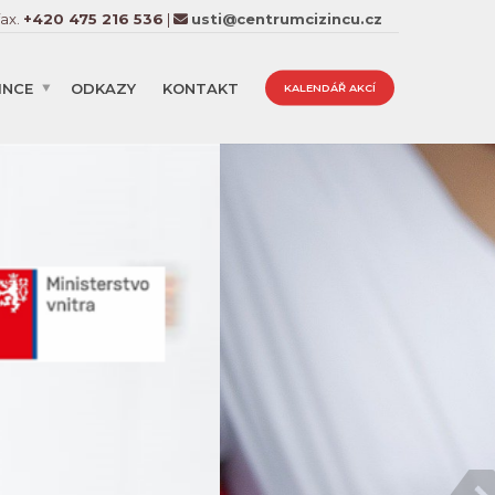
fax.
+420 475 216 536
|
usti@centrumcizincu.cz
INCE
ODKAZY
KONTAKT
KALENDÁŘ AKCÍ