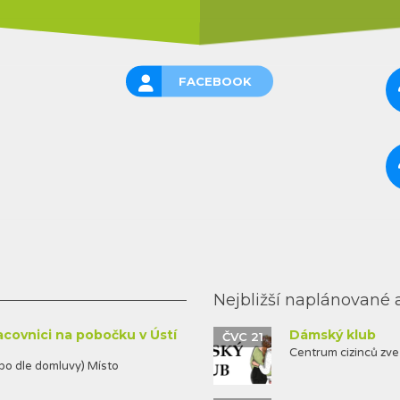
VÍCE INFORMACÍ
VÍCE INFORMACÍ
FACEBOOK
Nejbližší naplánované 
acovnici na pobočku v Ústí
Dámský klub
ČVC 21
Centrum cizinců zv
o dle domluvy) Místo