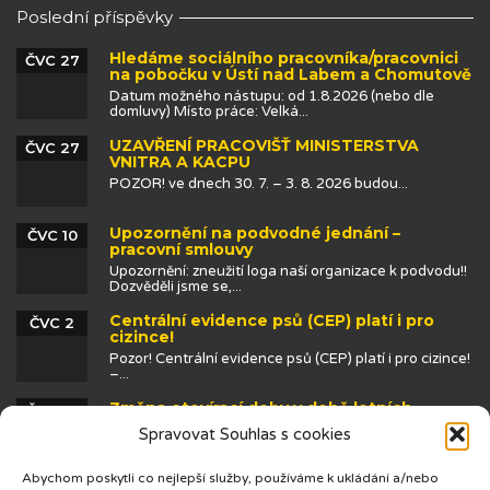
Poslední příspěvky
Hledáme sociálního pracovníka/pracovnici
ČVC 27
na pobočku v Ústí nad Labem a Chomutově
Datum možného nástupu: od 1.8.2026 (nebo dle
domluvy) Místo práce: Velká...
UZAVŘENÍ PRACOVIŠŤ MINISTERSTVA
ČVC 27
VNITRA A KACPU
POZOR! ve dnech 30. 7. – 3. 8. 2026 budou...
Upozornění na podvodné jednání –
ČVC 10
pracovní smlouvy
Upozornění: zneužití loga naší organizace k podvodu!!
Dozvěděli jsme se,...
Centrální evidence psů (CEP) platí i pro
ČVC 2
cizince!
Pozor! Centrální evidence psů (CEP) platí i pro cizince!
–...
Změna otevírací doby v době letních
ČVN 25
prázdnin
Spravovat Souhlas s cookies
Abychom poskytli co nejlepší služby, používáme k ukládání a/nebo