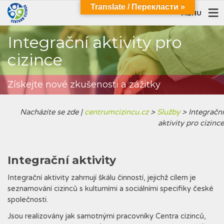
Translate / Перекласти »
MENU
Integrační aktivity pro
cizince
Získejte nové zkušenosti a zážitky
Nacházíte se zde |
centrumcizincu.cz
>
Služby
>
Integrační
aktivity pro cizince
Integrační aktivity
Integrační aktivity zahrnují škálu činností, jejichž cílem je
seznamování cizinců s kulturními a sociálními specifiky české
společnosti.
Jsou realizovány jak samotnými pracovníky Centra cizinců,