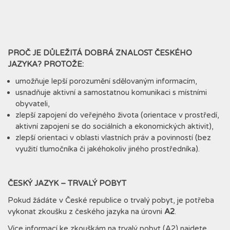
PROČ JE DŮLEŽITÁ DOBRÁ ZNALOST ČESKÉHO
JAZYKA? PROTOŽE:
umožňuje lepší porozumění sdělovaným informacím,
usnadňuje aktivní a samostatnou komunikaci s místními
obyvateli,
zlepší zapojení do veřejného života (orientace v prostředí,
aktivní zapojení se do sociálních a ekonomických aktivit),
zlepší orientaci v oblasti vlastních práv a povinností (bez
využití tlumočníka či jakéhokoliv jiného prostředníka).
ČESKÝ JAZYK – TRVALÝ POBYT
Pokud žádáte v České republice o trvalý pobyt, je potřeba
vykonat zkoušku z českého jazyka na úrovni
A2
.
Více informací ke zkouškám na trvalý pobyt (A2) najdete