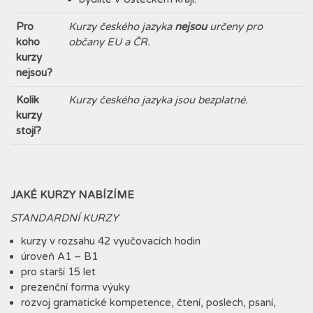
Pro
Kurzy českého jazyka
nejsou
určeny pro
koho
občany EU a ČR.
kurzy
nejsou?
Kolik
Kurzy českého jazyka jsou bezplatné.
kurzy
stojí?
JAKÉ KURZY NABÍZÍME
STANDARDNÍ KURZY
kurzy v rozsahu 42 vyučovacích hodin
úroveň A1 – B1
pro starší 15 let
prezenční forma výuky
rozvoj gramatické kompetence, čtení, poslech, psaní,