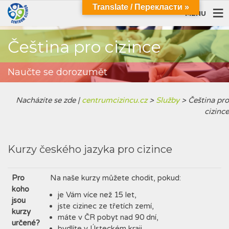
Translate / Перекласти »
MENU
Čeština pro cizince
Naučte se dorozumět
Nacházíte se zde |
centrumcizincu.cz
>
Služby
>
Čeština pro
cizince
Kurzy českého jazyka pro cizince
Pro
Na naše kurzy můžete chodit, pokud:
koho
je Vám více než 15 let,
jsou
jste cizinec ze třetích zemí,
kurzy
máte v ČR pobyt nad 90 dní,
určené?
bydlíte v Ústeckém kraji.