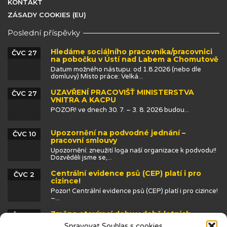
KONTAKT
ZÁSADY COOKIES (EU)
Poslední příspěvky
Hledáme sociálního pracovníka/pracovnici
ČVC 27
na pobočku v Ústí nad Labem a Chomutově
Datum možného nástupu: od 1.8.2026 (nebo dle
domluvy) Místo práce: Velká...
UZAVŘENÍ PRACOVIŠŤ MINISTERSTVA
ČVC 27
VNITRA A KACPU
POZOR! ve dnech 30. 7. – 3. 8. 2026 budou...
Upozornění na podvodné jednání –
ČVC 10
pracovní smlouvy
Upozornění: zneužití loga naší organizace k podvodu!!
Dozvěděli jsme se,...
Centrální evidence psů (CEP) platí i pro
ČVC 2
cizince!
Pozor! Centrální evidence psů (CEP) platí i pro cizince!
–...
Změna otevírací doby v době letních
ČVN 25
prázdnin
Spravovat Souhlas s cookies