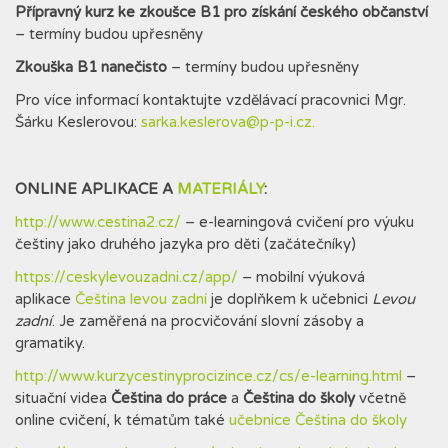
Přípravný kurz ke zkoušce B1 pro získání českého občanství
– termíny budou upřesněny
Zkouška B1 nanečisto
– termíny budou upřesněny
Pro více informací kontaktujte vzdělávací pracovnici Mgr.
Šárku Keslerovou:
sarka.keslerova@p-p-i.cz.
ONLINE APLIKACE A
MATERIÁLY
:
http://www.cestina2.cz/
– e-learningová cvičení pro výuku
češtiny jako druhého jazyka pro děti (začátečníky)
https://ceskylevouzadni.cz/app/
– mobilní výuková
aplikace
Čeština levou zadní
je doplňkem k učebnici
Levou
zadní
. Je zaměřená na procvičování slovní zásoby a
gramatiky.
http://www.kurzycestinyprocizince.cz/cs/e-learning.html
–
situační videa
Čeština do práce
a
Čeština do školy
včetně
online cvičení, k tématům také
učebnice Čeština do školy