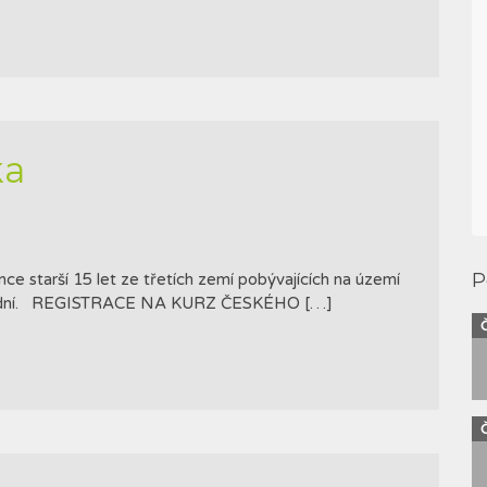
ka
P
starší 15 let ze třetích zemí pobývajících na území
d 90 dní. REGISTRACE NA KURZ ČESKÉHO […]