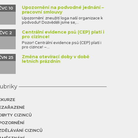
Upozornění na podvodné jednání –
ČVC 10
pracovní smlouvy
Upozornění: zneužití loga naší organizace k
podvodu!! Dozvěděli jsme se,...
Centrální evidence psů (CEP) platí i
ČVC 2
pro cizince!
Pozor! Centrální evidence psů (CEP) platí i
pro cizince! –...
Změna otevírací doby v době
ČVN 25
letních prázdnin
ubriky
XKURZE
EZAŘAZENÉ
OBYTY CIZINCŮ
POZORNĚNÍ
ZDĚLÁVÁNÍ CIZINCŮ