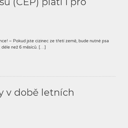
ů (CEP) platí i pro
zince! – Pokud jste cizinec ze třetí země, bude nutné psa
 déle než 6 měsíců. […]
y v době letních