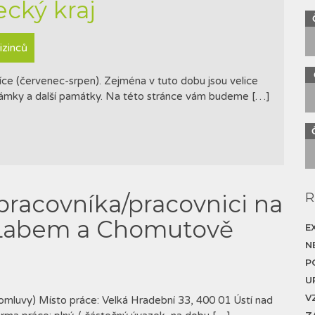
ecký kraj
izinců
síce (červenec-srpen). Zejména v tuto dobu jsou velice
, zámky a další památky. Na této stránce vám budeme […]
pracovníka/pracovnici na
R
 Labem a Chomutově
E
N
P
U
V
mluvy) Místo práce: Velká Hradební 33, 400 01 Ústí nad