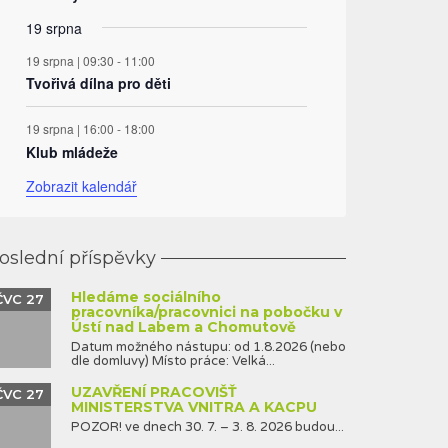
19 srpna
19 srpna | 09:30
-
11:00
Tvořivá dílna pro děti
19 srpna | 16:00
-
18:00
Klub mládeže
Zobrazit kalendář
oslední příspěvky
Hledáme sociálního
ČVC 27
pracovníka/pracovnici na pobočku v
Ústí nad Labem a Chomutově
Datum možného nástupu: od 1.8.2026 (nebo
dle domluvy) Místo práce: Velká...
UZAVŘENÍ PRACOVIŠŤ
ČVC 27
MINISTERSTVA VNITRA A KACPU
POZOR! ve dnech 30. 7. – 3. 8. 2026 budou...