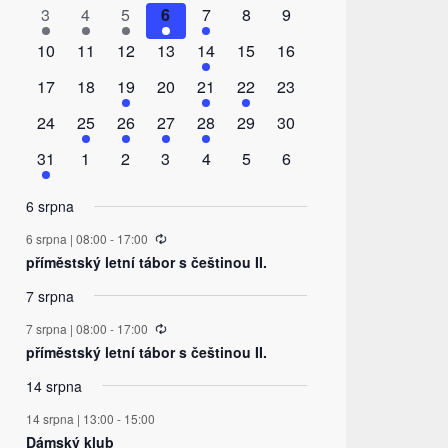
Akce
akce
akce
akce
akce
akce
akce
akce
1
1
1
1
1
0
0
3
4
5
6
7
8
9
akce
akce
akce
akce
akce
akce
akce
0
0
0
0
1
0
0
10
11
12
13
14
15
16
akce
akce
akce
akce
akce
akce
akce
0
0
2
0
1
1
0
17
18
19
20
21
22
23
akce
akce
akce
akce
akce
akce
akce
0
1
1
1
1
0
0
24
25
26
27
28
29
30
akce
akce
akce
akce
akce
akce
akce
1
0
0
0
0
0
0
31
1
2
3
4
5
6
akce
akce
akce
akce
akce
akce
akce
6 srpna
Recurring
6 srpna | 08:00
-
17:00
příměstský letní tábor s češtinou II.
7 srpna
Recurring
7 srpna | 08:00
-
17:00
příměstský letní tábor s češtinou II.
14 srpna
14 srpna | 13:00
-
15:00
Dámský klub