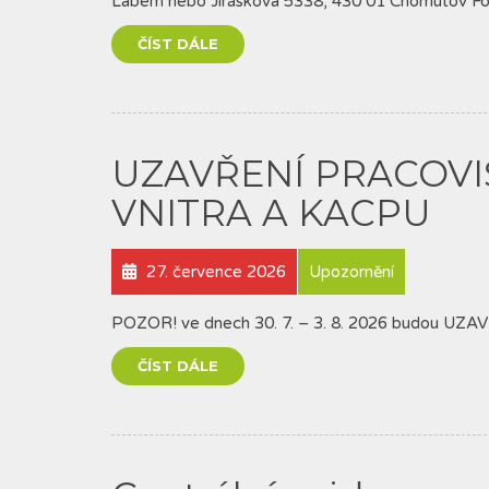
Labem nebo Jiráskova 5338, 430 01 Chomutov For
ČÍST DÁLE
UZAVŘENÍ PRACOVI
VNITRA A KACPU
27. července 2026
Upozornění
POZOR! ve dnech 30. 7. – 3. 8. 2026 budou U
ČÍST DÁLE