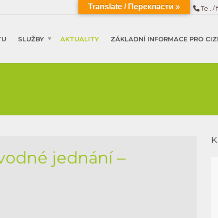
Translate / Перекласти »
Tel. / 
TU
SLUŽBY
AKTUALITY
ZÁKLADNÍ INFORMACE PRO CIZ
K
vodné jednání –