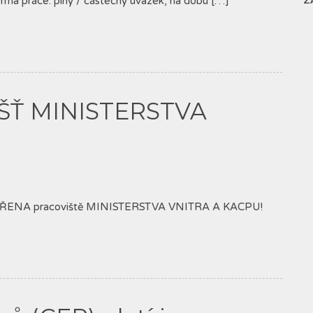
ma práce: plný / částečný úvazek, na dobu […]
Z
ŠŤ MINISTERSTVA
ZAVŘENA pracoviště MINISTERSTVA VNITRA A KACPU!