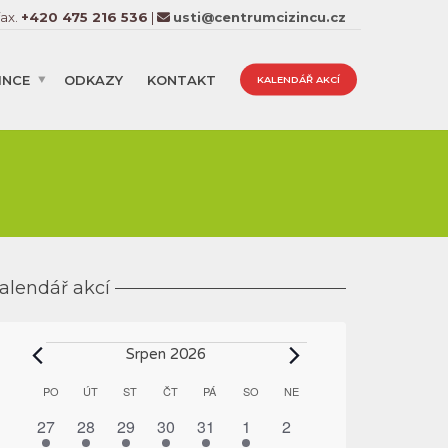
fax.
+420 475 216 536
|
usti@centrumcizincu.cz
INCE
ODKAZY
KONTAKT
KALENDÁŘ AKCÍ
alendář akcí
Akce
Srpen 2026
Kalendář
PO
PONDĚLÍ
ÚT
ÚTERÝ
ST
STŘEDA
ČT
ČTVRTEK
PÁ
PÁTEK
SO
SOBOTA
NE
NEDĚLE
z
1
1
1
1
1
1
0
27
28
29
30
31
1
2