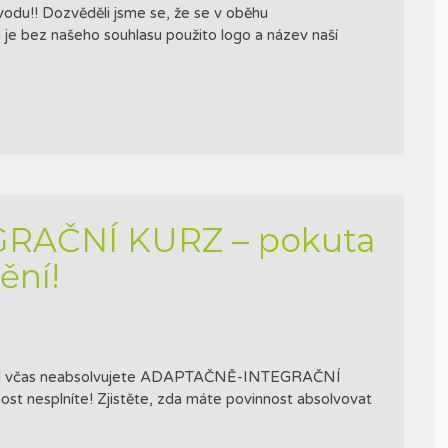
vodu!! Dozvěděli jsme se, že se v oběhu
 je bez našeho souhlasu použito logo a název naší
RAČNÍ KURZ – pokuta
ění!
kud včas neabsolvujete ADAPTAČNĚ-INTEGRAČNÍ
t nesplníte! Zjistěte, zda máte povinnost absolvovat