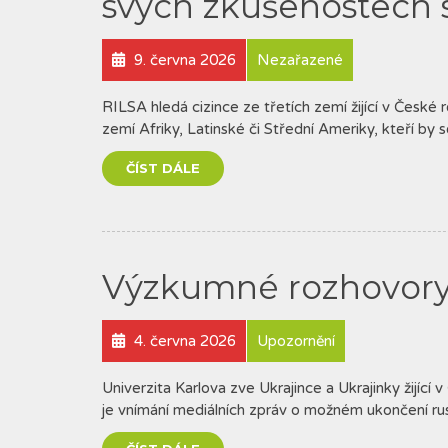
svých zkušenostech 
9. června 2026
Nezařazené
RILSA hledá cizince ze třetích zemí žijící v České r
zemí Afriky, Latinské či Střední Ameriky, kteří by 
ČÍST DÁLE
Výzkumné rozhovory 
4. června 2026
Upozornění
Univerzita Karlova zve Ukrajince a Ukrajinky žijí
je vnímání mediálních zpráv o možném ukončení ru