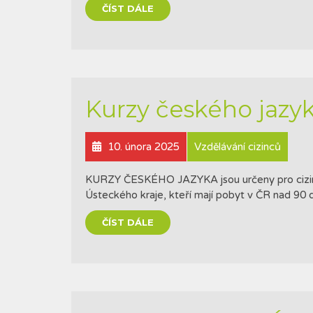
ČÍST DÁLE
Kurzy českého jazy
10. února 2025
Vzdělávání cizinců
KURZY ČESKÉHO JAZYKA jsou určeny pro cizince 
Ústeckého kraje, kteří mají pobyt v ČR na
ČÍST DÁLE