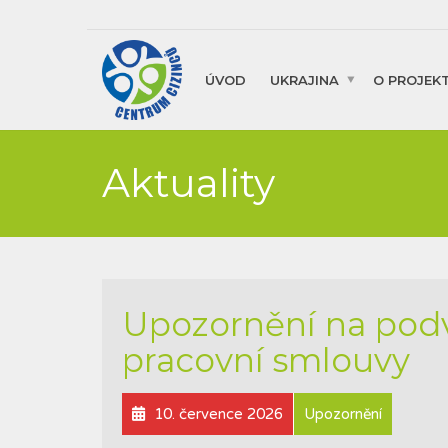
ÚVOD
UKRAJINA
O PROJEK
Aktuality
Upozornění na pod
pracovní smlouvy
10. července 2026
Upozornění