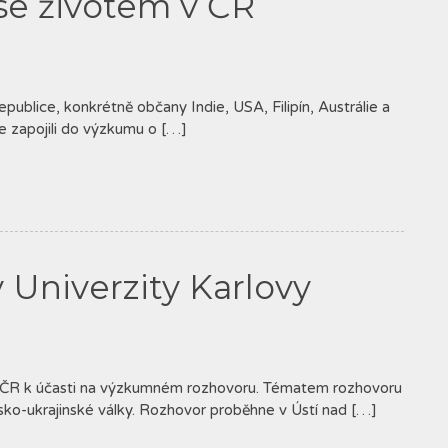
se životem v ČR
epublice, konkrétně občany Indie, USA, Filipín, Austrálie a
se zapojili do výzkumu o […]
Univerzity Karlovy
cí v ČR k účasti na výzkumném rozhovoru. Tématem rozhovoru
sko-ukrajinské války. Rozhovor proběhne v Ústí nad […]