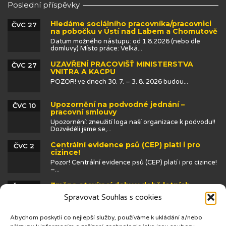
Poslední příspěvky
Hledáme sociálního pracovníka/pracovnici
ČVC 27
na pobočku v Ústí nad Labem a Chomutově
Datum možného nástupu: od 1.8.2026 (nebo dle
domluvy) Místo práce: Velká...
UZAVŘENÍ PRACOVIŠŤ MINISTERSTVA
ČVC 27
VNITRA A KACPU
POZOR! ve dnech 30. 7. – 3. 8. 2026 budou...
Upozornění na podvodné jednání –
ČVC 10
pracovní smlouvy
Upozornění: zneužití loga naší organizace k podvodu!!
Dozvěděli jsme se,...
Centrální evidence psů (CEP) platí i pro
ČVC 2
cizince!
Pozor! Centrální evidence psů (CEP) platí i pro cizince!
–...
Změna otevírací doby v době letních
ČVN 25
prázdnin
Spravovat Souhlas s cookies
Abychom poskytli co nejlepší služby, používáme k ukládání a/nebo