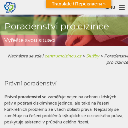
Translate / Перекласти »
MENU
Poradenství pro cizince
Vyřešte svou situaci
Nacházíte se zde |
centrumcizincu.cz
>
Služby
>
Poradenství
pro cizince
Právní poradenství
Právní poradenství
se zaměřuje nejen na ochranu lidských
práv a potírání diskriminace jedince, ale také na řešení
konkrétních problémů ze všech oblastí práva. Nejčastěji se
zaměřuje na řešení problémů týkajících se cizineckého práva,
poskytuje asistenci v průběhu celého řízení.