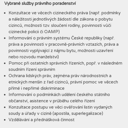
Vybrané služby právního poradenství
Konzultace ve věcech cizineckého práva (např. podmínky
a náležitosti jednotlivých žádostí dle zákona o pobytu
cizinců, možnosti tzv. sloučení rodiny, povinnosti vůči
cizinecké policii či OAMP)
Informování o právním systému České republiky (např.
práva a povinnosti v pracovně-právních vztazích, práva a
povinnosti vyplývající z nájmu bytu, možnosti uzavření
nebo rozvodu manželství)
Pomoc při ostatních správních řízeních, popř. v následném
soudním řízení správním
Ochrana lidských práv, zejména práv národnostních a
etnických menšin z řad cizinců, právní pomoc ve věcech
přímé i nepřímé diskriminace
Informování o podmínkách udělení českého státního
občanství, asistence v průběhu celého řízení
Konzultace postupu ve věci ověřování listin vydaných
soudy a úřady v cizině (apostila, superlegalizace)
Vzdělávání a přednášková činnost