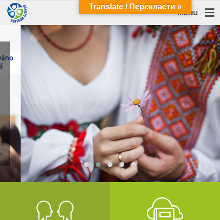
Translate / Перекласти »
MENU
o
iny
АЦІЇ