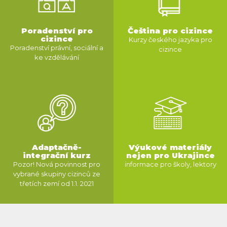
Poradenství pro
Čeština pro cizince
cizince
Kurzy českého jazyka pro
Poradenství právní, sociální a
cizince
ke vzdělávání
VÍCE INFORMACÍ
VÍCE INFORMACÍ
Adaptačně-
Výukové materiály
integrační kurz
nejen pro Ukrajince
Pozor! Nová povinnost pro
informace pro školy, lektory
vybrané skupiny cizinců ze
třetích zemí od 1.1. 2021
VÍCE INFORMACÍ
VÍCE INFORMACÍ