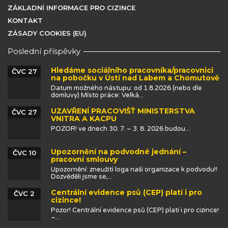
ZÁKLADNÍ INFORMACE PRO CIZINCE
KONTAKT
ZÁSADY COOKIES (EU)
Poslední příspěvky
Hledáme sociálního pracovníka/pracovnici
ČVC 27
na pobočku v Ústí nad Labem a Chomutově
Datum možného nástupu: od 1.8.2026 (nebo dle
domluvy) Místo práce: Velká...
UZAVŘENÍ PRACOVIŠŤ MINISTERSTVA
ČVC 27
VNITRA A KACPU
POZOR! ve dnech 30. 7. – 3. 8. 2026 budou...
Upozornění na podvodné jednání –
ČVC 10
pracovní smlouvy
Upozornění: zneužití loga naší organizace k podvodu!!
Dozvěděli jsme se,...
Centrální evidence psů (CEP) platí i pro
ČVC 2
cizince!
Pozor! Centrální evidence psů (CEP) platí i pro cizince!
–...