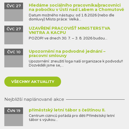
Hledáme sociálního pracovníka/pracovnici
ČVC 27
na pobočku v Ústí nad Labem a Chomutově
Datum možného nástupu: od 1.8.2026 (nebo dle
domluvy) Místo práce: Velká...
UZAVŘENÍ PRACOVIŠŤ MINISTERSTVA
ČVC 27
VNITRA A KACPU
POZOR! ve dnech 30. 7. – 3. 8. 2026 budou...
Upozornění na podvodné jednání –
ČVC 10
pracovní smlouvy
Upozornění: zneužití loga naší organizace k podvodu!!
Dozvěděli jsme se,...
VŠECHNY AKTUALITY
Nejbližší naplánované akce
příměstský letní tábor s češtinou II.
ČVN 19
Centrum cizinců pořádá pro děti Příměstský letní
tábor s výukou...