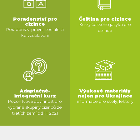
Poradenství pro
Čeština pro cizince
cizince
Kurzy českého jazyka pro
Poradenství právní, sociální a
cizince
ke vzdělávání
VÍCE INFORMACÍ
VÍCE INFORMACÍ
Adaptačně-
Výukové materiály
integrační kurz
nejen pro Ukrajince
Pozor! Nová povinnost pro
informace pro školy, lektory
vybrané skupiny cizinců ze
třetích zemí od 1.1. 2021
VÍCE INFORMACÍ
VÍCE INFORMACÍ