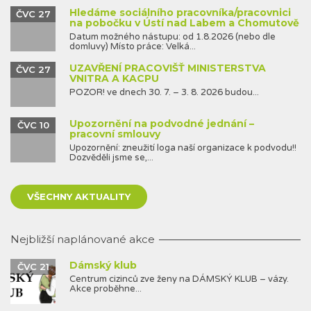
Hledáme sociálního pracovníka/pracovnici
ČVC 27
na pobočku v Ústí nad Labem a Chomutově
Datum možného nástupu: od 1.8.2026 (nebo dle
domluvy) Místo práce: Velká...
UZAVŘENÍ PRACOVIŠŤ MINISTERSTVA
ČVC 27
VNITRA A KACPU
POZOR! ve dnech 30. 7. – 3. 8. 2026 budou...
Upozornění na podvodné jednání –
ČVC 10
pracovní smlouvy
Upozornění: zneužití loga naší organizace k podvodu!!
Dozvěděli jsme se,...
VŠECHNY AKTUALITY
Nejbližší naplánované akce
Dámský klub
ČVC 21
Centrum cizinců zve ženy na DÁMSKÝ KLUB – vázy.
Akce proběhne...