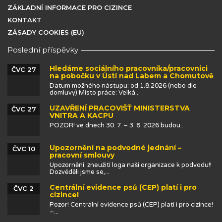
ZÁKLADNÍ INFORMACE PRO CIZINCE
KONTAKT
ZÁSADY COOKIES (EU)
Poslední příspěvky
Hledáme sociálního pracovníka/pracovnici
ČVC 27
na pobočku v Ústí nad Labem a Chomutově
Datum možného nástupu: od 1.8.2026 (nebo dle
domluvy) Místo práce: Velká...
UZAVŘENÍ PRACOVIŠŤ MINISTERSTVA
ČVC 27
VNITRA A KACPU
POZOR! ve dnech 30. 7. – 3. 8. 2026 budou...
Upozornění na podvodné jednání –
ČVC 10
pracovní smlouvy
Upozornění: zneužití loga naší organizace k podvodu!!
Dozvěděli jsme se,...
Centrální evidence psů (CEP) platí i pro
ČVC 2
cizince!
Pozor! Centrální evidence psů (CEP) platí i pro cizince!
–...