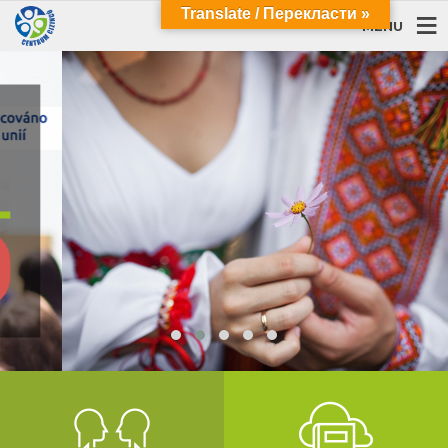
Translate / Перекласти »
MENU
y