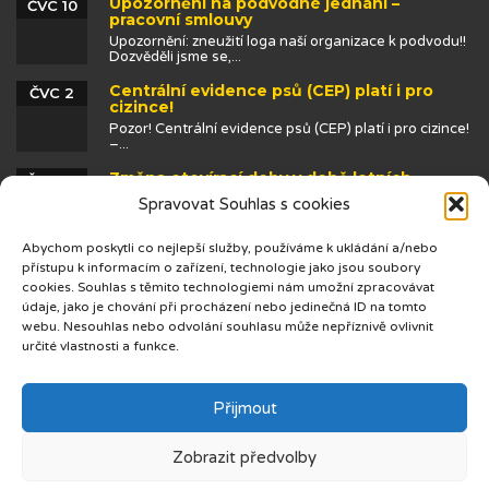
Upozornění na podvodné jednání –
ČVC 10
pracovní smlouvy
Upozornění: zneužití loga naší organizace k podvodu!!
Dozvěděli jsme se,...
Centrální evidence psů (CEP) platí i pro
ČVC 2
cizince!
Pozor! Centrální evidence psů (CEP) platí i pro cizince!
–...
Změna otevírací doby v době letních
ČVN 25
prázdnin
Spravovat Souhlas s cookies
Abychom poskytli co nejlepší služby, používáme k ukládání a/nebo
přístupu k informacím o zařízení, technologie jako jsou soubory
cookies. Souhlas s těmito technologiemi nám umožní zpracovávat
údaje, jako je chování při procházení nebo jedinečná ID na tomto
webu. Nesouhlas nebo odvolání souhlasu může nepříznivě ovlivnit
určité vlastnosti a funkce.
© 2019 Centrum cizinců
Přijmout
Zobrazit předvolby