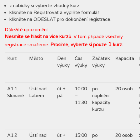
z nabídky si vyberte vhodný kurz
klikněte na Registrovat a vyplňte formulář
klikněte na ODESLAT pro dokončení registrace.
Důležité upozornění:
Nesmíte se hlásit na více kurzů
. V tom případě všechny
1
registrace smažeme.
Prosíme, vyberte si pouze
kurz.
Kurz
Město
Den
Čas
Začátek
Kapacita
výuky
výuky
výuky
A1.1
Ústí nad
út +
10:00
po
20 osob
Slované
Labem
pá
–
naplnění
11:30
kapacity
kurzu
A1.2
Ústí nad
út +
15:00
po
20 osob