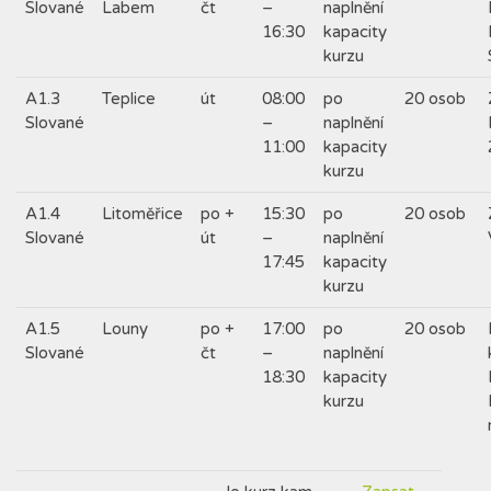
Slované
Labem
čt
–
naplnění
16:30
kapacity
kurzu
A1.3
Teplice
út
08:00
po
20 osob
Slované
–
naplnění
11:00
kapacity
kurzu
A1.4
Litoměřice
po +
15:30
po
20 osob
Slované
út
–
naplnění
17:45
kapacity
kurzu
A1.5
Louny
po +
17:00
po
20 osob
Slované
čt
–
naplnění
18:30
kapacity
kurzu