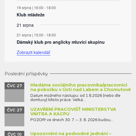
19 srpna | 16:00
-
18:00
Klub mládeže
21 srpna
21 srpna | 15:00
-
18:00
Dámský klub pro anglicky mluvící skupinu
Zobrazit kalendář
Poslední příspěvky
Hledáme sociálního pracovníka/pracovnici
ČVC 27
na pobočku v Ústí nad Labem a Chomutově
Datum možného nástupu: od 1.8.2026 (nebo dle
domluvy) Místo práce: Velká...
UZAVŘENÍ PRACOVIŠŤ MINISTERSTVA
ČVC 27
VNITRA A KACPU
POZOR! ve dnech 30. 7. – 3. 8. 2026 budou...
Upozornění na podvodné jednání –
ČVC 10