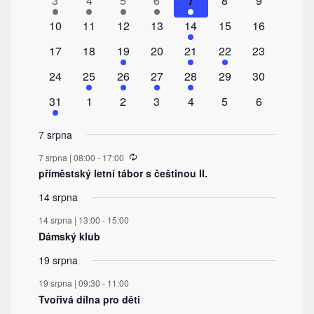
3
4
5
6
7
8
9
akce
akce
akce
akce
akce
akce
akce
0
0
0
0
1
0
0
10
11
12
13
14
15
16
akce
akce
akce
akce
akce
akce
akce
0
0
2
0
1
1
0
17
18
19
20
21
22
23
akce
akce
akce
akce
akce
akce
akce
0
1
1
1
1
0
0
24
25
26
27
28
29
30
akce
akce
akce
akce
akce
akce
akce
1
0
0
0
0
0
0
31
1
2
3
4
5
6
akce
akce
akce
akce
akce
akce
akce
7 srpna
Recurring
7 srpna | 08:00
-
17:00
příměstský letní tábor s češtinou II.
14 srpna
14 srpna | 13:00
-
15:00
Dámský klub
19 srpna
19 srpna | 09:30
-
11:00
Tvořivá dílna pro děti