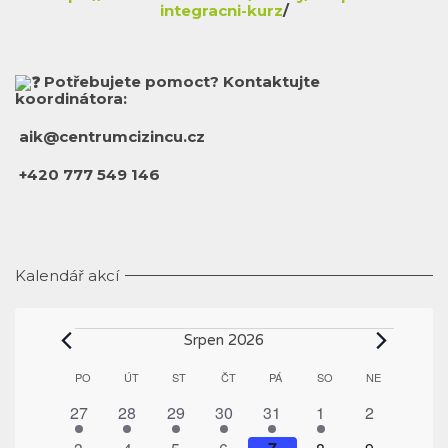
integracni-kurz
/
Potřebujete pomoct? Kontaktujte
koordinátora:
aik@centrumcizincu.cz
+420 777 549 146
Kalendář akcí
Akce
Srpen 2026
Kalendář
PO
PONDĚLÍ
ÚT
ÚTERÝ
ST
STŘEDA
ČT
ČTVRTEK
PÁ
PÁTEK
SO
SOBOTA
NE
NEDĚLE
z
1
1
1
1
1
1
0
27
28
29
30
31
1
2
Akce
akce
akce
akce
akce
akce
akce
akce
1
1
1
1
1
0
0