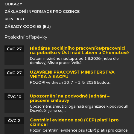
ODKAZY
ZÁKLADNÍ INFORMACE PRO CIZINCE
KONTAKT
ZÁSADY COOKIES (EU)
Poslední příspěvky
Hledáme sociálního pracovníka/pracovnici
ČVC 27
na pobočku v Ústí nad Labem a Chomutově
Datum možného nástupu: od 1.8.2026 (nebo dle
domluvy) Místo práce: Velká...
UZAVŘENÍ PRACOVIŠŤ MINISTERSTVA
ČVC 27
VNITRA A KACPU
POZOR! ve dnech 30. 7. – 3. 8. 2026 budou...
Upozornění na podvodné jednání –
ČVC 10
pracovní smlouvy
Upozornění: zneužití loga naší organizace k podvodu!!
Dozvěděli jsme se,...
Centrální evidence psů (CEP) platí i pro
ČVC 2
cizince!
Pozor! Centrální evidence psů (CEP) platí i pro cizince!