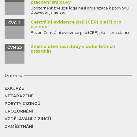
pracovní smlouvy
Upozornění: zneužití loga naší organizace k podvodu!!
Dozvěděli jsme se,...
Centrální evidence psů (CEP) platí i pro
ČVC 2
cizince!
Pozor! Centrální evidence psů (CEP) platí i pro cizince!
–...
Změna otevírací doby v době letních
ČVN 25
prázdnin
Rubriky
EXKURZE
NEZAŘAZENÉ
POBYTY CIZINCŮ
UPOZORNĚNÍ
VZDĚLÁVÁNÍ CIZINCŮ
ZAMĚSTNÁNÍ