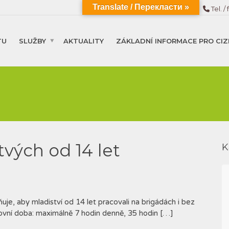
Translate / Перекласти »
Tel. / 
TU
SLUŽBY
AKTUALITY
ZÁKLADNÍ INFORMACE PRO CIZ
tvých od 14 let
K
je, aby mladiství od 14 let pracovali na brigádách i bez
vní doba: maximálně 7 hodin denně, 35 hodin […]