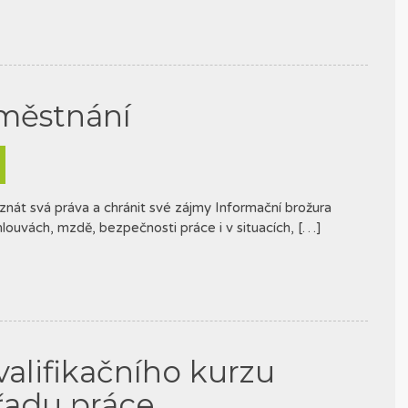
městnání
znát svá práva a chránit své zájmy Informační brožura
ouvách, mzdě, bezpečnosti práce i v situacích, […]
alifikačního kurzu
řadu práce