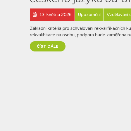
13. května 2026
Upozornění
Vzdělávání c
Základní kritéria pro schvalování rekvalifikační
rekvalifikace na osobu, podpora bude zaměřena na
ČÍST DÁLE