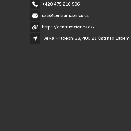
+420 475 216 536
usti@centrumcizincu.cz
https://centrumcizincu.cz/
Velká Hradební 33, 400 21 Ústí nad Labem