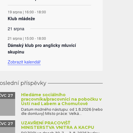
19 srpna | 16:00
-
18:00
Klub mládeže
21 srpna
21 srpna | 15:00
-
18:00
Dámský klub pro anglicky mluvící
skupinu
Zobrazit kalendář
oslední příspěvky
Hledáme sociálního
ČVC 27
pracovníka/pracovnici na pobočku v
Ústí nad Labem a Chomutově
Datum možného nástupu: od 1.8.2026 (nebo
dle domluvy) Místo práce: Velká...
UZAVŘENÍ PRACOVIŠŤ
ČVC 27
MINISTERSTVA VNITRA A KACPU