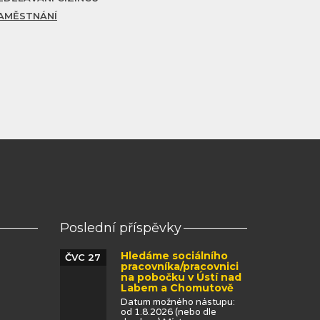
AMĚSTNÁNÍ
Poslední příspěvky
Hledáme sociálního
ČVC 27
pracovníka/pracovnici
na pobočku v Ústí nad
Labem a Chomutově
Datum možného nástupu:
od 1.8.2026 (nebo dle