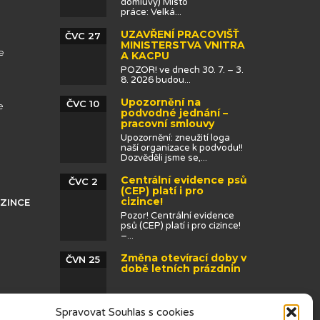
domluvy) Místo
práce: Velká...
UZAVŘENÍ PRACOVIŠŤ
ČVC 27
MINISTERSTVA VNITRA
e
A KACPU
POZOR! ve dnech 30. 7. – 3.
8. 2026 budou...
Upozornění na
ČVC 10
e
podvodné jednání –
pracovní smlouvy
Upozornění: zneužití loga
naší organizace k podvodu!!
Dozvěděli jsme se,...
Centrální evidence psů
ČVC 2
(CEP) platí i pro
cizince!
IZINCE
Pozor! Centrální evidence
psů (CEP) platí i pro cizince!
–...
Změna otevírací doby v
ČVN 25
době letních prázdnin
Spravovat Souhlas s cookies