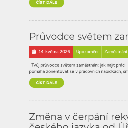
ČÍST DÁLE
Průvodce světem za
14. května 2026
Upozornění
Zaměstnání
Tvůj průvodce světem zaměstnání: jak najít práci, 
pomáhá zorientovat se v pracovních nabídkách, sml
ČÍST DÁLE
Změna v čerpání rekv
českého jazyka od Ú