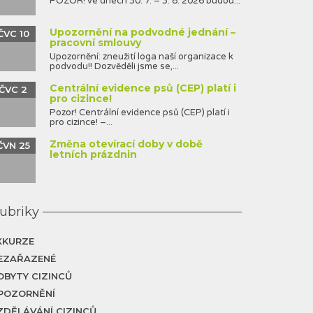
POZOR! ve dnech 30. 7. – 3. 8. 2026 budou...
Upozornění na podvodné jednání –
ČVC 10
pracovní smlouvy
Upozornění: zneužití loga naší organizace k
podvodu!! Dozvěděli jsme se,...
Centrální evidence psů (CEP) platí i
ČVC 2
pro cizince!
Pozor! Centrální evidence psů (CEP) platí i
pro cizince! –...
Změna otevírací doby v době
ČVN 25
letních prázdnin
ubriky
XKURZE
EZAŘAZENÉ
OBYTY CIZINCŮ
POZORNĚNÍ
ZDĚLÁVÁNÍ CIZINCŮ