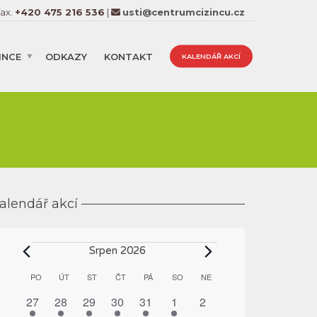
fax.
+420 475 216 536
|
usti@centrumcizincu.cz
INCE
ODKAZY
KONTAKT
KALENDÁŘ AKCÍ
alendář akcí
Akce
Srpen 2026
Kalendář
PO
PONDĚLÍ
ÚT
ÚTERÝ
ST
STŘEDA
ČT
ČTVRTEK
PÁ
PÁTEK
SO
SOBOTA
NE
NEDĚLE
z
1
1
1
1
1
1
0
27
28
29
30
31
1
2