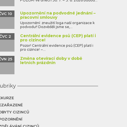
POZOR! ve dnech 30. 7. – 3. 8. 2026 budou...
Upozornění na podvodné jednání –
ČVC 10
pracovní smlouvy
Upozornění: zneužití loga naší organizace k
podvodu!! Dozvěděli jsme se,...
Centrální evidence psů (CEP) platí i
ČVC 2
pro cizince!
Pozor! Centrální evidence psů (CEP) platí i
pro cizince! –...
Změna otevírací doby v době
ČVN 25
letních prázdnin
ubriky
XKURZE
EZAŘAZENÉ
OBYTY CIZINCŮ
POZORNĚNÍ
ZDĚLÁVÁNÍ CIZINCŮ