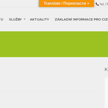
Translate / Перекласти »
Tel. / 
TU
SLUŽBY
AKTUALITY
ZÁKLADNÍ INFORMACE PRO CIZ
K