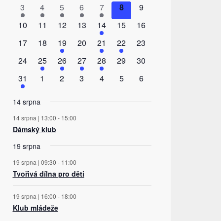
Akce
akce
akce
akce
akce
akce
akce
akce
1
1
1
1
1
0
0
3
4
5
6
7
8
9
akce
akce
akce
akce
akce
akce
akce
0
0
0
0
1
0
0
10
11
12
13
14
15
16
akce
akce
akce
akce
akce
akce
akce
0
0
2
0
1
1
0
17
18
19
20
21
22
23
akce
akce
akce
akce
akce
akce
akce
0
1
1
1
1
0
0
24
25
26
27
28
29
30
akce
akce
akce
akce
akce
akce
akce
1
0
0
0
0
0
0
31
1
2
3
4
5
6
akce
akce
akce
akce
akce
akce
akce
14 srpna
14 srpna | 13:00
-
15:00
Dámský klub
19 srpna
19 srpna | 09:30
-
11:00
Tvořivá dílna pro děti
19 srpna | 16:00
-
18:00
Klub mládeže