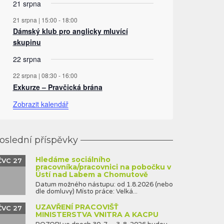
21 srpna
21 srpna | 15:00
-
18:00
Dámský klub pro anglicky mluvící
skupinu
22 srpna
22 srpna | 08:30
-
16:00
Exkurze – Pravčická brána
Zobrazit kalendář
oslední příspěvky
Hledáme sociálního
ČVC 27
pracovníka/pracovnici na pobočku v
Ústí nad Labem a Chomutově
Datum možného nástupu: od 1.8.2026 (nebo
dle domluvy) Místo práce: Velká...
UZAVŘENÍ PRACOVIŠŤ
ČVC 27
MINISTERSTVA VNITRA A KACPU