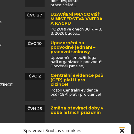
domluvy) Místo
práce: Velká...
UZAVŘENÍ PRACOVIŠŤ
ČVC 27
MINISTERSTVA VNITRA
e
A KACPU
POZOR! ve dnech 30. 7. – 3.
8. 2026 budou...
Upozornění na
ČVC 10
e
podvodné jednání –
pracovní smlouvy
Upozornění: zneužití loga
naší organizace k podvodu!!
Dozvěděli jsme se,...
Centrální evidence psů
ČVC 2
(CEP) platí i pro
cizince!
IZINCE
Pozor! Centrální evidence
psů (CEP) platí i pro cizince!
–...
Změna otevírací doby v
ČVN 25
době letních prázdnin
Spravovat Souhlas s cookies