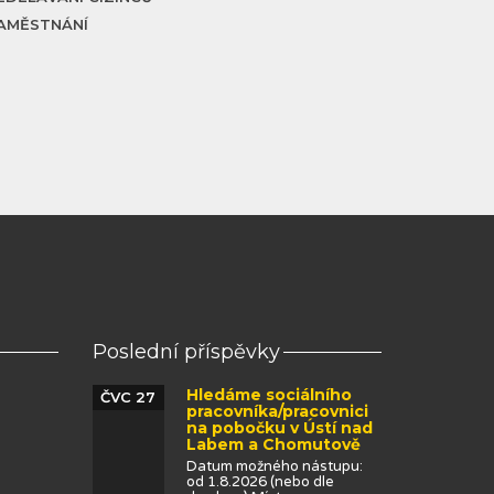
AMĚSTNÁNÍ
Poslední příspěvky
Hledáme sociálního
ČVC 27
pracovníka/pracovnici
na pobočku v Ústí nad
Labem a Chomutově
Datum možného nástupu:
od 1.8.2026 (nebo dle