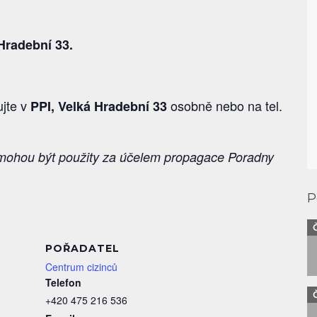
Hradební 33.
ujte v
osobně nebo na tel.
PPI, Velká Hradební 33
 mohou být použity
za účelem propagace Poradny
P
I
POŘADATEL
Centrum cizinců
Telefon
+420 475 216 536