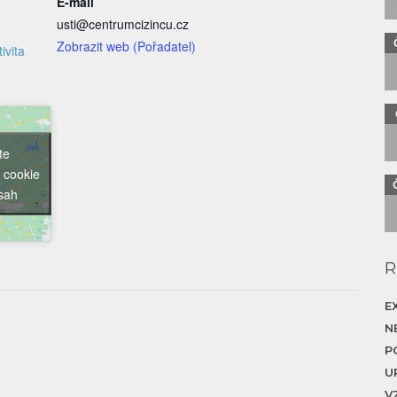
E-mail
usti@centrumcizincu.cz
Zobrazit web (Pořadatel)
ivita
te
 cookie
bsah
R
E
N
P
U
V