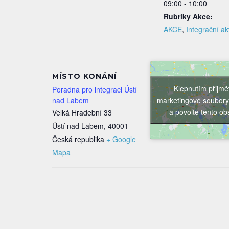
09:00 - 10:00
Rubriky Akce:
AKCE
,
Integrační akt
MÍSTO KONÁNÍ
Klepnutím přijmě
Poradna pro integraci Ústí
marketingové soubory
nad Labem
a povolte tento o
Velká Hradební 33
Ústí nad Labem
,
40001
Česká republika
+ Google
Mapa