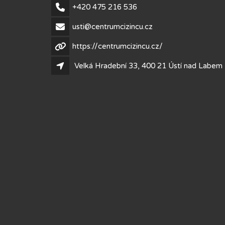
+420 475 216 536
usti@centrumcizincu.cz
https://centrumcizincu.cz/
Velká Hradební 33, 400 21 Ústí nad Labem