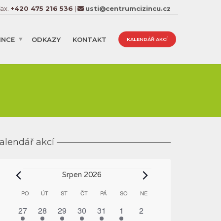
fax.
+420 475 216 536
|
usti@centrumcizincu.cz
INCE
ODKAZY
KONTAKT
KALENDÁŘ AKCÍ
alendář akcí
Akce
Srpen 2026
Kalendář
PO
PONDĚLÍ
ÚT
ÚTERÝ
ST
STŘEDA
ČT
ČTVRTEK
PÁ
PÁTEK
SO
SOBOTA
NE
NEDĚLE
z
1
1
1
1
1
1
0
27
28
29
30
31
1
2