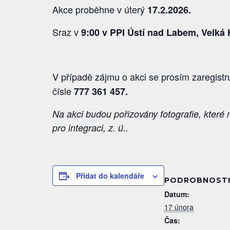
Akce proběhne v úterý
17.2.2026.
Sraz v
9:00 v PPI Ústí nad Labem, Velká 
V případě zájmu o akci se prosím zaregistr
čísle
777 361 457
.
Na akci budou pořizovány fotografie, které
pro integraci, z. ú..
Přidat do kalendáře
PODROBNOST
Datum:
17 února
Čas: