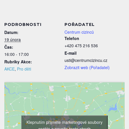
PODROBNOSTI
POŘADATEL
Centrum cizinců
Datum:
Telefon
19 února
+420 475 216 536
Čas:
E-mail
16:00 - 17:00
usti@centrumcizincu.cz
Rubriky Akce:
Zobrazit web (Pořadatel)
AKCE
,
Pro děti
Klepnutím přijměte marketingové soubory
cookie a povolte tento obsah