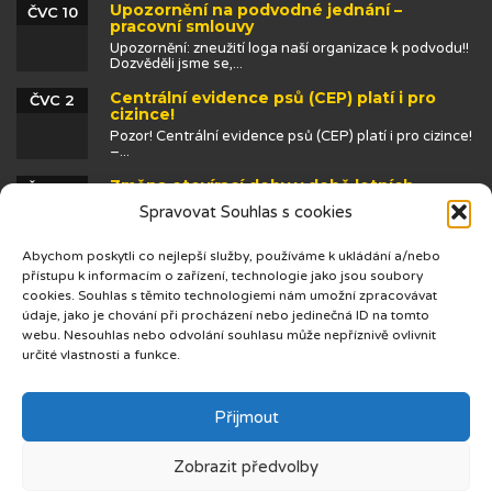
Upozornění na podvodné jednání –
ČVC 10
pracovní smlouvy
Upozornění: zneužití loga naší organizace k podvodu!!
Dozvěděli jsme se,...
Centrální evidence psů (CEP) platí i pro
ČVC 2
cizince!
Pozor! Centrální evidence psů (CEP) platí i pro cizince!
–...
Změna otevírací doby v době letních
ČVN 25
prázdnin
Spravovat Souhlas s cookies
Abychom poskytli co nejlepší služby, používáme k ukládání a/nebo
přístupu k informacím o zařízení, technologie jako jsou soubory
cookies. Souhlas s těmito technologiemi nám umožní zpracovávat
údaje, jako je chování při procházení nebo jedinečná ID na tomto
webu. Nesouhlas nebo odvolání souhlasu může nepříznivě ovlivnit
určité vlastnosti a funkce.
© 2019 Centrum cizinců
Přijmout
Zobrazit předvolby