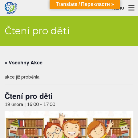
Translate / Перекласти »
MENU
Čtení pro děti
« Všechny Akce
akce již proběhla.
Čtení pro děti
19 února | 16:00
-
17:00