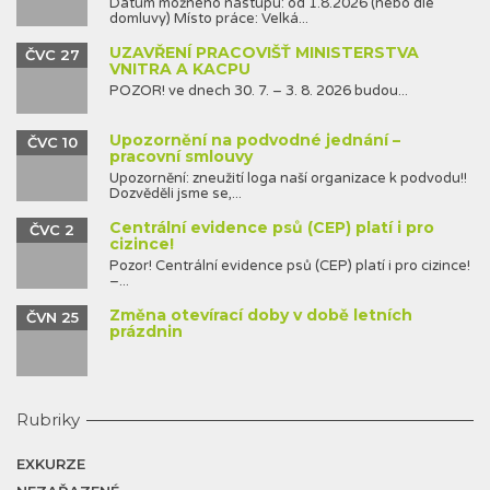
Datum možného nástupu: od 1.8.2026 (nebo dle
domluvy) Místo práce: Velká...
UZAVŘENÍ PRACOVIŠŤ MINISTERSTVA
ČVC 27
VNITRA A KACPU
POZOR! ve dnech 30. 7. – 3. 8. 2026 budou...
Upozornění na podvodné jednání –
ČVC 10
pracovní smlouvy
Upozornění: zneužití loga naší organizace k podvodu!!
Dozvěděli jsme se,...
Centrální evidence psů (CEP) platí i pro
ČVC 2
cizince!
Pozor! Centrální evidence psů (CEP) platí i pro cizince!
–...
Změna otevírací doby v době letních
ČVN 25
prázdnin
Rubriky
EXKURZE