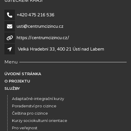
ÚSTECKÉM KRAJI
+420 475 216 536
usti@centrumcizincu.cz
https://centrumcizincu.cz/
Velká Hradební 33, 400 21 Ústí nad Labem
Menu
ÚVODNÍ STRÁNKA
O PROJEKTU
SLUŽBY
Adaptačně-integrační kurzy
Poradenství pro cizince
Čeština pro cizince
Kurzy sociokulturní orientace
Pro veřejnost