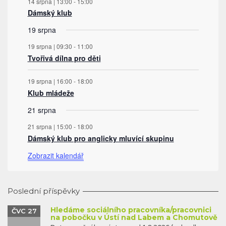
14 srpna | 13:00
-
15:00
Dámský klub
19 srpna
19 srpna | 09:30
-
11:00
Tvořivá dílna pro děti
19 srpna | 16:00
-
18:00
Klub mládeže
21 srpna
21 srpna | 15:00
-
18:00
Dámský klub pro anglicky mluvící skupinu
Zobrazit kalendář
Poslední příspěvky
Hledáme sociálního pracovníka/pracovnici
ČVC 27
na pobočku v Ústí nad Labem a Chomutově