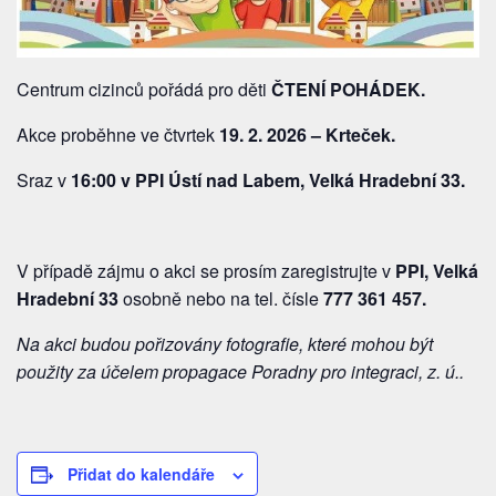
Centrum cizinců pořádá pro děti
ČTENÍ POHÁDEK.
Akce proběhne ve čtvrtek
19. 2. 2026 – Krteček.
Sraz v
16:00 v PPI Ústí nad Labem, Velká Hradební 33.
V případě zájmu o akci se prosím zaregistrujte v
PPI, Velká
Hradební 33
osobně nebo na tel. čísle
777 361 457
.
Na akci budou pořizovány fotografie, které mohou být
použity
za účelem propagace Poradny pro integraci, z. ú..
Přidat do kalendáře