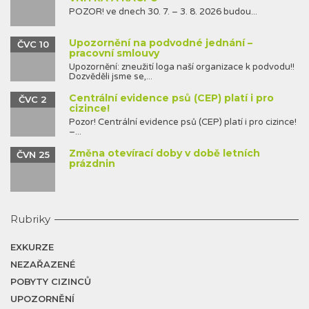
POZOR! ve dnech 30. 7. – 3. 8. 2026 budou...
Upozornění na podvodné jednání –
ČVC 10
pracovní smlouvy
Upozornění: zneužití loga naší organizace k podvodu!!
Dozvěděli jsme se,...
Centrální evidence psů (CEP) platí i pro
ČVC 2
cizince!
Pozor! Centrální evidence psů (CEP) platí i pro cizince!
–...
Změna otevírací doby v době letních
ČVN 25
prázdnin
Rubriky
EXKURZE
NEZAŘAZENÉ
POBYTY CIZINCŮ
UPOZORNĚNÍ