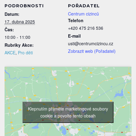
PODROBNOSTI
POŘADATEL
Centrum cizinců
Datum:
Telefon
17. dubna 2025
+420 475 216 536
Čas:
E-mail
10:00 - 11:00
usti@centrumcizincu.cz
Rubriky Akce:
Zobrazit web (Pořadatel)
AKCE
,
Pro děti
Klepnutím přijměte marketingové soubory
cookie a povolte tento obsah