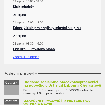
19 srpna | 16:00
-
18:00
Klub mládeže
21 srpna
21 srpna | 15:00
-
18:00
Dámský klub pro anglicky mluvící skupinu
22 srpna
22 srpna | 08:30
-
16:00
Exkurze – Pravčická brána
Zobrazit kalendář
Poslední příspěvky
Hledáme sociálního pracovníka/pracovnici
ČVC 27
na pobočku v Ústí nad Labem a Chomutově
Datum možného nástupu: od 1.8.2026 (nebo dle
domluvy) Místo práce: Velká...
UZAVŘENÍ PRACOVIŠŤ MINISTERSTVA
ČVC 27
VNITRA A KACPU