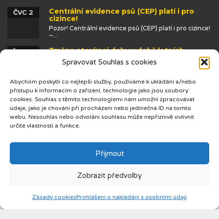
Centrální evidence psů (CEP) platí i pro
ČVC 2
cizince!
Pozor! Centrální evidence psů (CEP) platí i pro cizince!
–...
Změna otevírací doby v době letních
ČVN 25
prázdnin
Spravovat Souhlas s cookies
Abychom poskytli co nejlepší služby, používáme k ukládání a/nebo
přístupu k informacím o zařízení, technologie jako jsou soubory
cookies. Souhlas s těmito technologiemi nám umožní zpracovávat
údaje, jako je chování při procházení nebo jedinečná ID na tomto
webu. Nesouhlas nebo odvolání souhlasu může nepříznivě ovlivnit
určité vlastnosti a funkce.
© 2019 Centrum cizinců
Přijmout
Zobrazit předvolby
Zásady cookies
Prohlášení o nakládání s osobními údaji