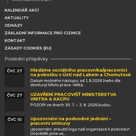
KALENDÁŘ AKCÍ
AKTUALITY
ODKAZY
ZÁKLADNÍ INFORMACE PRO CIZINCE
KONTAKT
ZÁSADY COOKIES (EU)
Poslední příspěvky
Hledáme sociálního pracovníka/pracovnici
ČVC 27
na pobočku v Ústí nad Labem a Chomutově
Datum možného nástupu: od 1.8.2026 (nebo dle
domluvy) Místo práce: Velká...
UZAVŘENÍ PRACOVIŠŤ MINISTERSTVA
ČVC 27
VNITRA A KACPU
POZOR! ve dnech 30. 7. – 3. 8. 2026 budou...
Upozornění na podvodné jednání –
ČVC 10
pracovní smlouvy
Upozornění: zneužití loga naší organizace k podvodu!!
Dozvěděli jsme se,...