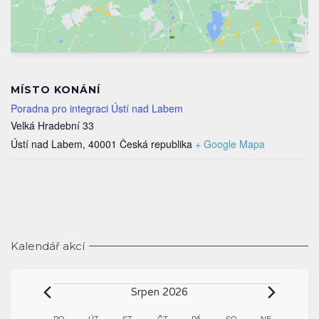
MÍSTO KONÁNÍ
Poradna pro integraci Ústí nad Labem
Velká Hradební 33
Ústí nad Labem
,
40001
Česká republika
+ Google Mapa
Kalendář akcí
Akce
Srpen 2026
PO
PONDĚLÍ
ÚT
ÚTERÝ
ST
STŘEDA
ČT
ČTVRTEK
PÁ
PÁTEK
SO
SOBOTA
NE
NEDĚLE