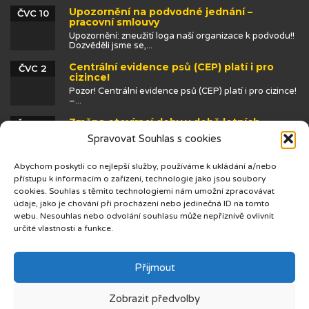
Upozornění na podvodné jednání –
ČVC 10
pracovní smlouvy
Upozornění: zneužití loga naší organizace k podvodu!!
Dozvěděli jsme se,...
Centrální evidence psů (CEP) platí i pro
ČVC 2
cizince!
Pozor! Centrální evidence psů (CEP) platí i pro cizince!
–...
Změna otevírací doby v době letních
ČVN 25
prázdnin
Spravovat Souhlas s cookies
Abychom poskytli co nejlepší služby, používáme k ukládání a/nebo
přístupu k informacím o zařízení, technologie jako jsou soubory
cookies. Souhlas s těmito technologiemi nám umožní zpracovávat
údaje, jako je chování při procházení nebo jedinečná ID na tomto
webu. Nesouhlas nebo odvolání souhlasu může nepříznivě ovlivnit
určité vlastnosti a funkce.
© 2019 Centrum cizinců
Přijmout
Zobrazit předvolby