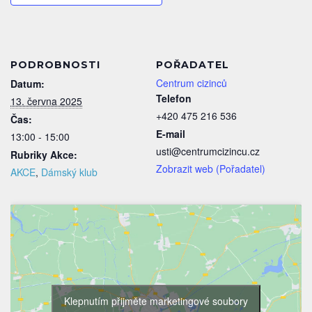
PODROBNOSTI
POŘADATEL
Centrum cizinců
Datum:
Telefon
13. června 2025
+420 475 216 536
Čas:
E-mail
13:00 - 15:00
usti@centrumcizincu.cz
Rubriky Akce:
Zobrazit web (Pořadatel)
AKCE
,
Dámský klub
Klepnutím přijměte marketingové soubory