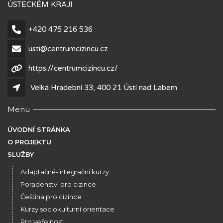
ÚSTECKÉM KRAJI
+420 475 216 536
usti@centrumcizincu.cz
https://centrumcizincu.cz/
Velká Hradební 33, 400 21 Ústí nad Labem
Menu
ÚVODNÍ STRÁNKA
O PROJEKTU
SLUŽBY
Adaptačně-integrační kurzy
Poradenství pro cizince
Čeština pro cizince
Kurzy sociokulturní orientace
Pro veřejnost