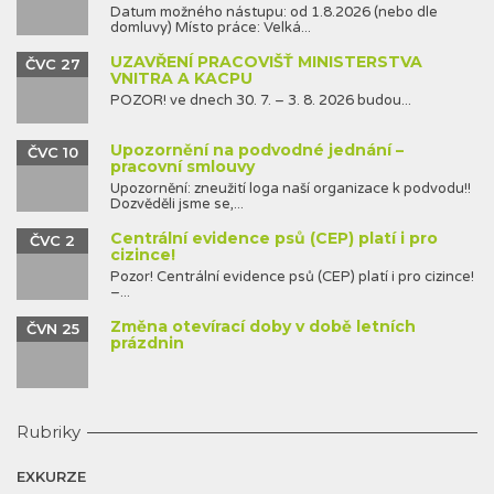
Datum možného nástupu: od 1.8.2026 (nebo dle
domluvy) Místo práce: Velká...
UZAVŘENÍ PRACOVIŠŤ MINISTERSTVA
ČVC 27
VNITRA A KACPU
POZOR! ve dnech 30. 7. – 3. 8. 2026 budou...
Upozornění na podvodné jednání –
ČVC 10
pracovní smlouvy
Upozornění: zneužití loga naší organizace k podvodu!!
Dozvěděli jsme se,...
Centrální evidence psů (CEP) platí i pro
ČVC 2
cizince!
Pozor! Centrální evidence psů (CEP) platí i pro cizince!
–...
Změna otevírací doby v době letních
ČVN 25
prázdnin
Rubriky
EXKURZE