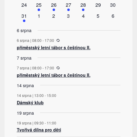
akce
akce
akce
akce
akce
akce
akce
0
1
1
1
1
0
0
24
25
26
27
28
29
30
akce
akce
akce
akce
akce
akce
akce
1
0
0
0
0
0
0
31
1
2
3
4
5
6
akce
akce
akce
akce
akce
akce
akce
6 srpna
Recurring
6 srpna | 08:00
-
17:00
příměstský letní tábor s češtinou II.
7 srpna
Recurring
7 srpna | 08:00
-
17:00
příměstský letní tábor s češtinou II.
14 srpna
14 srpna | 13:00
-
15:00
Dámský klub
19 srpna
19 srpna | 09:30
-
11:00
Tvořivá dílna pro děti