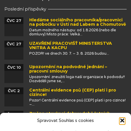
Poslední příspěvky
Hledáme sociálního pracovníka/pracovnici
ČVC 27
na pobočku v Ústí nad Labem a Chomutově
Datum možného nástupu: od 1.8.2026 (nebo dle
domluvy) Místo práce: Velká...
UZAVŘENÍ PRACOVIŠŤ MINISTERSTVA
ČVC 27
VNITRA A KACPU
POZOR! ve dnech 30. 7. – 3. 8. 2026 budou...
Upozornění na podvodné jednání –
ČVC 10
pracovní smlouvy
Upozornění: zneužití loga naší organizace k podvodu!!
Dozvěděli jsme se,...
Centrální evidence psů (CEP) platí i pro
ČVC 2
cizince!
Pozor! Centrální evidence psů (CEP) platí i pro cizince!
–...
Změna otevírací doby v době letních
ČVN 25
prázdnin
Spravovat Souhlas s cookies