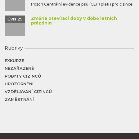
Pozor! Centrální evidence psů (CEP) platí i pro cizince!
–...
Změna otevírací doby v době letních
ČVN 25
prázdnin
Rubriky
EXKURZE
NEZAŘAZENÉ
POBYTY CIZINCŮ
UPOZORNĚNÍ
VZDĚLÁVÁNÍ CIZINCŮ
ZAMĚSTNÁNÍ