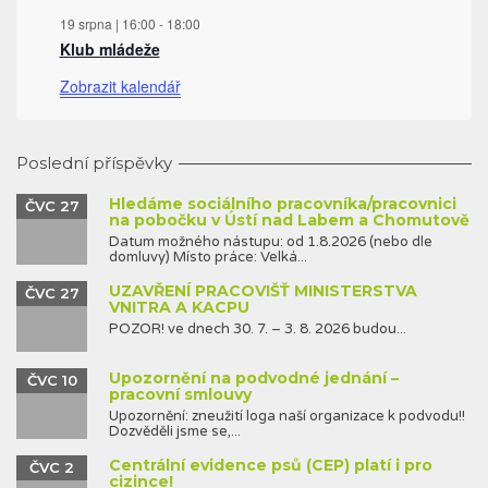
19 srpna | 16:00
-
18:00
Klub mládeže
Zobrazit kalendář
Poslední příspěvky
Hledáme sociálního pracovníka/pracovnici
ČVC 27
na pobočku v Ústí nad Labem a Chomutově
Datum možného nástupu: od 1.8.2026 (nebo dle
domluvy) Místo práce: Velká...
UZAVŘENÍ PRACOVIŠŤ MINISTERSTVA
ČVC 27
VNITRA A KACPU
POZOR! ve dnech 30. 7. – 3. 8. 2026 budou...
Upozornění na podvodné jednání –
ČVC 10
pracovní smlouvy
Upozornění: zneužití loga naší organizace k podvodu!!
Dozvěděli jsme se,...
Centrální evidence psů (CEP) platí i pro
ČVC 2
cizince!