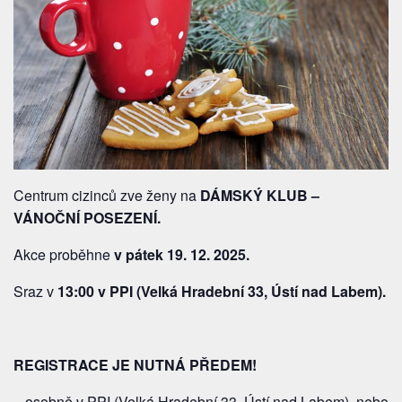
Centrum cizinců zve ženy na
DÁMSKÝ KLUB –
VÁNOČNÍ POSEZENÍ.
Akce proběhne
v pátek 19. 12. 2025.
Sraz v
13:00 v PPI (Velká Hradební 33, Ústí nad Labem).
REGISTRACE JE NUTNÁ PŘEDEM!
– osobně v PPI (Velká Hradební 33, Ústí nad Labem), nebo