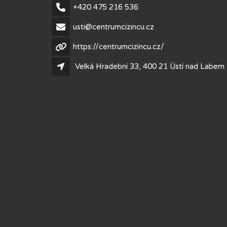
+420 475 216 536
usti@centrumcizincu.cz
https://centrumcizincu.cz/
Velká Hradební 33, 400 21 Ústí nad Labem