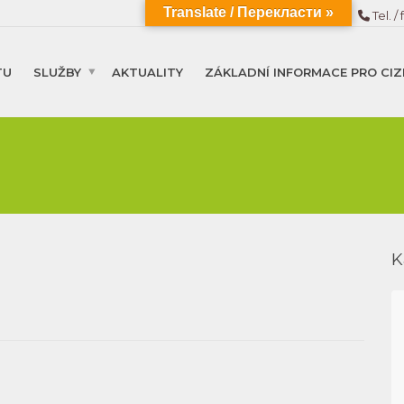
Translate / Перекласти »
Tel. / 
TU
SLUŽBY
AKTUALITY
ZÁKLADNÍ INFORMACE PRO CIZ
K