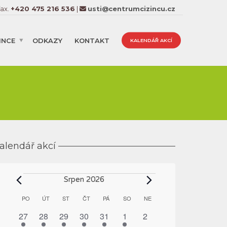
fax.
+420 475 216 536
|
usti@centrumcizincu.cz
INCE
ODKAZY
KONTAKT
KALENDÁŘ AKCÍ
alendář akcí
Akce
Srpen 2026
Kalendář
PO
PONDĚLÍ
ÚT
ÚTERÝ
ST
STŘEDA
ČT
ČTVRTEK
PÁ
PÁTEK
SO
SOBOTA
NE
NEDĚLE
z
1
1
1
1
1
1
0
27
28
29
30
31
1
2