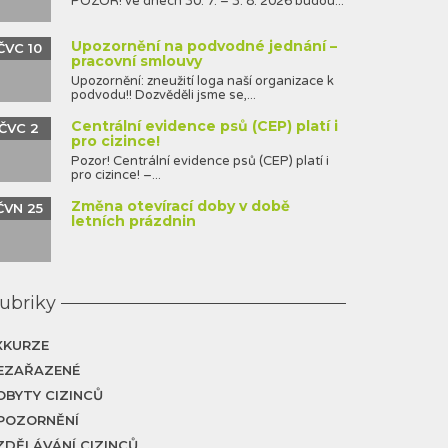
POZOR! ve dnech 30. 7. – 3. 8. 2026 budou...
Upozornění na podvodné jednání –
ČVC 10
pracovní smlouvy
Upozornění: zneužití loga naší organizace k
podvodu!! Dozvěděli jsme se,...
Centrální evidence psů (CEP) platí i
ČVC 2
pro cizince!
Pozor! Centrální evidence psů (CEP) platí i
pro cizince! –...
Změna otevírací doby v době
ČVN 25
letních prázdnin
ubriky
XKURZE
EZAŘAZENÉ
OBYTY CIZINCŮ
POZORNĚNÍ
ZDĚLÁVÁNÍ CIZINCŮ