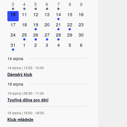
Akce
akce
akce
akce
akce
akce
akce
akce
1
1
1
1
1
0
0
3
4
5
6
7
8
9
akce
akce
akce
akce
akce
akce
akce
0
0
0
0
1
0
0
10
11
12
13
14
15
16
akce
akce
akce
akce
akce
akce
akce
0
0
2
0
1
1
0
17
18
19
20
21
22
23
akce
akce
akce
akce
akce
akce
akce
0
1
1
1
1
0
0
24
25
26
27
28
29
30
akce
akce
akce
akce
akce
akce
akce
1
0
0
0
0
0
0
31
1
2
3
4
5
6
akce
akce
akce
akce
akce
akce
akce
14 srpna
14 srpna | 13:00
-
15:00
Dámský klub
19 srpna
19 srpna | 09:30
-
11:00
Tvořivá dílna pro děti
19 srpna | 16:00
-
18:00
Klub mládeže