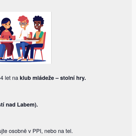
4 let na
klub mládeže – stolní hry.
stí nad Labem).
jte osobně v PPI, nebo na tel.