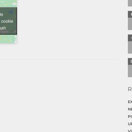
te
 cookie
bsah
R
E
N
P
U
V