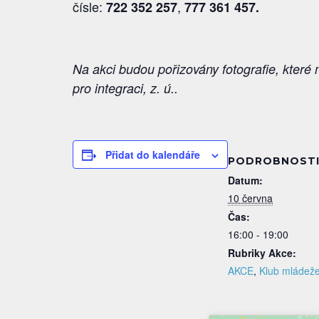
čísle:
,
722 352 257
777 361 457.
Na akci budou pořizovány fotografie, kter
pro integraci, z. ú..
Přidat do kalendáře
PODROBNOST
Datum:
10 června
Čas:
16:00 - 19:00
Rubriky Akce:
AKCE
,
Klub mládež