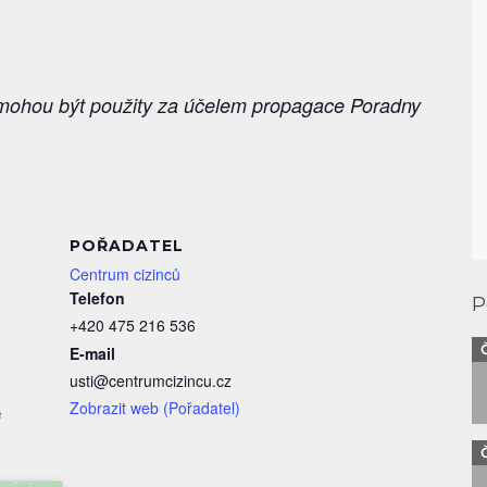
é mohou být použity za účelem propagace Poradny
I
POŘADATEL
Centrum cizinců
Telefon
P
+420 475 216 536
E-mail
usti@centrumcizincu.cz
Zobrazit web (Pořadatel)
e