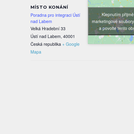
MÍSTO KONÁNÍ
Klepnutím přijmě
Poradna pro integraci Ústí
marketingové soubory
nad Labem
a povolte tento o
Velká Hradební 33
Ústí nad Labem
,
40001
Česká republika
+ Google
Mapa