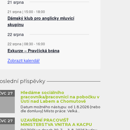
21 srpna
21 srpna | 15:00
-
18:00
Dámský klub pro anglicky mluvící
skupinu
22 srpna
22 srpna | 08:30
-
16:00
Exkurze – Pravčická brána
Zobrazit kalendář
oslední příspěvky
Hledáme sociálního
ČVC 27
pracovníka/pracovnici na pobočku v
Ústí nad Labem a Chomutově
Datum možného nástupu: od 1.8.2026 (nebo
dle domluvy) Místo práce: Velká...
UZAVŘENÍ PRACOVIŠŤ
ČVC 27
MINISTERSTVA VNITRA A KACPU