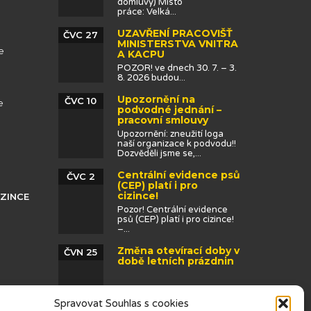
domluvy) Místo
práce: Velká...
UZAVŘENÍ PRACOVIŠŤ
ČVC 27
MINISTERSTVA VNITRA
e
A KACPU
POZOR! ve dnech 30. 7. – 3.
8. 2026 budou...
Upozornění na
ČVC 10
e
podvodné jednání –
pracovní smlouvy
Upozornění: zneužití loga
naší organizace k podvodu!!
Dozvěděli jsme se,...
Centrální evidence psů
ČVC 2
(CEP) platí i pro
cizince!
IZINCE
Pozor! Centrální evidence
psů (CEP) platí i pro cizince!
–...
Změna otevírací doby v
ČVN 25
době letních prázdnin
Spravovat Souhlas s cookies