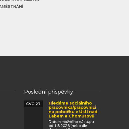
AMĚSTNÁNÍ
Poslední příspěvky
Hledáme sociálního
ČVC 27
pracovníka/pracovnici
na pobočku v Ústí nad
Labem a Chomutově
Datum možného nástupu:
od 1.8.2026 (nebo dle