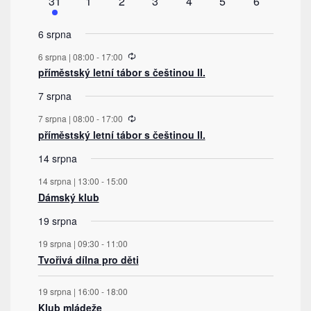
1
0
0
0
0
0
0
31
1
2
3
4
5
6
akce
akce
akce
akce
akce
akce
akce
6 srpna
Recurring
6 srpna | 08:00
-
17:00
příměstský letní tábor s češtinou II.
7 srpna
Recurring
7 srpna | 08:00
-
17:00
příměstský letní tábor s češtinou II.
14 srpna
14 srpna | 13:00
-
15:00
Dámský klub
19 srpna
19 srpna | 09:30
-
11:00
Tvořivá dílna pro děti
19 srpna | 16:00
-
18:00
Klub mládeže