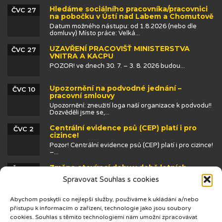
Hledáme sociálního pracovníka/pracovnici
ČVC 27
na pobočku v Ústí nad Labem a Chomutově
Datum možného nástupu: od 1.8.2026 (nebo dle
domluvy) Místo práce: Velká...
UZAVŘENÍ PRACOVIŠŤ MINISTERSTVA
ČVC 27
VNITRA A KACPU
POZOR! ve dnech 30. 7. – 3. 8. 2026 budou...
Upozornění na podvodné jednání –
ČVC 10
pracovní smlouvy
Upozornění: zneužití loga naší organizace k podvodu!!
Dozvěděli jsme se,...
Centrální evidence psů (CEP) platí i pro
ČVC 2
cizince!
Pozor! Centrální evidence psů (CEP) platí i pro cizince!
–...
Změna otevírací doby v době letních
ČVN 25
prázdnin
Spravovat Souhlas s cookies
Abychom poskytli co nejlepší služby, používáme k ukládání a/nebo
přístupu k informacím o zařízení, technologie jako jsou soubory
cookies. Souhlas s těmito technologiemi nám umožní zpracovávat