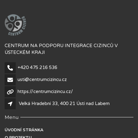
CENTRUM NA PODPORU INTEGRACE CIZINCŮ V
ÚSTECKÉM KRAJI
+420 475 216 536
usti@centrumcizincu.cz
https://centrumcizincu.cz/
Velká Hradební 33, 400 21 Ústí nad Labem
Menu
ÚVODNÍ STRÁNKA
O PROJEKTU