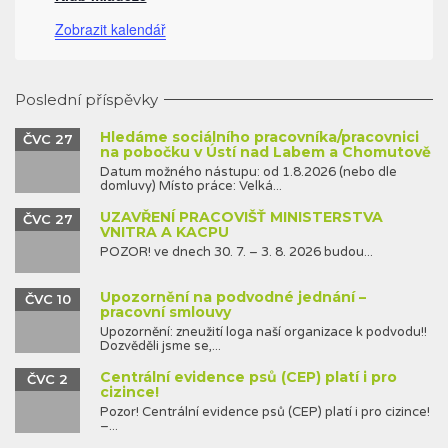
Zobrazit kalendář
Poslední příspěvky
Hledáme sociálního pracovníka/pracovnici
ČVC 27
na pobočku v Ústí nad Labem a Chomutově
Datum možného nástupu: od 1.8.2026 (nebo dle
domluvy) Místo práce: Velká...
UZAVŘENÍ PRACOVIŠŤ MINISTERSTVA
ČVC 27
VNITRA A KACPU
POZOR! ve dnech 30. 7. – 3. 8. 2026 budou...
Upozornění na podvodné jednání –
ČVC 10
pracovní smlouvy
Upozornění: zneužití loga naší organizace k podvodu!!
Dozvěděli jsme se,...
Centrální evidence psů (CEP) platí i pro
ČVC 2
cizince!
Pozor! Centrální evidence psů (CEP) platí i pro cizince!
–...