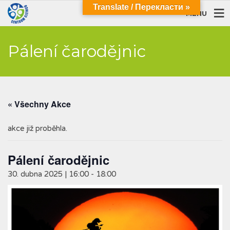
Translate / Перекласти »
MENU
Pálení čarodějnic
« Všechny Akce
akce již proběhla.
Pálení čarodějnic
30. dubna 2025 | 16:00
-
18:00