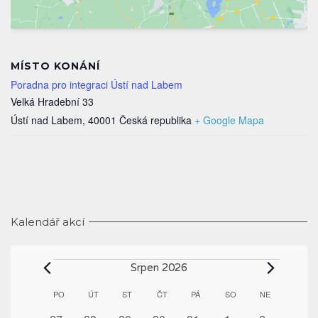
MÍSTO KONÁNÍ
Poradna pro integraci Ústí nad Labem
Velká Hradební 33
Ústí nad Labem
,
40001
Česká republika
+ Google Mapa
Kalendář akcí
Akce
Srpen 2026
Kalendář
PO
PONDĚLÍ
ÚT
ÚTERÝ
ST
STŘEDA
ČT
ČTVRTEK
PÁ
PÁTEK
SO
SOBOTA
NE
NEDĚLE
z