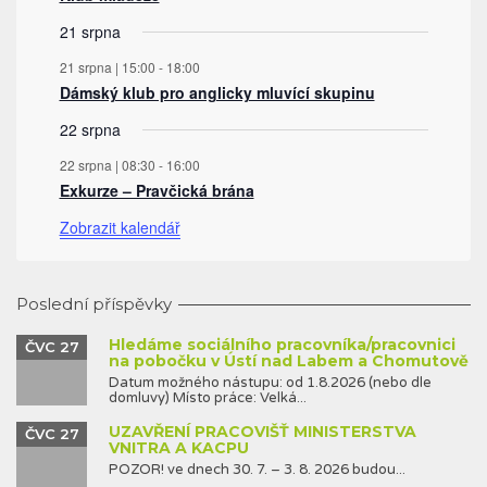
21 srpna
21 srpna | 15:00
-
18:00
Dámský klub pro anglicky mluvící skupinu
22 srpna
22 srpna | 08:30
-
16:00
Exkurze – Pravčická brána
Zobrazit kalendář
Poslední příspěvky
Hledáme sociálního pracovníka/pracovnici
ČVC 27
na pobočku v Ústí nad Labem a Chomutově
Datum možného nástupu: od 1.8.2026 (nebo dle
domluvy) Místo práce: Velká...
UZAVŘENÍ PRACOVIŠŤ MINISTERSTVA
ČVC 27
VNITRA A KACPU
POZOR! ve dnech 30. 7. – 3. 8. 2026 budou...