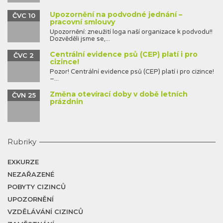
Upozornění na podvodné jednání –
ČVC 10
pracovní smlouvy
Upozornění: zneužití loga naší organizace k podvodu!!
Dozvěděli jsme se,...
Centrální evidence psů (CEP) platí i pro
ČVC 2
cizince!
Pozor! Centrální evidence psů (CEP) platí i pro cizince!
–...
Změna otevírací doby v době letních
ČVN 25
prázdnin
Rubriky
EXKURZE
NEZAŘAZENÉ
POBYTY CIZINCŮ
UPOZORNĚNÍ
VZDĚLÁVÁNÍ CIZINCŮ