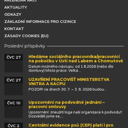
KALENDÁŘ AKCÍ
AKTUALITY
ODKAZY
ZÁKLADNÍ INFORMACE PRO CIZINCE
KONTAKT
ZÁSADY COOKIES (EU)
Poslední příspěvky
Hledáme sociálního pracovníka/pracovnici
ČVC 27
na pobočku v Ústí nad Labem a Chomutově
Datum možného nástupu: od 1.8.2026 (nebo dle
domluvy) Místo práce: Velká...
UZAVŘENÍ PRACOVIŠŤ MINISTERSTVA
ČVC 27
VNITRA A KACPU
POZOR! ve dnech 30. 7. – 3. 8. 2026 budou...
Upozornění na podvodné jednání –
ČVC 10
pracovní smlouvy
Upozornění: zneužití loga naší organizace k podvodu!!
Dozvěděli jsme se,...
Centrální evidence psů (CEP) platí i pro
ČVC 2