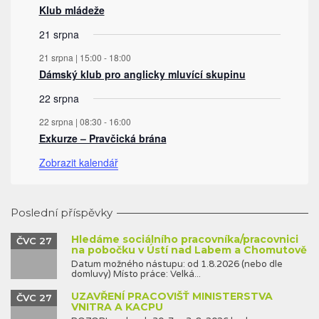
Klub mládeže
21 srpna
21 srpna | 15:00
-
18:00
Dámský klub pro anglicky mluvící skupinu
22 srpna
22 srpna | 08:30
-
16:00
Exkurze – Pravčická brána
Zobrazit kalendář
Poslední příspěvky
Hledáme sociálního pracovníka/pracovnici
ČVC 27
na pobočku v Ústí nad Labem a Chomutově
Datum možného nástupu: od 1.8.2026 (nebo dle
domluvy) Místo práce: Velká...
UZAVŘENÍ PRACOVIŠŤ MINISTERSTVA
ČVC 27
VNITRA A KACPU