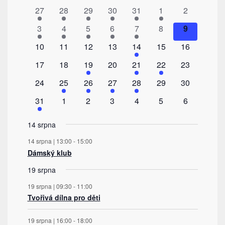
z
1
1
1
1
1
1
0
27
28
29
30
31
1
2
Akce
akce
akce
akce
akce
akce
akce
akce
1
1
1
1
1
0
0
3
4
5
6
7
8
9
akce
akce
akce
akce
akce
akce
akce
0
0
0
0
1
0
0
10
11
12
13
14
15
16
akce
akce
akce
akce
akce
akce
akce
0
0
2
0
1
1
0
17
18
19
20
21
22
23
akce
akce
akce
akce
akce
akce
akce
0
1
1
1
1
0
0
24
25
26
27
28
29
30
akce
akce
akce
akce
akce
akce
akce
1
0
0
0
0
0
0
31
1
2
3
4
5
6
akce
akce
akce
akce
akce
akce
akce
14 srpna
14 srpna | 13:00
-
15:00
Dámský klub
19 srpna
19 srpna | 09:30
-
11:00
Tvořivá dílna pro děti
19 srpna | 16:00
-
18:00