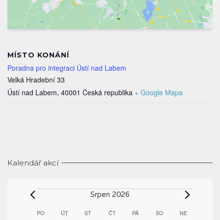
MÍSTO KONÁNÍ
Poradna pro integraci Ústí nad Labem
Velká Hradební 33
Ústí nad Labem
,
40001
Česká republika
+ Google Mapa
Kalendář akcí
Akce
Srpen 2026
Kalendář
PO
PONDĚLÍ
ÚT
ÚTERÝ
ST
STŘEDA
ČT
ČTVRTEK
PÁ
PÁTEK
SO
SOBOTA
NE
NEDĚLE