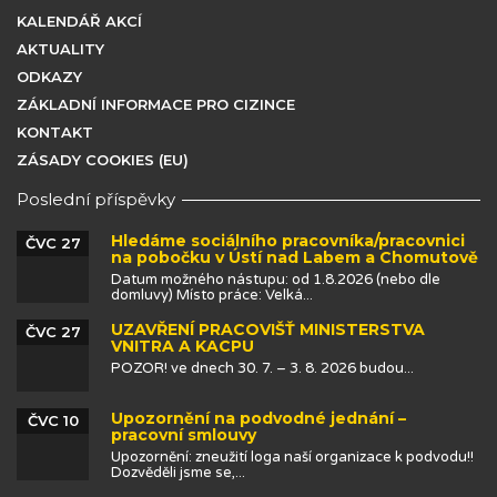
KALENDÁŘ AKCÍ
AKTUALITY
ODKAZY
ZÁKLADNÍ INFORMACE PRO CIZINCE
KONTAKT
ZÁSADY COOKIES (EU)
Poslední příspěvky
Hledáme sociálního pracovníka/pracovnici
ČVC 27
na pobočku v Ústí nad Labem a Chomutově
Datum možného nástupu: od 1.8.2026 (nebo dle
domluvy) Místo práce: Velká...
UZAVŘENÍ PRACOVIŠŤ MINISTERSTVA
ČVC 27
VNITRA A KACPU
POZOR! ve dnech 30. 7. – 3. 8. 2026 budou...
Upozornění na podvodné jednání –
ČVC 10
pracovní smlouvy
Upozornění: zneužití loga naší organizace k podvodu!!
Dozvěděli jsme se,...