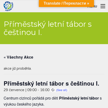
Translate / Перекласти »
MENU
Příměstský letní tábor s
češtinou I.
« Všechny Akce
akce již proběhla.
Příměstský letní tábor s češtinou I.
29 července | 09:00
-
16:00
Centrum cizinců pořádá pro děti
Příměstský letní tábor
s
výukou českého jazyka.