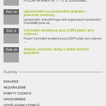
POZOR! ve dnech 30. 7. – 3. 8. 2026 budou...
Upozornění na podvodné jednání –
ČVC 10
pracovní smlouvy
Upozornění: zneužití loga naší organizace k podvodu!!
Dozvěděli jsme se,...
Centrální evidence psů (CEP) platí i pro
ČVC 2
cizince!
Pozor! Centrální evidence psů (CEP) platí i pro cizince!
–...
Změna otevírací doby v době letních
ČVN 25
prázdnin
Rubriky
EXKURZE
NEZAŘAZENÉ
POBYTY CIZINCŮ
UPOZORNĚNÍ
VZDĚLÁVÁNÍ CIZINCŮ