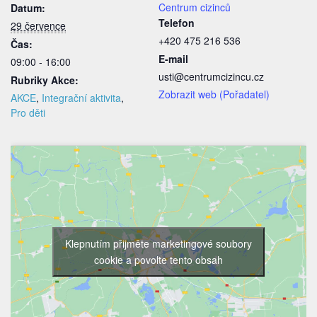
Centrum cizinců
Datum:
Telefon
29 července
+420 475 216 536
Čas:
E-mail
09:00 - 16:00
usti@centrumcizincu.cz
Rubriky Akce:
Zobrazit web (Pořadatel)
AKCE
,
Integrační aktivita
,
Pro děti
Klepnutím přijměte marketingové soubory
cookie a povolte tento obsah