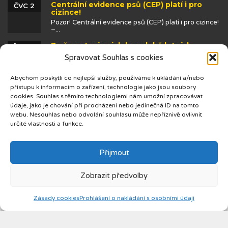
Centrální evidence psů (CEP) platí i pro
ČVC 2
cizince!
Pozor! Centrální evidence psů (CEP) platí i pro cizince!
–...
Změna otevírací doby v době letních
ČVN 25
prázdnin
Spravovat Souhlas s cookies
Abychom poskytli co nejlepší služby, používáme k ukládání a/nebo
přístupu k informacím o zařízení, technologie jako jsou soubory
cookies. Souhlas s těmito technologiemi nám umožní zpracovávat
údaje, jako je chování při procházení nebo jedinečná ID na tomto
webu. Nesouhlas nebo odvolání souhlasu může nepříznivě ovlivnit
určité vlastnosti a funkce.
© 2019 Centrum cizinců
Přijmout
Zobrazit předvolby
Zásady cookies
Prohlášení o nakládání s osobními údaji