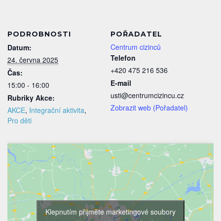
PODROBNOSTI
POŘADATEL
Centrum cizinců
Datum:
Telefon
24. června 2025
+420 475 216 536
Čas:
E-mail
15:00 - 16:00
usti@centrumcizincu.cz
Rubriky Akce:
Zobrazit web (Pořadatel)
AKCE
,
Integrační aktivita
,
Pro děti
Klepnutím přijměte marketingové soubory