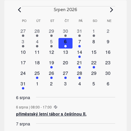
Akce
Srpen 2026
Kalendář
PO
PONDĚLÍ
ÚT
ÚTERÝ
ST
STŘEDA
ČT
ČTVRTEK
PÁ
PÁTEK
SO
SOBOTA
NE
NEDĚLE
z
1
1
1
1
1
1
0
27
28
29
30
31
1
2
Akce
akce
akce
akce
akce
akce
akce
akce
1
1
1
1
1
0
0
3
4
5
6
7
8
9
akce
akce
akce
akce
akce
akce
akce
0
0
0
0
1
0
0
10
11
12
13
14
15
16
akce
akce
akce
akce
akce
akce
akce
0
0
2
0
1
1
0
17
18
19
20
21
22
23
akce
akce
akce
akce
akce
akce
akce
0
1
1
1
1
0
0
24
25
26
27
28
29
30
akce
akce
akce
akce
akce
akce
akce
1
0
0
0
0
0
0
31
1
2
3
4
5
6
akce
akce
akce
akce
akce
akce
akce
6 srpna
Recurring
6 srpna | 08:00
-
17:00
příměstský letní tábor s češtinou II.
7 srpna