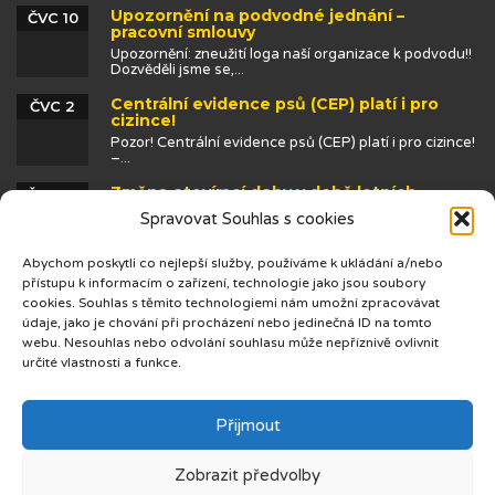
Upozornění na podvodné jednání –
ČVC 10
pracovní smlouvy
Upozornění: zneužití loga naší organizace k podvodu!!
Dozvěděli jsme se,...
Centrální evidence psů (CEP) platí i pro
ČVC 2
cizince!
Pozor! Centrální evidence psů (CEP) platí i pro cizince!
–...
Změna otevírací doby v době letních
ČVN 25
prázdnin
Spravovat Souhlas s cookies
Abychom poskytli co nejlepší služby, používáme k ukládání a/nebo
přístupu k informacím o zařízení, technologie jako jsou soubory
cookies. Souhlas s těmito technologiemi nám umožní zpracovávat
údaje, jako je chování při procházení nebo jedinečná ID na tomto
webu. Nesouhlas nebo odvolání souhlasu může nepříznivě ovlivnit
určité vlastnosti a funkce.
© 2019 Centrum cizinců
Přijmout
Zobrazit předvolby