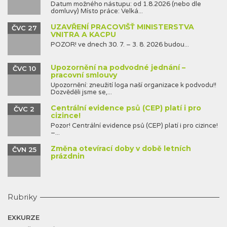
Datum možného nástupu: od 1.8.2026 (nebo dle
domluvy) Místo práce: Velká...
UZAVŘENÍ PRACOVIŠŤ MINISTERSTVA
ČVC 27
VNITRA A KACPU
POZOR! ve dnech 30. 7. – 3. 8. 2026 budou...
Upozornění na podvodné jednání –
ČVC 10
pracovní smlouvy
Upozornění: zneužití loga naší organizace k podvodu!!
Dozvěděli jsme se,...
Centrální evidence psů (CEP) platí i pro
ČVC 2
cizince!
Pozor! Centrální evidence psů (CEP) platí i pro cizince!
–...
Změna otevírací doby v době letních
ČVN 25
prázdnin
Rubriky
EXKURZE