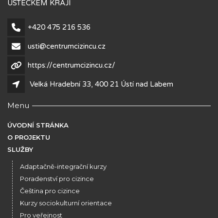
ÚSTECKÉM KRAJI
+420 475 216 536
usti@centrumcizincu.cz
https://centrumcizincu.cz/
Velká Hradební 33, 400 21 Ústí nad Labem
Menu
ÚVODNÍ STRÁNKA
O PROJEKTU
SLUŽBY
Adaptačně-integrační kurzy
Poradenství pro cizince
Čeština pro cizince
Kurzy sociokulturní orientace
Pro veřejnost