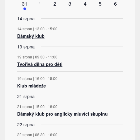
1
0
0
0
0
0
0
31
1
2
3
4
5
6
akce
akce
akce
akce
akce
akce
akce
14 srpna
14 srpna | 13:00
-
15:00
Dámský klub
19 srpna
19 srpna | 09:30
-
11:00
Tvořivá dílna pro děti
19 srpna | 16:00
-
18:00
Klub mládeže
21 srpna
21 srpna | 15:00
-
18:00
Dámský klub pro anglicky mluvící skupinu
22 srpna
22 srpna | 08:30
-
16:00