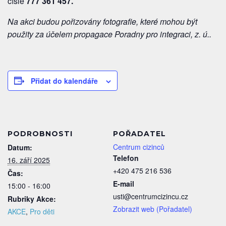
čísle
777 361 457
.
Na akci budou pořizovány fotografie, které mohou být
použity za účelem propagace Poradny pro integraci, z. ú..
Přidat do kalendáře
PODROBNOSTI
POŘADATEL
Centrum cizinců
Datum:
Telefon
16. září 2025
+420 475 216 536
Čas:
E-mail
15:00 - 16:00
usti@centrumcizincu.cz
Rubriky Akce:
Zobrazit web (Pořadatel)
AKCE
,
Pro děti