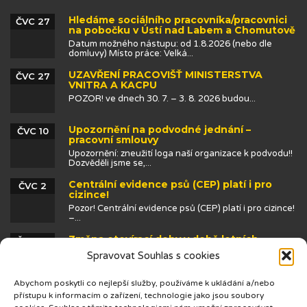
Hledáme sociálního pracovníka/pracovnici
ČVC 27
na pobočku v Ústí nad Labem a Chomutově
Datum možného nástupu: od 1.8.2026 (nebo dle
domluvy) Místo práce: Velká...
UZAVŘENÍ PRACOVIŠŤ MINISTERSTVA
ČVC 27
VNITRA A KACPU
POZOR! ve dnech 30. 7. – 3. 8. 2026 budou...
Upozornění na podvodné jednání –
ČVC 10
pracovní smlouvy
Upozornění: zneužití loga naší organizace k podvodu!!
Dozvěděli jsme se,...
Centrální evidence psů (CEP) platí i pro
ČVC 2
cizince!
Pozor! Centrální evidence psů (CEP) platí i pro cizince!
–...
Změna otevírací doby v době letních
ČVN 25
prázdnin
Spravovat Souhlas s cookies
Abychom poskytli co nejlepší služby, používáme k ukládání a/nebo
přístupu k informacím o zařízení, technologie jako jsou soubory