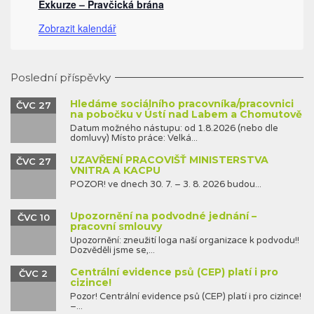
Exkurze – Pravčická brána
Zobrazit kalendář
Poslední příspěvky
Hledáme sociálního pracovníka/pracovnici
ČVC 27
na pobočku v Ústí nad Labem a Chomutově
Datum možného nástupu: od 1.8.2026 (nebo dle
domluvy) Místo práce: Velká...
UZAVŘENÍ PRACOVIŠŤ MINISTERSTVA
ČVC 27
VNITRA A KACPU
POZOR! ve dnech 30. 7. – 3. 8. 2026 budou...
Upozornění na podvodné jednání –
ČVC 10
pracovní smlouvy
Upozornění: zneužití loga naší organizace k podvodu!!
Dozvěděli jsme se,...
Centrální evidence psů (CEP) platí i pro
ČVC 2
cizince!
Pozor! Centrální evidence psů (CEP) platí i pro cizince!
–...