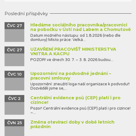
Poslední příspěvky
Hledáme sociálního pracovníka/pracovnici
ČVC 27
na pobočku v Ústí nad Labem a Chomutově
Datum možného nástupu: od 1.8.2026 (nebo dle
domluvy) Místo práce: Velká...
UZAVŘENÍ PRACOVIŠŤ MINISTERSTVA
ČVC 27
VNITRA A KACPU
POZOR! ve dnech 30. 7. – 3. 8. 2026 budou...
Upozornění na podvodné jednání –
ČVC 10
pracovní smlouvy
Upozornění: zneužití loga naší organizace k podvodu!!
Dozvěděli jsme se,...
Centrální evidence psů (CEP) platí i pro
ČVC 2
cizince!
Pozor! Centrální evidence psů (CEP) platí i pro cizince!
–...
Změna otevírací doby v době letních
ČVN 25
prázdnin