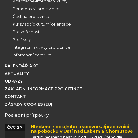
Adaptačně-integrační kurzy
Poradenství pro cizince
Čeština pro cizince
Kurzy sociokulturní orientace
Pro veřejnost
Pro školy
Integrační aktivity pro cizince
Informační centrum
KALENDÁŘ AKCÍ
AKTUALITY
ODKAZY
ZÁKLADNÍ INFORMACE PRO CIZINCE
KONTAKT
ZÁSADY COOKIES (EU)
Poslední příspěvky
Hledáme sociálního pracovníka/pracovnici
ČVC 27
na pobočku v Ústí nad Labem a Chomutově
Datum možného nástupu: od 1.8.2026 (nebo dle