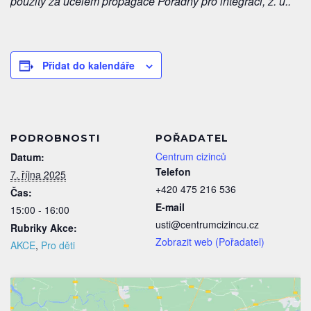
použity za účelem propagace Poradny pro integraci, z. ú..
Přidat do kalendáře
PODROBNOSTI
POŘADATEL
Centrum cizinců
Datum:
Telefon
7. října 2025
+420 475 216 536
Čas:
E-mail
15:00 - 16:00
usti@centrumcizincu.cz
Rubriky Akce:
Zobrazit web (Pořadatel)
AKCE
,
Pro děti