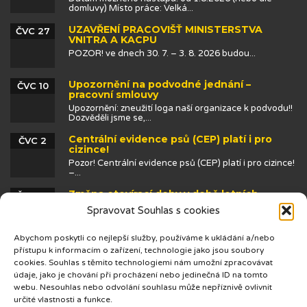
domluvy) Místo práce: Velká...
UZAVŘENÍ PRACOVIŠŤ MINISTERSTVA
ČVC 27
VNITRA A KACPU
POZOR! ve dnech 30. 7. – 3. 8. 2026 budou...
Upozornění na podvodné jednání –
ČVC 10
pracovní smlouvy
Upozornění: zneužití loga naší organizace k podvodu!!
Dozvěděli jsme se,...
Centrální evidence psů (CEP) platí i pro
ČVC 2
cizince!
Pozor! Centrální evidence psů (CEP) platí i pro cizince!
–...
Změna otevírací doby v době letních
ČVN 25
prázdnin
Spravovat Souhlas s cookies
Abychom poskytli co nejlepší služby, používáme k ukládání a/nebo
přístupu k informacím o zařízení, technologie jako jsou soubory
cookies. Souhlas s těmito technologiemi nám umožní zpracovávat
údaje, jako je chování při procházení nebo jedinečná ID na tomto
webu. Nesouhlas nebo odvolání souhlasu může nepříznivě ovlivnit
určité vlastnosti a funkce.