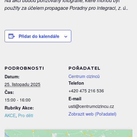
Na akci budou pořizovány fotografie, které mohou být
použity za účelem propagace Poradny pro integraci, z. ú..
Přidat do kalendáře
PODROBNOSTI
POŘADATEL
Centrum cizinců
Datum:
Telefon
25. listopadu 2025
+420 475 216 536
Čas:
E-mail
15:00 - 16:00
usti@centrumcizincu.cz
Rubriky Akce:
Zobrazit web (Pořadatel)
AKCE
,
Pro děti