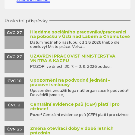
Poslední příspěvky
Hledáme sociálního pracovníka/pracovnici
ČVC 27
na pobočku v Ústí nad Labem a Chomutově
Datum možného nástupu: od 1.8.2026 (nebo dle
domluvy) Místo práce: Velká...
UZAVŘENÍ PRACOVIŠŤ MINISTERSTVA
ČVC 27
VNITRA A KACPU
POZOR! ve dnech 30. 7. – 3. 8. 2026 budou...
Upozornění na podvodné jednání –
ČVC 10
pracovní smlouvy
Upozornění: zneužití loga naší organizace k podvodu!!
Dozvěděli jsme se,...
Centrální evidence psů (CEP) platí i pro
ČVC 2
cizince!
Pozor! Centrální evidence psů (CEP) platí i pro cizince!
–...
Změna otevírací doby v době letních
ČVN 25
prázdnin