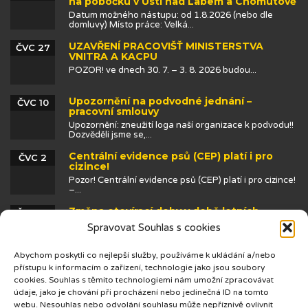
na pobočku v Ústí nad Labem a Chomutově
Datum možného nástupu: od 1.8.2026 (nebo dle
domluvy) Místo práce: Velká...
UZAVŘENÍ PRACOVIŠŤ MINISTERSTVA
ČVC 27
VNITRA A KACPU
POZOR! ve dnech 30. 7. – 3. 8. 2026 budou...
Upozornění na podvodné jednání –
ČVC 10
pracovní smlouvy
Upozornění: zneužití loga naší organizace k podvodu!!
Dozvěděli jsme se,...
Centrální evidence psů (CEP) platí i pro
ČVC 2
cizince!
Pozor! Centrální evidence psů (CEP) platí i pro cizince!
–...
Změna otevírací doby v době letních
ČVN 25
prázdnin
Spravovat Souhlas s cookies
Abychom poskytli co nejlepší služby, používáme k ukládání a/nebo
přístupu k informacím o zařízení, technologie jako jsou soubory
cookies. Souhlas s těmito technologiemi nám umožní zpracovávat
údaje, jako je chování při procházení nebo jedinečná ID na tomto
webu. Nesouhlas nebo odvolání souhlasu může nepříznivě ovlivnit