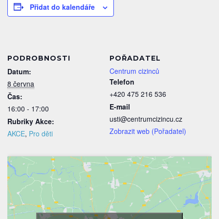
Přidat do kalendáře
PODROBNOSTI
POŘADATEL
Centrum cizinců
Datum:
Telefon
8 června
+420 475 216 536
Čas:
E-mail
16:00 - 17:00
usti@centrumcizincu.cz
Rubriky Akce:
Zobrazit web (Pořadatel)
AKCE
,
Pro děti