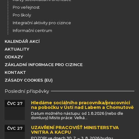
Pro veřejnost
Pro školy
Integrační aktivity pro cizince
Informační centrum
KALENDÁŘ AKCÍ
AKTUALITY
ODKAZY
ZÁKLADNÍ INFORMACE PRO CIZINCE
KONTAKT
ZÁSADY COOKIES (EU)
Poslední příspěvky
Hledáme sociálního pracovníka/pracovnici
ČVC 27
na pobočku v Ústí nad Labem a Chomutově
Datum možného nástupu: od 1.8.2026 (nebo dle
domluvy) Místo práce: Velká...
UZAVŘENÍ PRACOVIŠŤ MINISTERSTVA
ČVC 27
VNITRA A KACPU
POZOR! ve dnech 30. 7. – 3. 8. 2026 budou...