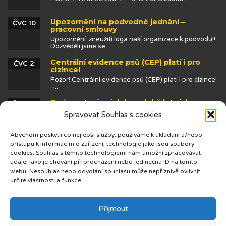
Upozornění na podvodné jednání –
ČVC 10
pracovní smlouvy
Upozornění: zneužití loga naší organizace k podvodu!!
Dozvěděli jsme se,...
Centrální evidence psů (CEP) platí i pro
ČVC 2
cizince!
Pozor! Centrální evidence psů (CEP) platí i pro cizince!
–...
Změna otevírací doby v době letních
ČVN 25
prázdnin
Spravovat Souhlas s cookies
Abychom poskytli co nejlepší služby, používáme k ukládání a/nebo
přístupu k informacím o zařízení, technologie jako jsou soubory
cookies. Souhlas s těmito technologiemi nám umožní zpracovávat
údaje, jako je chování při procházení nebo jedinečná ID na tomto
webu. Nesouhlas nebo odvolání souhlasu může nepříznivě ovlivnit
určité vlastnosti a funkce.
© 2019 Centrum cizinců
Přijmout