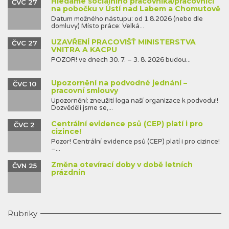
Hledáme sociálního pracovníka/pracovnici
ČVC 27
na pobočku v Ústí nad Labem a Chomutově
Datum možného nástupu: od 1.8.2026 (nebo dle
domluvy) Místo práce: Velká...
UZAVŘENÍ PRACOVIŠŤ MINISTERSTVA
ČVC 27
VNITRA A KACPU
POZOR! ve dnech 30. 7. – 3. 8. 2026 budou...
Upozornění na podvodné jednání –
ČVC 10
pracovní smlouvy
Upozornění: zneužití loga naší organizace k podvodu!!
Dozvěděli jsme se,...
Centrální evidence psů (CEP) platí i pro
ČVC 2
cizince!
Pozor! Centrální evidence psů (CEP) platí i pro cizince!
–...
Změna otevírací doby v době letních
ČVN 25
prázdnin
Rubriky