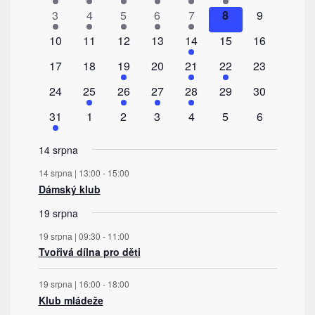
Akce
akce
akce
akce
akce
akce
akce
akce
1
1
1
1
1
0
0
3
4
5
6
7
8
9
akce
akce
akce
akce
akce
akce
akce
0
0
0
0
1
0
0
10
11
12
13
14
15
16
akce
akce
akce
akce
akce
akce
akce
0
0
2
0
1
1
0
17
18
19
20
21
22
23
akce
akce
akce
akce
akce
akce
akce
0
1
1
1
1
0
0
24
25
26
27
28
29
30
akce
akce
akce
akce
akce
akce
akce
1
0
0
0
0
0
0
31
1
2
3
4
5
6
akce
akce
akce
akce
akce
akce
akce
14 srpna
14 srpna | 13:00
-
15:00
Dámský klub
19 srpna
19 srpna | 09:30
-
11:00
Tvořivá dílna pro děti
19 srpna | 16:00
-
18:00
Klub mládeže