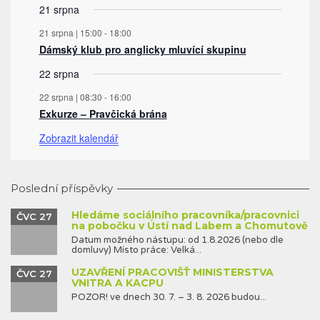
21 srpna
21 srpna | 15:00
-
18:00
Dámský klub pro anglicky mluvící skupinu
22 srpna
22 srpna | 08:30
-
16:00
Exkurze – Pravčická brána
Zobrazit kalendář
Poslední příspěvky
Hledáme sociálního pracovníka/pracovnici
ČVC 27
na pobočku v Ústí nad Labem a Chomutově
Datum možného nástupu: od 1.8.2026 (nebo dle
domluvy) Místo práce: Velká...
UZAVŘENÍ PRACOVIŠŤ MINISTERSTVA
ČVC 27
VNITRA A KACPU
POZOR! ve dnech 30. 7. – 3. 8. 2026 budou...