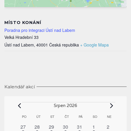
MÍSTO KONÁNÍ
Poradna pro integraci Ústí nad Labem
Velká Hradební 33
Ústí nad Labem
,
40001
Česká republika
+ Google Mapa
Kalendář akcí
Akce
Srpen 2026
Kalendář
PO
PONDĚLÍ
ÚT
ÚTERÝ
ST
STŘEDA
ČT
ČTVRTEK
PÁ
PÁTEK
SO
SOBOTA
NE
NEDĚLE
z
1
1
1
1
1
1
0
27
28
29
30
31
1
2