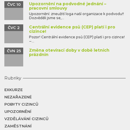
Upozornění na podvodné jednání –
ČVC 10
pracovní smlouvy
Upozornění: zneužití loga naší organizace k podvodu!!
Dozvěděli jsme se,...
Centrální evidence psů (CEP) platí i pro
ČVC 2
cizince!
Pozor! Centrální evidence psů (CEP) platí i pro cizince!
–...
Změna otevírací doby v době letních
ČVN 25
prázdnin
Rubriky
EXKURZE
NEZAŘAZENÉ
POBYTY CIZINCŮ
UPOZORNĚNÍ
VZDĚLÁVÁNÍ CIZINCŮ
ZAMĚSTNÁNÍ