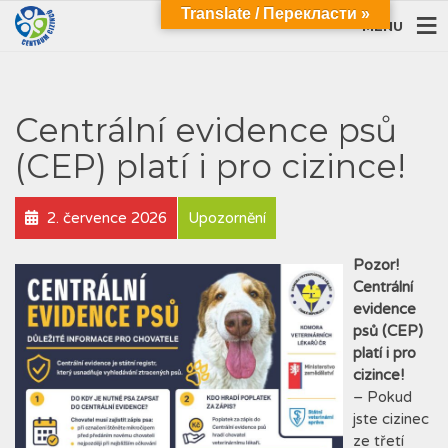
Translate / Перекласти »
MENU
Centrální evidence psů
(CEP) platí i pro cizince!
2. července 2026
Upozornění
Pozor!
Centrální
evidence
psů (CEP)
platí i pro
cizince!
– Pokud
jste cizinec
ze třetí