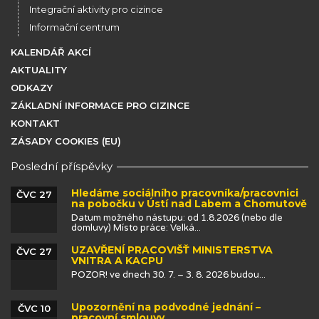
Integrační aktivity pro cizince
Informační centrum
KALENDÁŘ AKCÍ
AKTUALITY
ODKAZY
ZÁKLADNÍ INFORMACE PRO CIZINCE
KONTAKT
ZÁSADY COOKIES (EU)
Poslední příspěvky
Hledáme sociálního pracovníka/pracovnici
ČVC 27
na pobočku v Ústí nad Labem a Chomutově
Datum možného nástupu: od 1.8.2026 (nebo dle
domluvy) Místo práce: Velká...
UZAVŘENÍ PRACOVIŠŤ MINISTERSTVA
ČVC 27
VNITRA A KACPU
POZOR! ve dnech 30. 7. – 3. 8. 2026 budou...
Upozornění na podvodné jednání –
ČVC 10
pracovní smlouvy