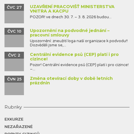
UZAVŘENÍ PRACOVIŠŤ MINISTERSTVA
ČVC 27
VNITRA A KACPU
POZOR! ve dnech 30. 7. – 3. 8. 2026 budou...
Upozornění na podvodné jednání –
ČVC 10
pracovní smlouvy
Upozornění: zneužití loga naší organizace k podvodu!!
Dozvěděli jsme se,...
Centrální evidence psů (CEP) platí i pro
ČVC 2
cizince!
Pozor! Centrální evidence psů (CEP) platí i pro cizince!
–...
Změna otevírací doby v době letních
ČVN 25
prázdnin
Rubriky
EXKURZE
NEZAŘAZENÉ