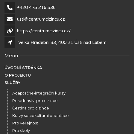
+420 475 216 536
usti@centrumcizincu.cz
https://centrumcizincu.cz/
Velká Hradební 33, 400 21 Ústí nad Labem
Menu
ÚVODNÍ STRÁNKA
O PROJEKTU
SLUŽBY
Adaptačně-integrační kurzy
Poradenství pro cizince
Čeština pro cizince
Kurzy sociokulturní orientace
Pro veřejnost
Pro školy