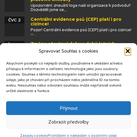
Upozornění: zneužití loga naší organizace k podvodu!!
Dozvěděli jsme se,...
Centrální evidence psů (CEP) platí i pro
ČVC 2
cizince!
Pozor! Centrální evidence psů (CEP) platí i pro cizince!
–...
Změna otevírací doby v době letních
ČVN 25
prázdnin
Spravovat Souhlas s cookies
Abychom poskytli co nejlepší služby, používáme k ukládání a/nebo
přístupu k informacím o zařízení, technologie jako jsou soubory
cookies. Souhlas s těmito technologiemi nám umožní zpracovávat
údaje, jako je chování při procházení nebo jedinečná ID na tomto
webu. Nesouhlas nebo odvolání souhlasu může nepříznivě ovlivnit
určité vlastnosti a funkce.
© 2019 Centrum cizinců
Přijmout
Zobrazit předvolby
Zásady cookies
Prohlášení o nakládání s osobními údaji