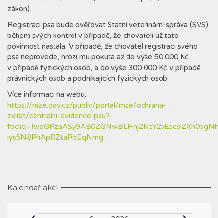
zákon).
Registraci psa bude ověřovat Státní veterinární správa (SVS)
během svých kontrol v případě, že chovateli už tato
povinnost nastala. V případě, že chovatel registraci svého
psa neprovede, hrozí mu pokuta až do výše 50 000 Kč
v případě fyzických osob, a do výše 300 000 Kč v případě
právnických osob a podnikajících fyzických osob.
Více informací na webu:
https://mze.gov.cz/public/portal/mze/ochrana-
zvirat/centralni-evidence-psu?
fbclid=IwdGRzaASy9AB0ZGNwBLHnj2NsY2sEscslZXh0b
iys5N8PhApRZtaRbEqNmg
Kalendář akcí