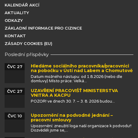
KALENDÁŘ AKCÍ
AKTUALITY
ODKAZY
ZÁKLADNÍ INFORMACE PRO CIZINCE
KONTAKT
ZÁSADY COOKIES (EU)
Poslední příspěvky
Hledáme sociálního pracovníka/pracovnici
ČVC 27
na pobočku v Ústí nad Labem a Chomutově
Datum možného nástupu: od 1.8.2026 (nebo dle
domluvy) Místo práce: Velká...
UZAVŘENÍ PRACOVIŠŤ MINISTERSTVA
ČVC 27
VNITRA A KACPU
POZOR! ve dnech 30. 7. – 3. 8. 2026 budou...
Upozornění na podvodné jednání –
ČVC 10
pracovní smlouvy
Upozornění: zneužití loga naší organizace k podvodu!!
Dozvěděli jsme se,...