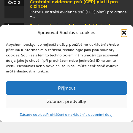
Centrální evidence psů (CEP) platí i pro
ČVC 2
cizince!
Pozor! Centrální evidence psů (CEP) platí i pro cizince!
–...
Změna otevírací doby v době letních
ČVN 25
prázdnin
Spravovat Souhlas s cookies
Abychom poskytli co nejlepší služby, používáme k ukládání a/nebo
přístupu k informacím o zařízení, technologie jako jsou soubory
cookies. Souhlas s těmito technologiemi nám umožní zpracovávat
údaje, jako je chování při procházení nebo jedinečná ID na tomto
webu. Nesouhlas nebo odvolání souhlasu může nepříznivě ovlivnit
určité vlastnosti a funkce.
© 2019 Centrum cizinců
Přijmout
Zobrazit předvolby
Zásady cookies
Prohlášení o nakládání s osobními údaji