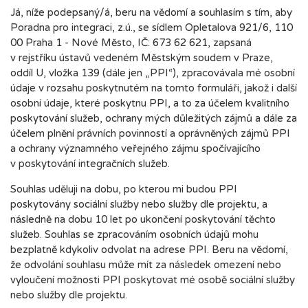
Já, níže podepsaný/á, beru na vědomí a souhlasím s tím, aby
Poradna pro integraci, z.ú., se sídlem Opletalova 921/6, 110
00 Praha 1 - Nové Město, IČ: 673 62 621, zapsaná
v rejstříku ústavů vedeném Městským soudem v Praze,
oddíl U, vložka 139 (dále jen „PPI“), zpracovávala mé osobní
údaje v rozsahu poskytnutém na tomto formuláři, jakož i další
osobní údaje, které poskytnu PPI, a to za účelem kvalitního
poskytování služeb, ochrany mých důležitých zájmů a dále za
účelem plnění právních povinností a oprávněných zájmů PPI
a ochrany významného veřejného zájmu spočívajícího
v poskytování integračních služeb.
Souhlas uděluji na dobu, po kterou mi budou PPI
poskytovány sociální služby nebo služby dle projektu, a
následně na dobu 10 let po ukončení poskytování těchto
služeb. Souhlas se zpracováním osobních údajů mohu
bezplatně kdykoliv odvolat na adrese PPI. Beru na vědomí,
že odvolání souhlasu může mít za následek omezení nebo
vyloučení možnosti PPI poskytovat mé osobě sociální služby
nebo služby dle projektu.