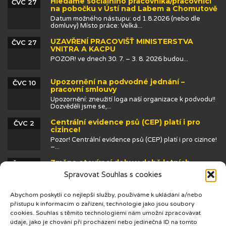
Hledáme sociálního pracovníka/pracovnici
ČVC 27
na pobočku v Ústí nad Labem a Chomutově
Datum možného nástupu: od 1.8.2026 (nebo dle
domluvy) Místo práce: Velká...
UZAVŘENÍ PRACOVIŠŤ MINISTERSTVA
ČVC 27
VNITRA A KACPU
POZOR! ve dnech 30. 7. – 3. 8. 2026 budou...
Upozornění na podvodné jednání –
ČVC 10
pracovní smlouvy
Upozornění: zneužití loga naší organizace k podvodu!!
Dozvěděli jsme se,...
Centrální evidence psů (CEP) platí i pro
ČVC 2
cizince!
Pozor! Centrální evidence psů (CEP) platí i pro cizince!
–...
Změna otevírací doby v době letních
ČVN 25
prázdnin
Spravovat Souhlas s cookies
Abychom poskytli co nejlepší služby, používáme k ukládání a/nebo
přístupu k informacím o zařízení, technologie jako jsou soubory
cookies. Souhlas s těmito technologiemi nám umožní zpracovávat
údaje, jako je chování při procházení nebo jedinečná ID na tomto