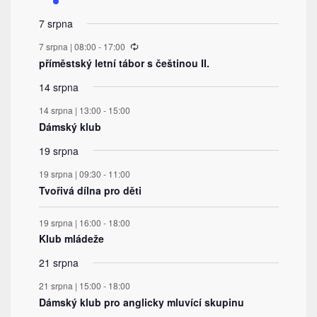
akce
akce
akce
akce
akce
akce
akce
7 srpna
Recurring
7 srpna | 08:00
-
17:00
příměstský letní tábor s češtinou II.
14 srpna
14 srpna | 13:00
-
15:00
Dámský klub
19 srpna
19 srpna | 09:30
-
11:00
Tvořivá dílna pro děti
19 srpna | 16:00
-
18:00
Klub mládeže
21 srpna
21 srpna | 15:00
-
18:00
Dámský klub pro anglicky mluvící skupinu