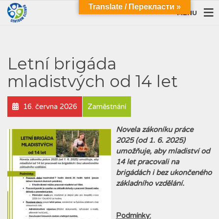
Translate / Перекласти »
MENU
Letní brigáda
mladistvých od 14 let
16. června 2026
Zaměstnání
Novela zákoníku práce
2025 (od 1. 6. 2025)
umožňuje, aby mladiství od
14 let pracovali na
brigádách i bez ukončeného
základního vzdělání.
Podmínky: