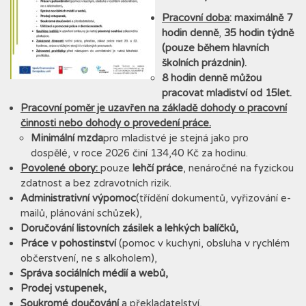
Pracovní doba
:
maximálně
7
hodin denně
,
35 hodin týdně
(pouze během
hlavních
školních prázdnin).
8 hodin denně můžou
pracovat mladiství od 15let.
Pracovní poměr je uzavřen na základě dohody o pracovní
činnosti nebo dohody o provedení práce.
Minimální mzda
pro mladistvé je stejná jako pro
dospělé, v roce 2026 činí 134,40 Kč za hodinu.
Povolené obory:
pouze
lehčí práce
, nenáročné na fyzickou
zdatnost a bez zdravotních rizik.
Administrativní výpomoc
(třídění dokumentů, vyřizování e-
mailů, plánování schůzek),
Doručování listovních zásilek a lehkých balíčků,
Práce v pohostinství
(pomoc v kuchyni, obsluha v rychlém
občerstvení, ne s alkoholem),
Správa sociálních médií a webů,
Prodej vstupenek,
Soukromé doučování
a překladatelství,