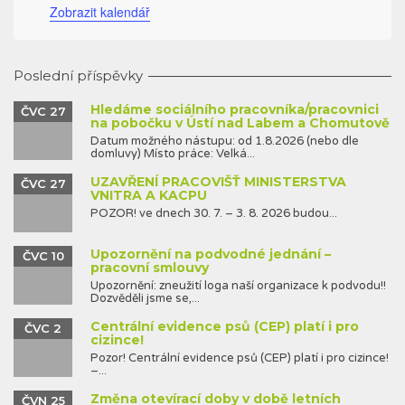
Zobrazit kalendář
Poslední příspěvky
Hledáme sociálního pracovníka/pracovnici
ČVC 27
na pobočku v Ústí nad Labem a Chomutově
Datum možného nástupu: od 1.8.2026 (nebo dle
domluvy) Místo práce: Velká...
UZAVŘENÍ PRACOVIŠŤ MINISTERSTVA
ČVC 27
VNITRA A KACPU
POZOR! ve dnech 30. 7. – 3. 8. 2026 budou...
Upozornění na podvodné jednání –
ČVC 10
pracovní smlouvy
Upozornění: zneužití loga naší organizace k podvodu!!
Dozvěděli jsme se,...
Centrální evidence psů (CEP) platí i pro
ČVC 2
cizince!
Pozor! Centrální evidence psů (CEP) platí i pro cizince!
–...
Změna otevírací doby v době letních
ČVN 25