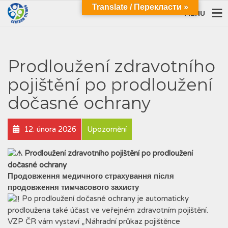
Translate / Перекласти »
MENU
Prodloužení zdravotního
pojištění po prodloužení
dočasné ochrany
12. února 2026
Upozornění
Prodloužení zdravotního pojištění po prodloužení
dočasné ochrany
Продовження медичного страхування після
продовження тимчасового захисту
Po prodloužení dočasné ochrany je automaticky
prodloužena také účast ve veřejném zdravotním pojištění.
VZP ČR vám vystaví „Náhradní průkaz pojištěnce