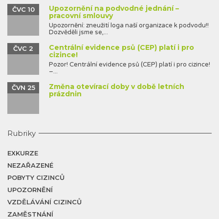
Upozornění na podvodné jednání –
ČVC 10
pracovní smlouvy
Upozornění: zneužití loga naší organizace k podvodu!!
Dozvěděli jsme se,...
Centrální evidence psů (CEP) platí i pro
ČVC 2
cizince!
Pozor! Centrální evidence psů (CEP) platí i pro cizince!
–...
Změna otevírací doby v době letních
ČVN 25
prázdnin
Rubriky
EXKURZE
NEZAŘAZENÉ
POBYTY CIZINCŮ
UPOZORNĚNÍ
VZDĚLÁVÁNÍ CIZINCŮ
ZAMĚSTNÁNÍ