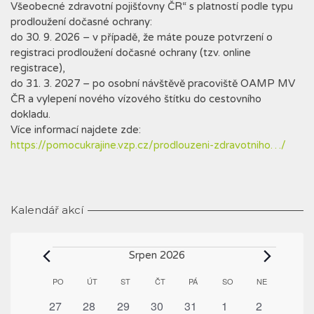
Všeobecné zdravotní pojišťovny ČR“ s platností podle typu
prodloužení dočasné ochrany:
do 30. 9. 2026 – v případě, že máte pouze potvrzení o
registraci prodloužení dočasné ochrany (tzv. online
registrace),
do 31. 3. 2027 – po osobní návštěvě pracoviště OAMP MV
ČR a vylepení nového vízového štítku do cestovního
dokladu.
Více informací najdete zde:
https://pomocukrajine.vzp.cz/prodlouzeni-zdravotniho…/
Kalendář akcí
Akce
Srpen 2026
Kalendář
PO
PONDĚLÍ
ÚT
ÚTERÝ
ST
STŘEDA
ČT
ČTVRTEK
PÁ
PÁTEK
SO
SOBOTA
NE
NEDĚLE
z
1
1
1
1
1
1
0
27
28
29
30
31
1
2