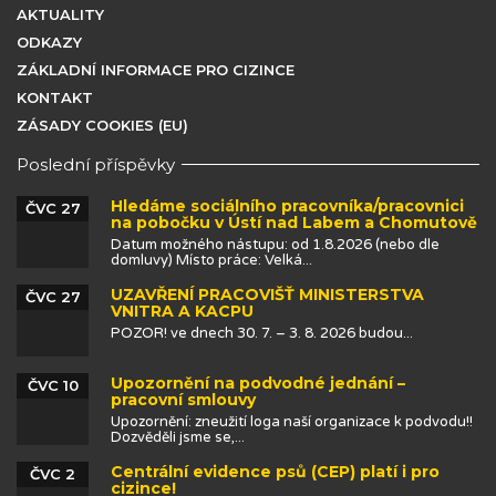
AKTUALITY
ODKAZY
ZÁKLADNÍ INFORMACE PRO CIZINCE
KONTAKT
ZÁSADY COOKIES (EU)
Poslední příspěvky
Hledáme sociálního pracovníka/pracovnici
ČVC 27
na pobočku v Ústí nad Labem a Chomutově
Datum možného nástupu: od 1.8.2026 (nebo dle
domluvy) Místo práce: Velká...
UZAVŘENÍ PRACOVIŠŤ MINISTERSTVA
ČVC 27
VNITRA A KACPU
POZOR! ve dnech 30. 7. – 3. 8. 2026 budou...
Upozornění na podvodné jednání –
ČVC 10
pracovní smlouvy
Upozornění: zneužití loga naší organizace k podvodu!!
Dozvěděli jsme se,...
Centrální evidence psů (CEP) platí i pro
ČVC 2
cizince!