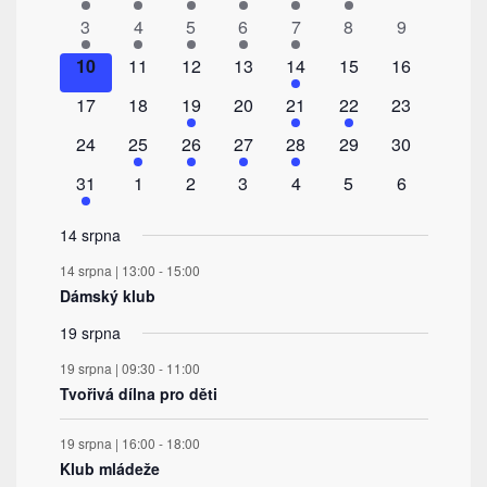
Akce
akce
akce
akce
akce
akce
akce
akce
1
1
1
1
1
0
0
3
4
5
6
7
8
9
akce
akce
akce
akce
akce
akce
akce
0
0
0
0
1
0
0
10
11
12
13
14
15
16
akce
akce
akce
akce
akce
akce
akce
0
0
2
0
1
1
0
17
18
19
20
21
22
23
akce
akce
akce
akce
akce
akce
akce
0
1
1
1
1
0
0
24
25
26
27
28
29
30
akce
akce
akce
akce
akce
akce
akce
1
0
0
0
0
0
0
31
1
2
3
4
5
6
akce
akce
akce
akce
akce
akce
akce
14 srpna
14 srpna | 13:00
-
15:00
Dámský klub
19 srpna
19 srpna | 09:30
-
11:00
Tvořivá dílna pro děti
19 srpna | 16:00
-
18:00
Klub mládeže