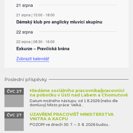
21 srpna
21 srpna | 15:00
-
18:00
Dámský klub pro anglicky mluvící skupinu
22 srpna
22 srpna | 08:30
-
16:00
Exkurze – Pravčická brána
Zobrazit kalendář
Poslední příspěvky
Hledáme sociálního pracovníka/pracovnici
ČVC 27
na pobočku v Ústí nad Labem a Chomutově
Datum možného nástupu: od 1.8.2026 (nebo dle
domluvy) Místo práce: Velká...
UZAVŘENÍ PRACOVIŠŤ MINISTERSTVA
ČVC 27
VNITRA A KACPU
POZOR! ve dnech 30. 7. – 3. 8. 2026 budou...