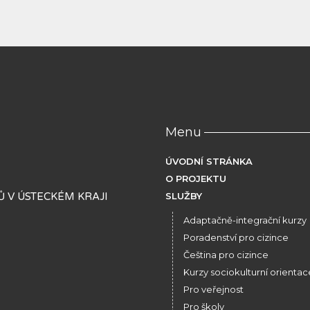
Menu
ÚVODNÍ STRÁNKA
O PROJEKTU
 V ÚSTECKÉM KRAJI
SLUŽBY
Adaptačně-integrační kurzy
Poradenství pro cizince
Čeština pro cizince
Kurzy sociokulturní orientac
Pro veřejnost
Pro školy