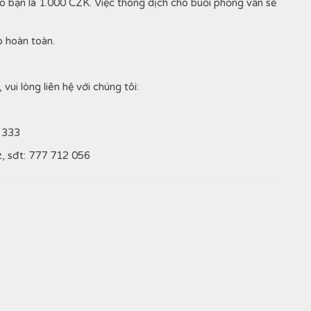
ho bạn là 1.000 CZK. Việc thông dịch cho buổi phỏng vấn sẽ
 hoàn toàn.
i lòng liên hệ với chúng tôi:
6 333
z, sđt: 777 712 056