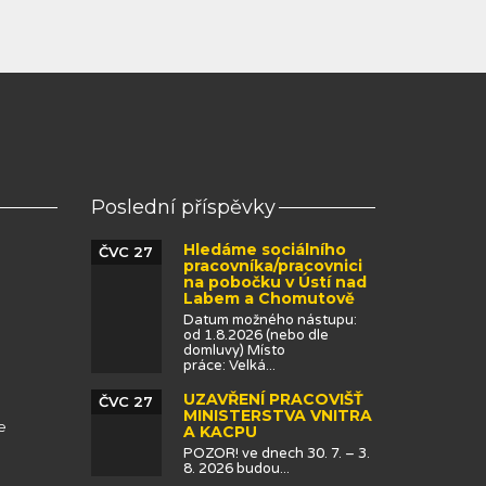
Poslední příspěvky
Hledáme sociálního
ČVC 27
pracovníka/pracovnici
na pobočku v Ústí nad
Labem a Chomutově
Datum možného nástupu:
od 1.8.2026 (nebo dle
domluvy) Místo
práce: Velká...
UZAVŘENÍ PRACOVIŠŤ
ČVC 27
MINISTERSTVA VNITRA
e
A KACPU
POZOR! ve dnech 30. 7. – 3.
8. 2026 budou...