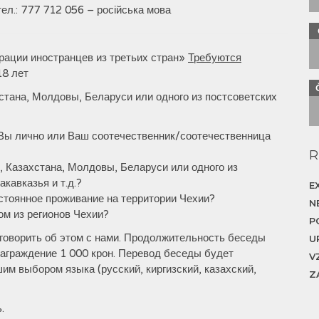
 тел.: 777 712 056 – російська мова
рации иностранцев из третьих стран»
Требуются
18 лет
стана, Молдовы, Беларуси или одного из постсоветских
Вы лично или Ваш соотечественник/соотечественница
R
, Казахстана, Молдовы, Беларуси или одного из
кавказья и т.д.?
E
остоянное проживание на территории Чехии?
N
ом из регионов Чехии?
P
оговорить об этом с нами. Продолжительность беседы
U
знаграждение 1 000 крон. Перевод беседы будет
V
им выбором языка (русский, киргизский, казахский,
Z
.