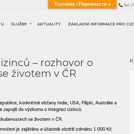
Translate / Перекласти »
Tel. / 
TU
SLUŽBY
AKTUALITY
ZÁKLADNÍ INFORMACE PRO CIZ
izinců – rozhovor o
K
se životem v ČR
epublice, konkrétně občany Indie, USA, Filipín, Austrálie a
e zapojili do výzkumu o integraci cizinců.
 zkušenostech se životem v ČR.
lumočení je zajištěno a účastník obdrží odměnu 1 000 Kč.