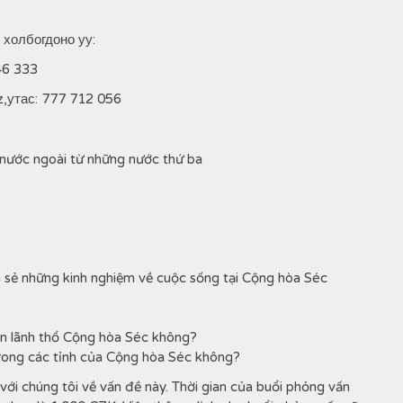
 холбогдоно уу:
46 333
z,утас: 777 712 056
 nước ngoài từ những nước thứ ba
sẻ những kinh nghiệm về cuộc sống tại Cộng hòa Séc
rên lãnh thổ Cộng hòa Séc không?
trong các tỉnh của Cộng hòa Séc không?
với chúng tôi về vấn đề này. Thời gian của buổi phỏng vấn