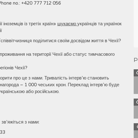
, Phone no.: +420 777 712 056
 іноземців із третіх країн»
шукаємо
українців та українок
ї
співвітчизниця поділитися своїм досвідом життя в Чехії?
проживання на території Чехії або статус тимчасового
P
гіонів Чехії?
орити про це з нами. Тривалість інтерв’ю становить
инагорода – 1 000 чеських крон. Переклад інтерв’ю буде
українською або російською.
 зв’яжіться з нами:
333