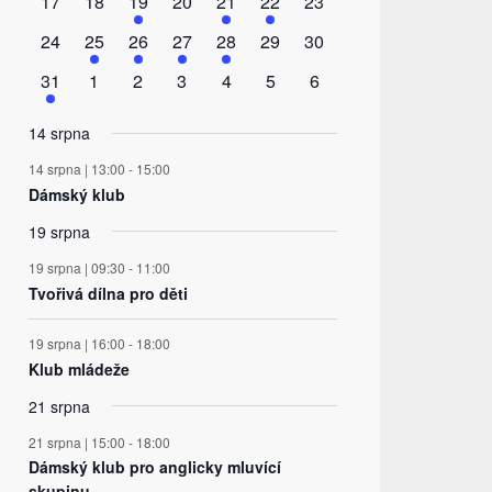
0
0
2
0
1
1
0
17
18
19
20
21
22
23
akce
akce
akce
akce
akce
akce
akce
0
1
1
1
1
0
0
24
25
26
27
28
29
30
akce
akce
akce
akce
akce
akce
akce
1
0
0
0
0
0
0
31
1
2
3
4
5
6
akce
akce
akce
akce
akce
akce
akce
14 srpna
14 srpna | 13:00
-
15:00
Dámský klub
19 srpna
19 srpna | 09:30
-
11:00
Tvořivá dílna pro děti
19 srpna | 16:00
-
18:00
Klub mládeže
21 srpna
21 srpna | 15:00
-
18:00
Dámský klub pro anglicky mluvící
skupinu