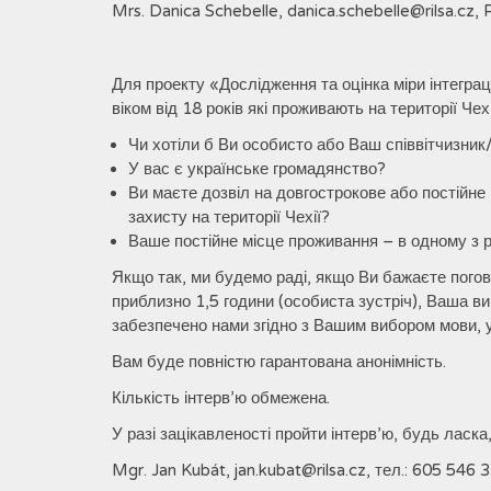
Mrs. Danica Schebelle, danica.schebelle@rilsa.cz
Для проекту «Дослідження та оцінка міри інтеграції
віком від 18 років які проживають на території Чехі
Чи хотіли б Ви особисто або Ваш співвітчизник/
У вас є українське громадянство?
Ви маєте дозвіл на довгострокове або постійне 
захисту на території Чехії?
Ваше постійне місце проживання – в одному з ре
Якщо так, ми будемо раді, якщо Ви бажаєте погов
приблизно 1,5 години (особиста зустріч), Ваша в
забезпечено нами згідно з Вашим вибором мови, 
Вам буде повністю гарантована анонімність.
Кількість інтерв’ю обмежена.
У разі зацікавленості пройти інтерв’ю, будь ласка,
Mgr. Jan Kubát, jan.kubat@rilsa.cz, тел.: 605 546 