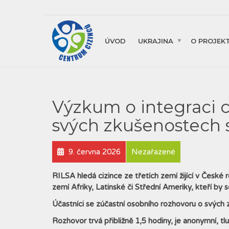
ÚVOD
UKRAJINA
O PROJEK
Výzkum o integraci c
svých zkušenostech 
9. června 2026
Nezařazené
RILSA hledá cizince ze třetích zemí žijící v České r
zemí Afriky, Latinské či Střední Ameriky, kteří by s
Účastníci se zúčastní osobního rozhovoru o svých
Rozhovor trvá přibližně 1,5 hodiny, je anonymní, t