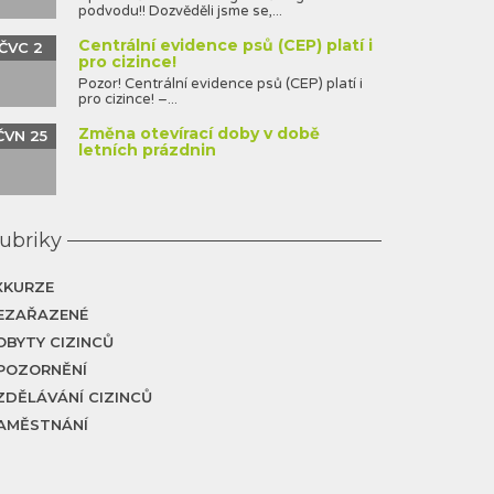
podvodu!! Dozvěděli jsme se,...
Centrální evidence psů (CEP) platí i
ČVC 2
pro cizince!
Pozor! Centrální evidence psů (CEP) platí i
pro cizince! –...
Změna otevírací doby v době
ČVN 25
letních prázdnin
ubriky
XKURZE
EZAŘAZENÉ
OBYTY CIZINCŮ
POZORNĚNÍ
ZDĚLÁVÁNÍ CIZINCŮ
AMĚSTNÁNÍ