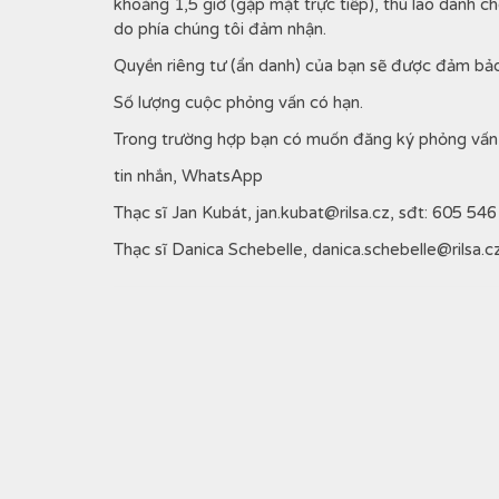
khoảng 1,5 giờ (gặp mặt trực tiếp), thù lao dành c
do phía chúng tôi đảm nhận.
Quyền riêng tư (ẩn danh) của bạn sẽ được đảm bảo
Số lượng cuộc phỏng vấn có hạn.
Trong trường hợp bạn có muốn đăng ký phỏng vấn, vu
tin nhắn, WhatsApp
Thạc sĩ Jan Kubát, jan.kubat@rilsa.cz, sđt: 605 54
Thạc sĩ Danica Schebelle, danica.schebelle@rilsa.c