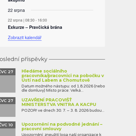
22 srpna
22 srpna | 08:30
-
16:00
Exkurze – Pravčická brána
Zobrazit kalendář
oslední příspěvky
Hledáme sociálního
ČVC 27
pracovníka/pracovnici na pobočku v
Ústí nad Labem a Chomutově
Datum možného nástupu: od 1.8.2026 (nebo
dle domluvy) Místo práce: Velká...
UZAVŘENÍ PRACOVIŠŤ
ČVC 27
MINISTERSTVA VNITRA A KACPU
POZOR! ve dnech 30. 7. – 3. 8. 2026 budou...
Upozornění na podvodné jednání –
ČVC 10
pracovní smlouvy
Upozornění: zneužití loga naší organizace k