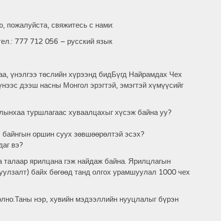
, пожалуйста, свяжитесь с нами:
 тел.: 777 712 056 – русский язык
аа, үнэлгээ төслийн хүрээнд бидБүгд Найрамдах Чех
үнээс дээш насны Монгол эрэгтэй, эмэгтэй хүмүүсийг
алынхаа туршлагаас хуваалцахыг хүсэж байна уу?
л байнгын оршин суух зөвшөөрөлтэй эсэх?
даг вэ?
 талаар ярилцана гэж найдаж байна. Ярилцлагын
 уулзалт) байх бөгөөд танд олгох урамшуулал 1000 чех
олно.Таны нэр, хувийн мэдээллийн нууцлалыг бүрэн