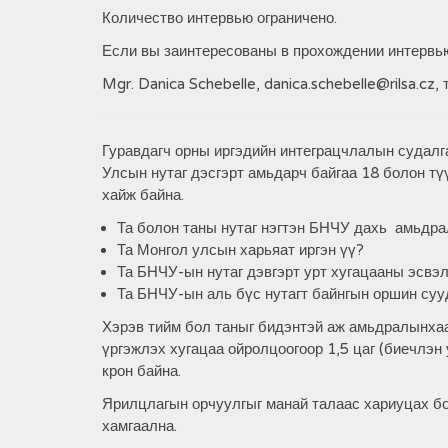
Количество интервью ограничено.
Если вы заинтересованы в прохождении интервью
Mgr. Danica Schebelle, danica.schebelle@rilsa.cz,
Гуравдагч орны иргэдийн интеграцчлалын судалг
Улсын нутаг дэсгэрт амьдарч байгаа 18 болон тү
хайж байна.
Та болон таны нутаг нэгтэн БНЧУ дахь амьдр
Та Монгол улсын харьяат иргэн үү?
Та БНЧУ-ын нутаг дэвгэрт урт хугацааны эсвэ
Та БНЧУ-ын аль бүс нутагт байнгын оршин суу
Хэрэв тийм бол таныг бидэнтэй аж амьдралынхаа
үргэжлэх хугацаа ойролцоогоор 1,5 цаг (биечлэн
крон байна.
Ярилцлагын орчуулгыг манай талаас хариуцах б
хамгаална.