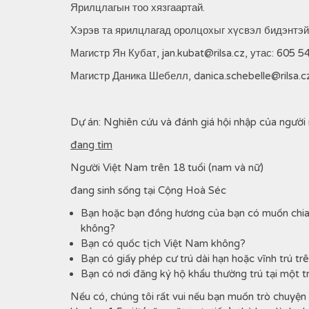
Ярилцлагын тоо хязгаартай.
Хэрэв та ярилцлагад оролцохыг хүсвэл бидэнтэй
Магистр Ян Кубат, jan.kubat@rilsa.cz, утас: 605 5
Магистр Даника Шебелл, danica.schebelle@rilsa.c
Dự án: Nghiên cứu và đánh giá hội nhập của người
đang t
ì
m
Người Việt Nam trên 18 tuổi (nam và nữ)
đang sinh sống tại Cộng Hoà Séc
Bạn hoặc bạn đồng hương của bạn có muốn chia 
không?
Bạn có quốc tịch Việt Nam không?
Bạn có giấy phép cư trú dài hạn hoặc vĩnh trú t
Bạn có nơi đăng ký hộ khẩu thường trú tại một 
Nếu có, chúng tôi rất vui nếu bạn muốn trò chuyện 