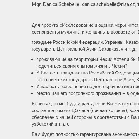
Mgr. Danica Schebelle, danica.schebelle@rilsa.cz,
Для проекта «Исследование и оценка меры интег
респонденты
мужчины и женщины в возрасте от 
граждане Российской Федерации, Украины, Казах
государств Центральной Азии, Закавказья и т. д.
проживающие на территории Чехии Хотели бы 
поделиться своим опытом жизни в Чехии?
У Вас есть гражданство Российской Федерации
постсоветских государств Центральной Азии, За
У вас есть разрешение на долгосрочное или п
Место Вашего постоянного проживания – в одн
Если так, то мы будем рады, если Вы желаете п
составляет около 1,5 часа (личная встреча), во
обеспечен с нашей стороны в соответствии с Ваш
узбекский и т. д.).
Вам будет полностью гарантирована анонимность