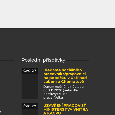
Poslední příspěvky
Hledáme sociálního
ČVC 27
pracovníka/pracovnici
na pobočku v Ústí nad
Labem a Chomutově
Datum možného nástupu:
od 1.8.2026 (nebo dle
domluvy) Místo
práce: Velká...
UZAVŘENÍ PRACOVIŠŤ
ČVC 27
MINISTERSTVA VNITRA
e
A KACPU