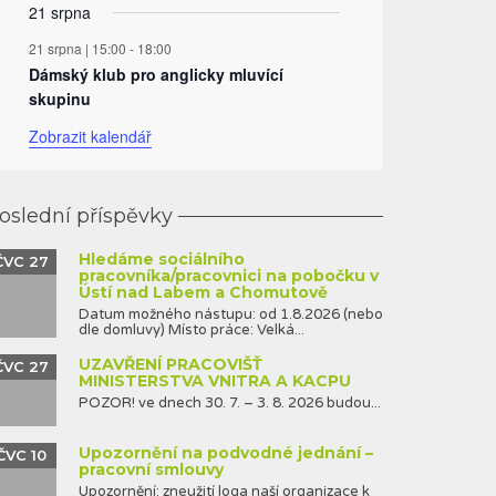
21 srpna
21 srpna | 15:00
-
18:00
Dámský klub pro anglicky mluvící
skupinu
Zobrazit kalendář
oslední příspěvky
Hledáme sociálního
ČVC 27
pracovníka/pracovnici na pobočku v
Ústí nad Labem a Chomutově
Datum možného nástupu: od 1.8.2026 (nebo
dle domluvy) Místo práce: Velká...
UZAVŘENÍ PRACOVIŠŤ
ČVC 27
MINISTERSTVA VNITRA A KACPU
POZOR! ve dnech 30. 7. – 3. 8. 2026 budou...
Upozornění na podvodné jednání –
ČVC 10
pracovní smlouvy
Upozornění: zneužití loga naší organizace k