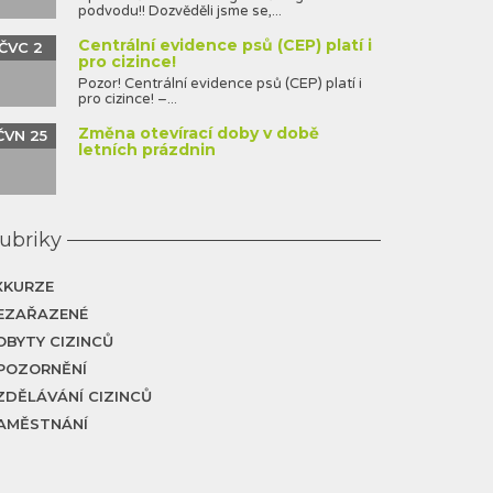
podvodu!! Dozvěděli jsme se,...
Centrální evidence psů (CEP) platí i
ČVC 2
pro cizince!
Pozor! Centrální evidence psů (CEP) platí i
pro cizince! –...
Změna otevírací doby v době
ČVN 25
letních prázdnin
ubriky
XKURZE
EZAŘAZENÉ
OBYTY CIZINCŮ
POZORNĚNÍ
ZDĚLÁVÁNÍ CIZINCŮ
AMĚSTNÁNÍ