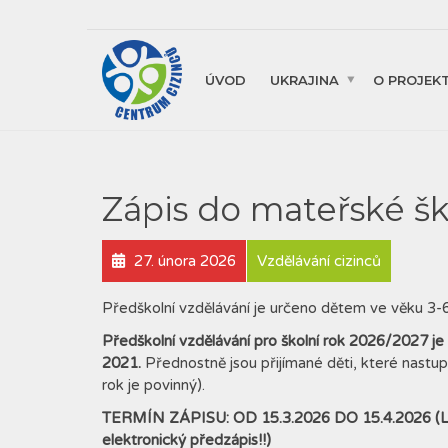
ÚVOD
UKRAJINA
O PROJEK
Zápis do mateřské šk
27. února 2026
Vzdělávání cizinců
Předškolní vzdělávání je určeno dětem ve věku 3-6
Předškolní vzdělávání pro školní rok 2026/2027 je
2021.
Přednostně jsou přijímané děti, které nastu
rok je povinný).
TERMÍN ZÁPISU: OD 15.3.2026 DO 15.4.2026 (L
elektronický předzápis!!)