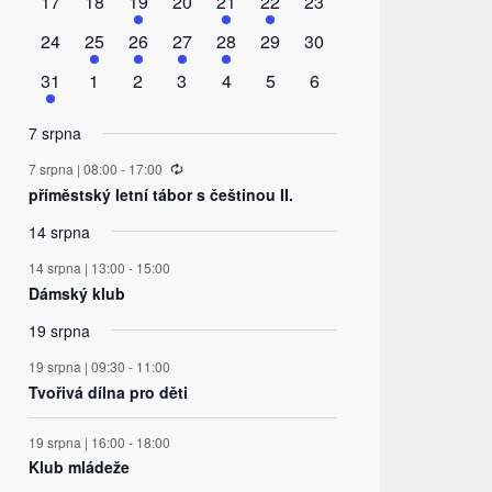
0
0
2
0
1
1
0
17
18
19
20
21
22
23
akce
akce
akce
akce
akce
akce
akce
0
1
1
1
1
0
0
24
25
26
27
28
29
30
akce
akce
akce
akce
akce
akce
akce
1
0
0
0
0
0
0
31
1
2
3
4
5
6
akce
akce
akce
akce
akce
akce
akce
7 srpna
Recurring
7 srpna | 08:00
-
17:00
příměstský letní tábor s češtinou II.
14 srpna
14 srpna | 13:00
-
15:00
Dámský klub
19 srpna
19 srpna | 09:30
-
11:00
Tvořivá dílna pro děti
19 srpna | 16:00
-
18:00
Klub mládeže