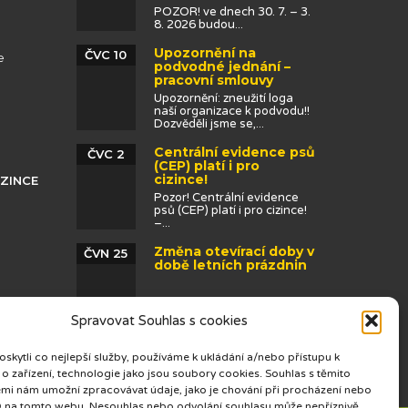
POZOR! ve dnech 30. 7. – 3.
8. 2026 budou...
Upozornění na
ČVC 10
e
podvodné jednání –
pracovní smlouvy
Upozornění: zneužití loga
naší organizace k podvodu!!
Dozvěděli jsme se,...
Centrální evidence psů
ČVC 2
(CEP) platí i pro
cizince!
IZINCE
Pozor! Centrální evidence
psů (CEP) platí i pro cizince!
–...
Změna otevírací doby v
ČVN 25
době letních prázdnin
Spravovat Souhlas s cookies
kytli co nejlepší služby, používáme k ukládání a/nebo přístupu k
o zařízení, technologie jako jsou soubory cookies. Souhlas s těmito
mi nám umožní zpracovávat údaje, jako je chování při procházení nebo
D na tomto webu. Nesouhlas nebo odvolání souhlasu může nepříznivě