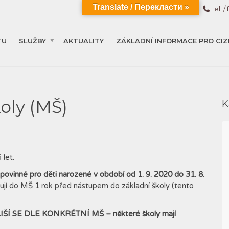
Translate / Перекласти »
Tel. / 
TU
SLUŽBY
AKTUALITY
ZÁKLADNÍ INFORMACE PRO CIZ
oly (MŠ)
K
 let.
 povinné pro děti
narozené v období od 1. 9. 2020 do 31. 8.
pují do MŠ 1 rok před nástupem do základní školy (tento
IŠÍ SE DLE KONKRÉTNÍ MŠ – některé školy mají