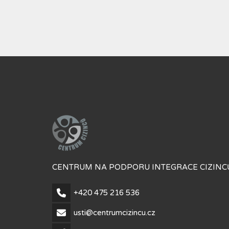
CENTRUM NA PODPORU INTEGRACE CIZINCŮ
+420 475 216 536
usti@centrumcizincu.cz