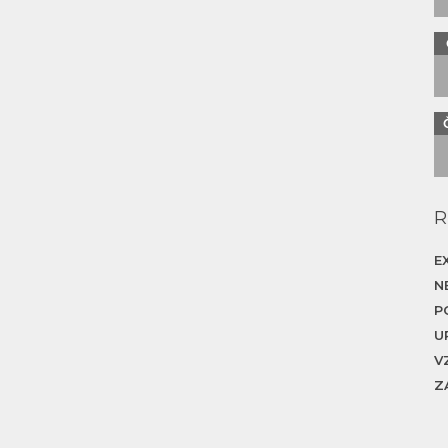
R
E
N
P
U
V
Z