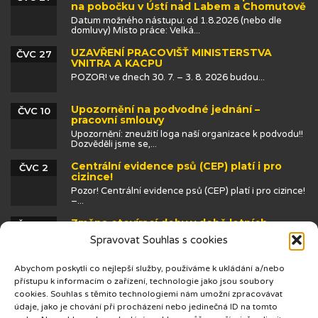
na pobočku v Ústí nad Labem a Chomutově
Datum možného nástupu: od 1.8.2026 (nebo dle
domluvy) Místo práce: Velká...
UZAVŘENÍ PRACOVIŠŤ MINISTERSTVA
ČVC 27
VNITRA A KACPU
POZOR! ve dnech 30. 7. – 3. 8. 2026 budou...
Upozornění na podvodné jednání –
ČVC 10
pracovní smlouvy
Upozornění: zneužití loga naší organizace k podvodu!!
Dozvěděli jsme se,...
Centrální evidence psů (CEP) platí i pro
ČVC 2
cizince!
Pozor! Centrální evidence psů (CEP) platí i pro cizince!
–...
Změna otevírací doby v době letních
ČVN 25
prázdnin
Spravovat Souhlas s cookies
Abychom poskytli co nejlepší služby, používáme k ukládání a/nebo
přístupu k informacím o zařízení, technologie jako jsou soubory
cookies. Souhlas s těmito technologiemi nám umožní zpracovávat
údaje, jako je chování při procházení nebo jedinečná ID na tomto