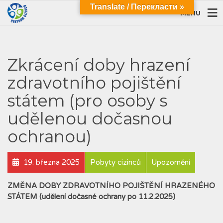
Translate / Перекласти »
MENU
Zkrácení doby hrazení
zdravotního pojištění
státem (pro osoby s
udělenou dočasnou
ochranou)
19. března 2025
Pobyty cizinců
Upozornění
ZMĚNA DOBY ZDRAVOTNÍHO POJIŠTĚNÍ HRAZENÉHO
STÁTEM
(udělení dočasné ochrany po 11.2.2025)