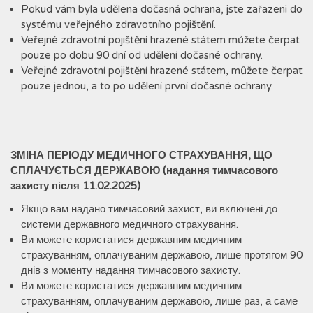
Pokud vám byla udělena dočasná ochrana, jste zařazeni do
systému veřejného zdravotního pojištění.
Veřejné zdravotní pojištění hrazené státem můžete čerpat
pouze po dobu 90 dní od udělení dočasné ochrany.
Veřejné zdravotní pojištění hrazené státem, můžete čerpat
pouze jednou, a to po udělení první dočasné ochrany.
ЗМІНА ПЕРІОДУ МЕДИЧНОГО СТРАХУВАННЯ, ЩО
СПЛАЧУЄТЬСЯ ДЕРЖАВОЮ
(надання тимчасового
захисту після 11.02.2025)
Якщо вам надано тимчасовий захист, ви включені до
системи державного медичного страхування.
Ви можете користатися державним медичним
страхуванням, оплачуваним державою, лише протягом 90
днів з моменту надання тимчасового захисту.
Ви можете користатися державним медичним
страхуванням, оплачуваним державою, лише раз, а саме