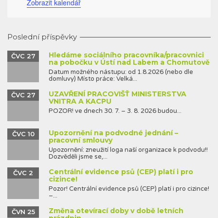
Zobrazit kalendář
Poslední příspěvky
Hledáme sociálního pracovníka/pracovnici
ČVC 27
na pobočku v Ústí nad Labem a Chomutově
Datum možného nástupu: od 1.8.2026 (nebo dle
domluvy) Místo práce: Velká...
UZAVŘENÍ PRACOVIŠŤ MINISTERSTVA
ČVC 27
VNITRA A KACPU
POZOR! ve dnech 30. 7. – 3. 8. 2026 budou...
Upozornění na podvodné jednání –
ČVC 10
pracovní smlouvy
Upozornění: zneužití loga naší organizace k podvodu!!
Dozvěděli jsme se,...
Centrální evidence psů (CEP) platí i pro
ČVC 2
cizince!
Pozor! Centrální evidence psů (CEP) platí i pro cizince!
–...
Změna otevírací doby v době letních
ČVN 25