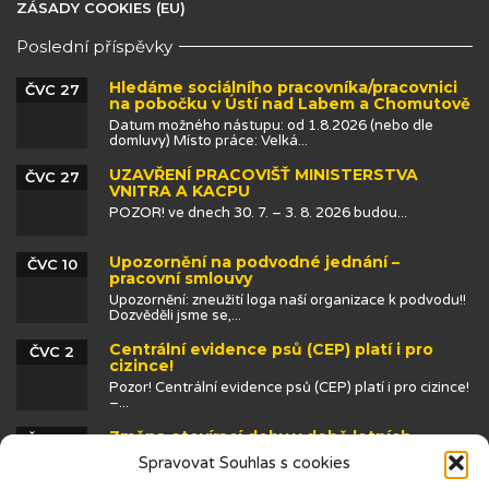
ZÁSADY COOKIES (EU)
Poslední příspěvky
Hledáme sociálního pracovníka/pracovnici
ČVC 27
na pobočku v Ústí nad Labem a Chomutově
Datum možného nástupu: od 1.8.2026 (nebo dle
domluvy) Místo práce: Velká...
UZAVŘENÍ PRACOVIŠŤ MINISTERSTVA
ČVC 27
VNITRA A KACPU
POZOR! ve dnech 30. 7. – 3. 8. 2026 budou...
Upozornění na podvodné jednání –
ČVC 10
pracovní smlouvy
Upozornění: zneužití loga naší organizace k podvodu!!
Dozvěděli jsme se,...
Centrální evidence psů (CEP) platí i pro
ČVC 2
cizince!
Pozor! Centrální evidence psů (CEP) platí i pro cizince!
–...
Změna otevírací doby v době letních
ČVN 25
prázdnin
Spravovat Souhlas s cookies