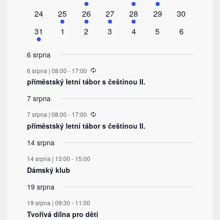
akce
akce
akce
akce
akce
akce
akce
0
1
1
1
1
0
0
24
25
26
27
28
29
30
akce
akce
akce
akce
akce
akce
akce
1
0
0
0
0
0
0
31
1
2
3
4
5
6
akce
akce
akce
akce
akce
akce
akce
6 srpna
Recurring
6 srpna | 08:00
-
17:00
příměstský letní tábor s češtinou II.
7 srpna
Recurring
7 srpna | 08:00
-
17:00
příměstský letní tábor s češtinou II.
14 srpna
14 srpna | 13:00
-
15:00
Dámský klub
19 srpna
19 srpna | 09:30
-
11:00
Tvořivá dílna pro děti