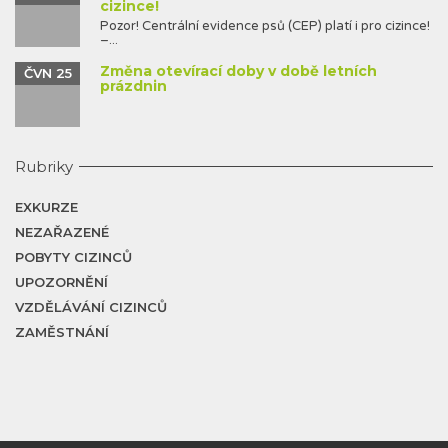
cizince!
Pozor! Centrální evidence psů (CEP) platí i pro cizince!
–...
Změna otevírací doby v době letních
ČVN 25
prázdnin
Rubriky
EXKURZE
NEZAŘAZENÉ
POBYTY CIZINCŮ
UPOZORNĚNÍ
VZDĚLÁVÁNÍ CIZINCŮ
ZAMĚSTNÁNÍ