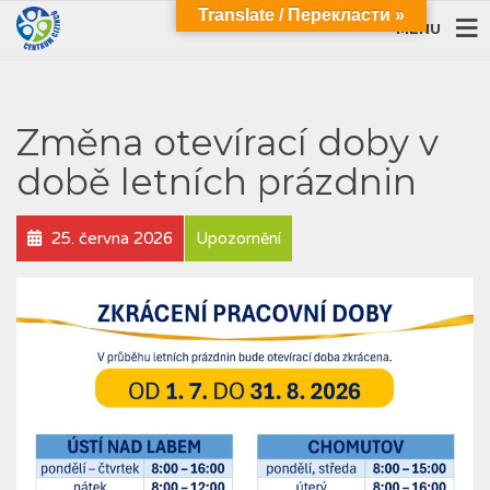
Translate / Перекласти »
MENU
Změna otevírací doby v
době letních prázdnin
25. června 2026
Upozornění