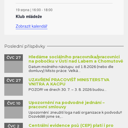
19 srpna | 16:00
-
18:00
Klub mládeže
Zobrazit kalendář
Poslední příspěvky
Hledáme sociálního pracovníka/pracovnici
ČVC 27
na pobočku v Ústí nad Labem a Chomutově
Datum možného nástupu: od 1.8.2026 (nebo dle
domluvy) Místo práce: Velká...
UZAVŘENÍ PRACOVIŠŤ MINISTERSTVA
ČVC 27
VNITRA A KACPU
POZOR! ve dnech 30. 7. – 3. 8. 2026 budou...
Upozornění na podvodné jednání –
ČVC 10
pracovní smlouvy
Upozornění: zneužití loga naší organizace k podvodu!!
Dozvěděli jsme se,...
Centrální evidence psů (CEP) platí i pro
ČVC 2