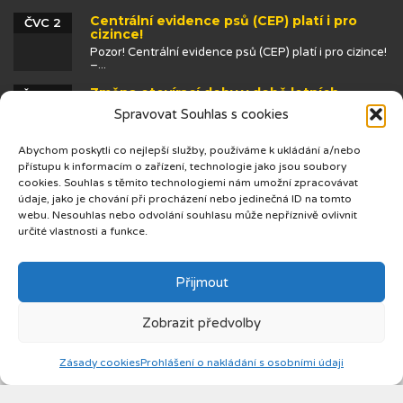
Centrální evidence psů (CEP) platí i pro
ČVC 2
cizince!
Pozor! Centrální evidence psů (CEP) platí i pro cizince!
–...
Změna otevírací doby v době letních
ČVN 25
prázdnin
Spravovat Souhlas s cookies
Abychom poskytli co nejlepší služby, používáme k ukládání a/nebo
přístupu k informacím o zařízení, technologie jako jsou soubory
cookies. Souhlas s těmito technologiemi nám umožní zpracovávat
údaje, jako je chování při procházení nebo jedinečná ID na tomto
webu. Nesouhlas nebo odvolání souhlasu může nepříznivě ovlivnit
určité vlastnosti a funkce.
© 2019 Centrum cizinců
Přijmout
Zobrazit předvolby
Zásady cookies
Prohlášení o nakládání s osobními údaji