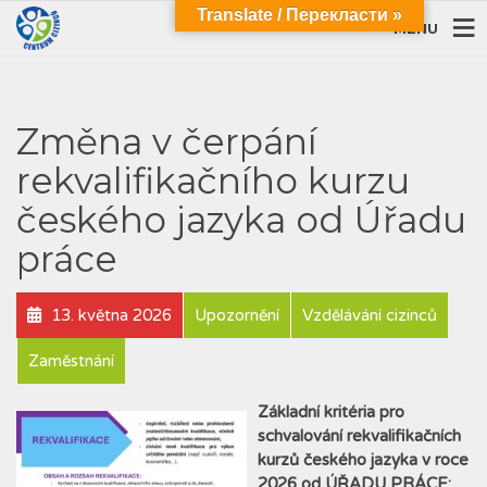
Translate / Перекласти »
MENU
Změna v čerpání
rekvalifikačního kurzu
českého jazyka od Úřadu
práce
13. května 2026
Upozornění
Vzdělávání cizinců
Zaměstnání
Základní kritéria pro
schvalování rekvalifikačních
kurzů českého jazyka v roce
2026 od ÚŘADU PRÁCE: