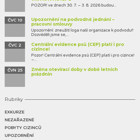
POZOR! ve dnech 30. 7. – 3. 8. 2026 budou...
Upozornění na podvodné jednání –
ČVC 10
pracovní smlouvy
Upozornění: zneužití loga naší organizace k podvodu!!
Dozvěděli jsme se,...
Centrální evidence psů (CEP) platí i pro
ČVC 2
cizince!
Pozor! Centrální evidence psů (CEP) platí i pro cizince!
–...
Změna otevírací doby v době letních
ČVN 25
prázdnin
Rubriky
EXKURZE
NEZAŘAZENÉ
POBYTY CIZINCŮ
UPOZORNĚNÍ