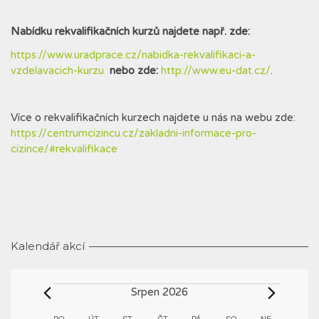
Nabídku rekvalifikačních kurzů najdete např. zde:
https://www.uradprace.cz/nabidka-rekvalifikaci-a-
vzdelavacich-kurzu
nebo zde:
http://www.eu-dat.cz/
.
Více o rekvalifikačních kurzech najdete u nás na webu zde:
https://centrumcizincu.cz/zakladni-informace-pro-
cizince/#rekvalifikace
Kalendář akcí
Akce
Srpen 2026
PO
PONDĚLÍ
ÚT
ÚTERÝ
ST
STŘEDA
ČT
ČTVRTEK
PÁ
PÁTEK
SO
SOBOTA
NE
NEDĚLE