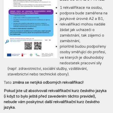
1 rekvalifikace na osobu,
podpora bude zaměřena na
jazykové úrovně A2 a B1,
rekvalifikaci mohou nadále
žádat jak uchazeči o
zaměstnání, tak zájemci o
zaměstnání,
prioritně budou podpořeny
osoby směřující do profesí,
ve kterých je dlouhodobý
nedostatek pracovní síly
(např. zdravotnictví, sociální služby, vzdělávání,
stavebnictví nebo technické obory).
Tato
změna se netýká odborných rekvalifikací
!
Pokud jste už absolvovali rekvalifikační kurz českého jazyka
(i když to bylo ještě před zavedením těchto pravidel),
nebude vám poskytnut další rekvalifikační kurz českého
jazyka.