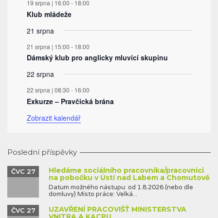
19 srpna | 16:00
-
18:00
Klub mládeže
21 srpna
21 srpna | 15:00
-
18:00
Dámský klub pro anglicky mluvící skupinu
22 srpna
22 srpna | 08:30
-
16:00
Exkurze – Pravčická brána
Zobrazit kalendář
Poslední příspěvky
Hledáme sociálního pracovníka/pracovnici
ČVC 27
na pobočku v Ústí nad Labem a Chomutově
Datum možného nástupu: od 1.8.2026 (nebo dle
domluvy) Místo práce: Velká...
UZAVŘENÍ PRACOVIŠŤ MINISTERSTVA
ČVC 27
VNITRA A KACPU