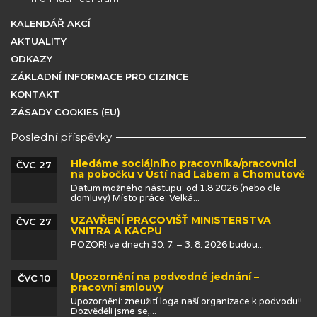
KALENDÁŘ AKCÍ
AKTUALITY
ODKAZY
ZÁKLADNÍ INFORMACE PRO CIZINCE
KONTAKT
ZÁSADY COOKIES (EU)
Poslední příspěvky
Hledáme sociálního pracovníka/pracovnici
ČVC 27
na pobočku v Ústí nad Labem a Chomutově
Datum možného nástupu: od 1.8.2026 (nebo dle
domluvy) Místo práce: Velká...
UZAVŘENÍ PRACOVIŠŤ MINISTERSTVA
ČVC 27
VNITRA A KACPU
POZOR! ve dnech 30. 7. – 3. 8. 2026 budou...
Upozornění na podvodné jednání –
ČVC 10
pracovní smlouvy
Upozornění: zneužití loga naší organizace k podvodu!!
Dozvěděli jsme se,...