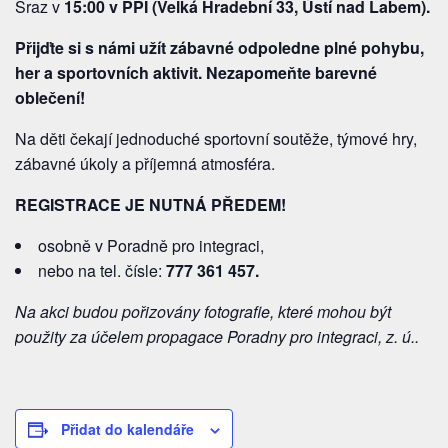
Sraz v
15:00 v PPI (Velká Hradební 33, Ústí nad Labem).
Přijďte si s námi užít zábavné odpoledne plné pohybu,
her
a sportovních aktivit.
Nezapomeňte barevné
oblečení!
Na děti čekají jednoduché sportovní soutěže, týmové hry,
zábavné úkoly a příjemná atmosféra.
REGISTRACE JE NUTNÁ PŘEDEM!
osobně v Poradně pro integraci,
nebo na tel. čísle:
777 361 457.
Na akci budou pořizovány fotografie, které mohou být
použity za účelem propagace Poradny pro integraci, z. ú..
Přidat do kalendáře