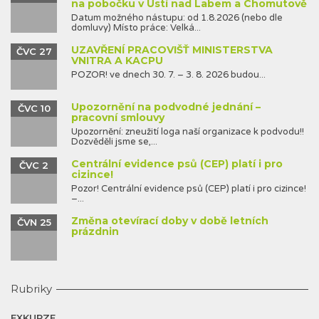
na pobočku v Ústí nad Labem a Chomutově
Datum možného nástupu: od 1.8.2026 (nebo dle
domluvy) Místo práce: Velká...
UZAVŘENÍ PRACOVIŠŤ MINISTERSTVA
ČVC 27
VNITRA A KACPU
POZOR! ve dnech 30. 7. – 3. 8. 2026 budou...
Upozornění na podvodné jednání –
ČVC 10
pracovní smlouvy
Upozornění: zneužití loga naší organizace k podvodu!!
Dozvěděli jsme se,...
Centrální evidence psů (CEP) platí i pro
ČVC 2
cizince!
Pozor! Centrální evidence psů (CEP) platí i pro cizince!
–...
Změna otevírací doby v době letních
ČVN 25
prázdnin
Rubriky
EXKURZE