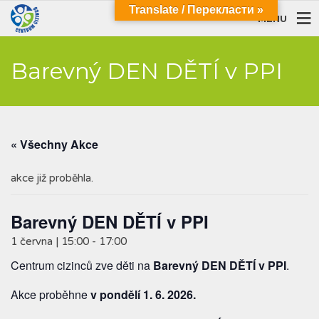
Translate / Перекласти »
MENU
Barevný DEN DĚTÍ v PPI
« Všechny Akce
akce již proběhla.
Barevný DEN DĚTÍ v PPI
1 června | 15:00
-
17:00
Centrum cizinců zve děti na
Barevný DEN DĚTÍ v PPI
.
Akce proběhne
v pondělí 1. 6. 2026.