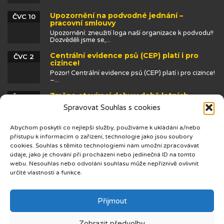
Upozornění na podvodné jednání –
ČVC 10
pracovní smlouvy
Upozornění: zneužití loga naší organizace k podvodu!!
Dozvěděli jsme se,...
Centrální evidence psů (CEP) platí i pro
ČVC 2
cizince!
Pozor! Centrální evidence psů (CEP) platí i pro cizince!
–...
Změna otevírací doby v době letních
ČVN 25
prázdnin
Spravovat Souhlas s cookies
Abychom poskytli co nejlepší služby, používáme k ukládání a/nebo
přístupu k informacím o zařízení, technologie jako jsou soubory
cookies. Souhlas s těmito technologiemi nám umožní zpracovávat
údaje, jako je chování při procházení nebo jedinečná ID na tomto
webu. Nesouhlas nebo odvolání souhlasu může nepříznivě ovlivnit
určité vlastnosti a funkce.
© 2019 Centrum cizinců
Přijmout
Zobrazit předvolby