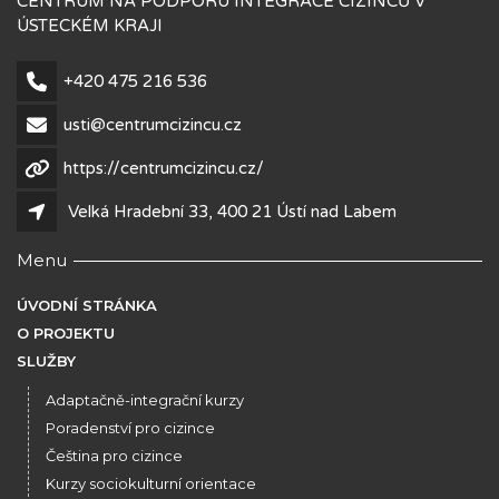
CENTRUM NA PODPORU INTEGRACE CIZINCŮ V
ÚSTECKÉM KRAJI
+420 475 216 536
usti@centrumcizincu.cz
https://centrumcizincu.cz/
Velká Hradební 33, 400 21 Ústí nad Labem
Menu
ÚVODNÍ STRÁNKA
O PROJEKTU
SLUŽBY
Adaptačně-integrační kurzy
Poradenství pro cizince
Čeština pro cizince
Kurzy sociokulturní orientace