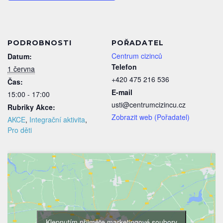
PODROBNOSTI
POŘADATEL
Centrum cizinců
Datum:
Telefon
1 června
+420 475 216 536
Čas:
E-mail
15:00 - 17:00
usti@centrumcizincu.cz
Rubriky Akce:
Zobrazit web (Pořadatel)
AKCE
,
Integrační aktivita
,
Pro děti
Klepnutím přijměte marketingové soubory