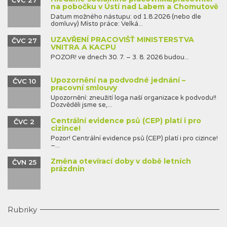
na pobočku v Ústí nad Labem a Chomutově
Datum možného nástupu: od 1.8.2026 (nebo dle
domluvy) Místo práce: Velká...
UZAVŘENÍ PRACOVIŠŤ MINISTERSTVA
ČVC 27
VNITRA A KACPU
POZOR! ve dnech 30. 7. – 3. 8. 2026 budou...
Upozornění na podvodné jednání –
ČVC 10
pracovní smlouvy
Upozornění: zneužití loga naší organizace k podvodu!!
Dozvěděli jsme se,...
Centrální evidence psů (CEP) platí i pro
ČVC 2
cizince!
Pozor! Centrální evidence psů (CEP) platí i pro cizince!
–...
Změna otevírací doby v době letních
ČVN 25
prázdnin
Rubriky