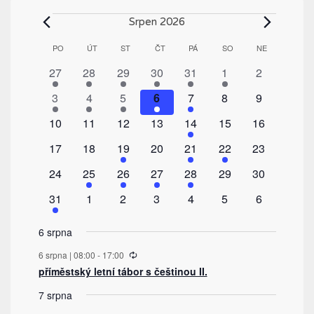
Akce
Srpen 2026
Kalendář
PO
PONDĚLÍ
ÚT
ÚTERÝ
ST
STŘEDA
ČT
ČTVRTEK
PÁ
PÁTEK
SO
SOBOTA
NE
NEDĚLE
z
1
1
1
1
1
1
0
27
28
29
30
31
1
2
Akce
akce
akce
akce
akce
akce
akce
akce
1
1
1
1
1
0
0
3
4
5
6
7
8
9
akce
akce
akce
akce
akce
akce
akce
0
0
0
0
1
0
0
10
11
12
13
14
15
16
akce
akce
akce
akce
akce
akce
akce
0
0
2
0
1
1
0
17
18
19
20
21
22
23
akce
akce
akce
akce
akce
akce
akce
0
1
1
1
1
0
0
24
25
26
27
28
29
30
akce
akce
akce
akce
akce
akce
akce
1
0
0
0
0
0
0
31
1
2
3
4
5
6
akce
akce
akce
akce
akce
akce
akce
6 srpna
Recurring
6 srpna | 08:00
-
17:00
příměstský letní tábor s češtinou II.
7 srpna
Recurring