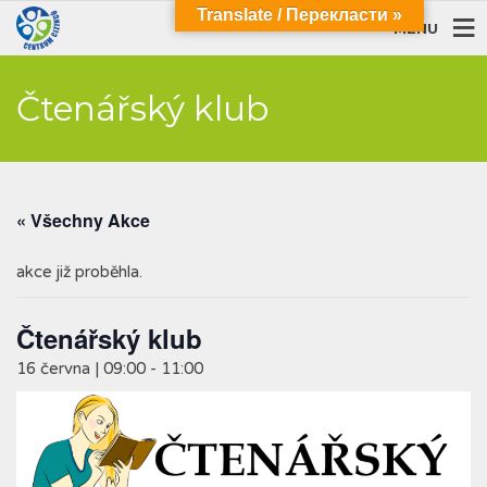
Translate / Перекласти »
MENU
Čtenářský klub
« Všechny Akce
akce již proběhla.
Čtenářský klub
16 června | 09:00
-
11:00