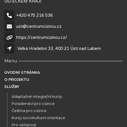
ÚSTECKÉM KRAJI
+420 475 216 536
usti@centrumcizincu.cz
https://centrumcizincu.cz/
Velká Hradební 33, 400 21 Ústí nad Labem
Menu
ÚVODNÍ STRÁNKA
O PROJEKTU
SLUŽBY
Adaptačně-integrační kurzy
Poradenství pro cizince
Čeština pro cizince
Kurzy sociokulturní orientace
Pro veřejnost