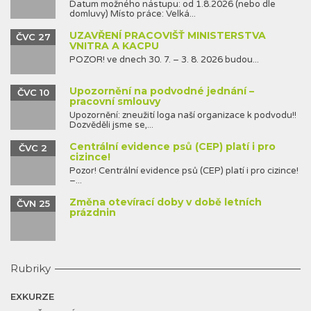
Datum možného nástupu: od 1.8.2026 (nebo dle
domluvy) Místo práce: Velká...
UZAVŘENÍ PRACOVIŠŤ MINISTERSTVA
ČVC 27
VNITRA A KACPU
POZOR! ve dnech 30. 7. – 3. 8. 2026 budou...
Upozornění na podvodné jednání –
ČVC 10
pracovní smlouvy
Upozornění: zneužití loga naší organizace k podvodu!!
Dozvěděli jsme se,...
Centrální evidence psů (CEP) platí i pro
ČVC 2
cizince!
Pozor! Centrální evidence psů (CEP) platí i pro cizince!
–...
Změna otevírací doby v době letních
ČVN 25
prázdnin
Rubriky
EXKURZE