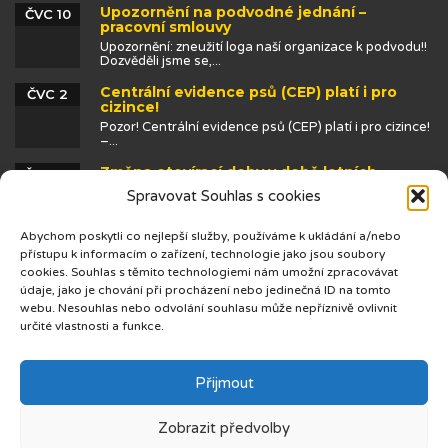
Upozornění na podvodné jednání –
ČVC 10
pracovní smlouvy
Upozornění: zneužití loga naší organizace k podvodu!!
Dozvěděli jsme se,...
Centrální evidence psů (CEP) platí i pro
ČVC 2
cizince!
Pozor! Centrální evidence psů (CEP) platí i pro cizince!
–...
Změna otevírací doby v době letních
ČVN 25
prázdnin
Spravovat Souhlas s cookies
Abychom poskytli co nejlepší služby, používáme k ukládání a/nebo
přístupu k informacím o zařízení, technologie jako jsou soubory
cookies. Souhlas s těmito technologiemi nám umožní zpracovávat
údaje, jako je chování při procházení nebo jedinečná ID na tomto
webu. Nesouhlas nebo odvolání souhlasu může nepříznivě ovlivnit
určité vlastnosti a funkce.
© 2019 Centrum cizinců
Přijmout
Zobrazit předvolby