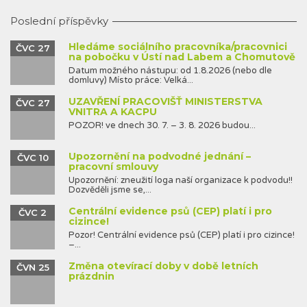
Poslední příspěvky
Hledáme sociálního pracovníka/pracovnici
ČVC 27
na pobočku v Ústí nad Labem a Chomutově
Datum možného nástupu: od 1.8.2026 (nebo dle
domluvy) Místo práce: Velká...
UZAVŘENÍ PRACOVIŠŤ MINISTERSTVA
ČVC 27
VNITRA A KACPU
POZOR! ve dnech 30. 7. – 3. 8. 2026 budou...
Upozornění na podvodné jednání –
ČVC 10
pracovní smlouvy
Upozornění: zneužití loga naší organizace k podvodu!!
Dozvěděli jsme se,...
Centrální evidence psů (CEP) platí i pro
ČVC 2
cizince!
Pozor! Centrální evidence psů (CEP) platí i pro cizince!
–...
Změna otevírací doby v době letních
ČVN 25
prázdnin