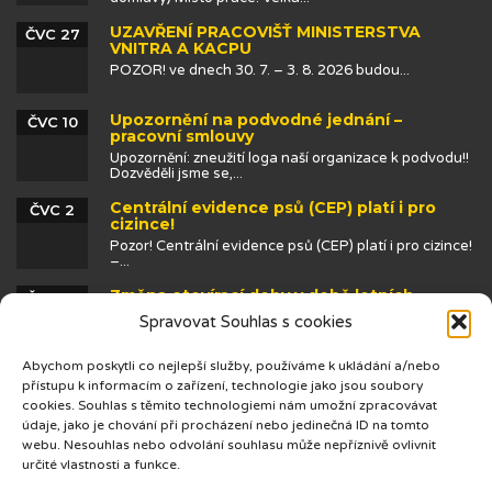
UZAVŘENÍ PRACOVIŠŤ MINISTERSTVA
ČVC 27
VNITRA A KACPU
POZOR! ve dnech 30. 7. – 3. 8. 2026 budou...
Upozornění na podvodné jednání –
ČVC 10
pracovní smlouvy
Upozornění: zneužití loga naší organizace k podvodu!!
Dozvěděli jsme se,...
Centrální evidence psů (CEP) platí i pro
ČVC 2
cizince!
Pozor! Centrální evidence psů (CEP) platí i pro cizince!
–...
Změna otevírací doby v době letních
ČVN 25
prázdnin
Spravovat Souhlas s cookies
Abychom poskytli co nejlepší služby, používáme k ukládání a/nebo
přístupu k informacím o zařízení, technologie jako jsou soubory
cookies. Souhlas s těmito technologiemi nám umožní zpracovávat
údaje, jako je chování při procházení nebo jedinečná ID na tomto
webu. Nesouhlas nebo odvolání souhlasu může nepříznivě ovlivnit
určité vlastnosti a funkce.