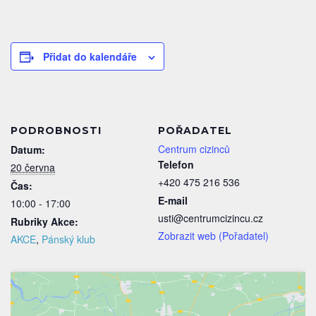
Přidat do kalendáře
PODROBNOSTI
POŘADATEL
Centrum cizinců
Datum:
Telefon
20 června
+420 475 216 536
Čas:
E-mail
10:00 - 17:00
usti@centrumcizincu.cz
Rubriky Akce:
Zobrazit web (Pořadatel)
AKCE
,
Pánský klub