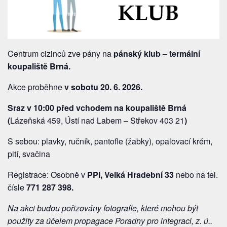
Centrum cizinců zve pány na
pánský klub – termální
koupaliště Brná.
Akce proběhne
v sobotu 20. 6. 2026.
Sraz
v 10:00 před vchodem na koupaliště Brná
(
Lázeňská 459, Ústí nad Labem – Střekov 403 21
)
S sebou: plavky, ručník, pantofle (žabky), opalovací krém,
pití, svačina
Registrace: Osobně v
PPI, Velká Hradební 33
nebo na tel.
čísle
771 287 398.
Na akci budou pořizovány fotografie, které mohou být
použity za účelem propagace Poradny pro integraci, z. ú..