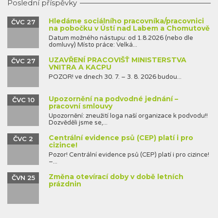
Poslední příspěvky
Hledáme sociálního pracovníka/pracovnici
ČVC 27
na pobočku v Ústí nad Labem a Chomutově
Datum možného nástupu: od 1.8.2026 (nebo dle
domluvy) Místo práce: Velká...
UZAVŘENÍ PRACOVIŠŤ MINISTERSTVA
ČVC 27
VNITRA A KACPU
POZOR! ve dnech 30. 7. – 3. 8. 2026 budou...
Upozornění na podvodné jednání –
ČVC 10
pracovní smlouvy
Upozornění: zneužití loga naší organizace k podvodu!!
Dozvěděli jsme se,...
Centrální evidence psů (CEP) platí i pro
ČVC 2
cizince!
Pozor! Centrální evidence psů (CEP) platí i pro cizince!
–...
Změna otevírací doby v době letních
ČVN 25
prázdnin