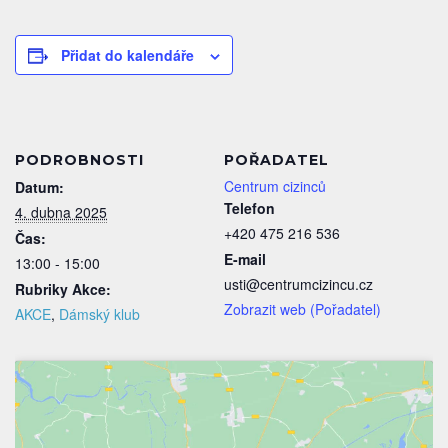
Přidat do kalendáře
PODROBNOSTI
POŘADATEL
Centrum cizinců
Datum:
Telefon
4. dubna 2025
+420 475 216 536
Čas:
E-mail
13:00 - 15:00
usti@centrumcizincu.cz
Rubriky Akce:
Zobrazit web (Pořadatel)
AKCE
,
Dámský klub