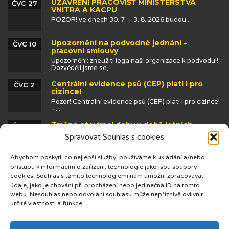
UZAVŘENÍ PRACOVIŠŤ MINISTERSTVA
ČVC 27
VNITRA A KACPU
POZOR! ve dnech 30. 7. – 3. 8. 2026 budou...
Upozornění na podvodné jednání –
ČVC 10
pracovní smlouvy
Upozornění: zneužití loga naší organizace k podvodu!!
Dozvěděli jsme se,...
Centrální evidence psů (CEP) platí i pro
ČVC 2
cizince!
Pozor! Centrální evidence psů (CEP) platí i pro cizince!
–...
Změna otevírací doby v době letních
ČVN 25
prázdnin
Spravovat Souhlas s cookies
Abychom poskytli co nejlepší služby, používáme k ukládání a/nebo
přístupu k informacím o zařízení, technologie jako jsou soubory
cookies. Souhlas s těmito technologiemi nám umožní zpracovávat
údaje, jako je chování při procházení nebo jedinečná ID na tomto
webu. Nesouhlas nebo odvolání souhlasu může nepříznivě ovlivnit
určité vlastnosti a funkce.
© 2019 Centrum cizinců