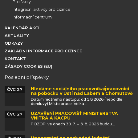
Pro školy
Integrační aktivity pro cizince
Informační centrum
KALENDÁŘ AKCÍ
AKTUALITY
ODKAZY
ZÁKLADNÍ INFORMACE PRO CIZINCE
KONTAKT
ZÁSADY COOKIES (EU)
Poslední příspěvky
Hledáme sociálního pracovníka/pracovnici
ČVC 27
na pobočku v Ústí nad Labem a Chomutově
Datum možného nástupu: od 1.8.2026 (nebo dle
domluvy) Místo práce: Velká...
UZAVŘENÍ PRACOVIŠŤ MINISTERSTVA
ČVC 27
VNITRA A KACPU
POZOR! ve dnech 30. 7. – 3. 8. 2026 budou...
Upozornění na podvodné jednání –