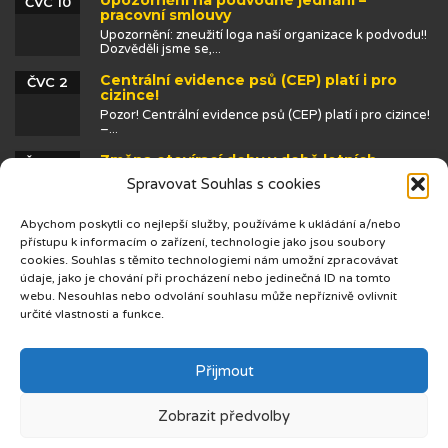
ČVC 10
pracovní smlouvy
Upozornění: zneužití loga naší organizace k podvodu!!
Dozvěděli jsme se,...
Centrální evidence psů (CEP) platí i pro
ČVC 2
cizince!
Pozor! Centrální evidence psů (CEP) platí i pro cizince!
–...
Změna otevírací doby v době letních
ČVN 25
prázdnin
Spravovat Souhlas s cookies
Abychom poskytli co nejlepší služby, používáme k ukládání a/nebo
přístupu k informacím o zařízení, technologie jako jsou soubory
cookies. Souhlas s těmito technologiemi nám umožní zpracovávat
údaje, jako je chování při procházení nebo jedinečná ID na tomto
webu. Nesouhlas nebo odvolání souhlasu může nepříznivě ovlivnit
určité vlastnosti a funkce.
© 2019 Centrum cizinců
Přijmout
Zobrazit předvolby