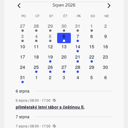
Akce
Srpen 2026
Kalendář
PO
PONDĚLÍ
ÚT
ÚTERÝ
ST
STŘEDA
ČT
ČTVRTEK
PÁ
PÁTEK
SO
SOBOTA
NE
NEDĚLE
z
1
1
1
1
1
1
0
27
28
29
30
31
1
2
Akce
akce
akce
akce
akce
akce
akce
akce
1
1
1
1
1
0
0
3
4
5
6
7
8
9
akce
akce
akce
akce
akce
akce
akce
0
0
0
0
1
0
0
10
11
12
13
14
15
16
akce
akce
akce
akce
akce
akce
akce
0
0
2
0
1
1
0
17
18
19
20
21
22
23
akce
akce
akce
akce
akce
akce
akce
0
1
1
1
1
0
0
24
25
26
27
28
29
30
akce
akce
akce
akce
akce
akce
akce
1
0
0
0
0
0
0
31
1
2
3
4
5
6
akce
akce
akce
akce
akce
akce
akce
6 srpna
Recurring
6 srpna | 08:00
-
17:00
příměstský letní tábor s češtinou II.
7 srpna
Recurring
7 srpna | 08:00
-
17:00