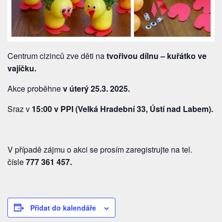
Centrum cizinců zve děti na
tvořivou dílnu – kuřátko ve
vajíčku.
Akce proběhne
v úterý 25.3. 2025.
Sraz v
15:00 v PPI (Velká Hradební 33, Ústí nad Labem).
V případě zájmu o akci se prosím zaregistrujte na tel.
čísle
777 361 457
.
Přidat do kalendáře