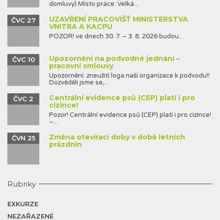
domluvy) Místo práce: Velká...
UZAVŘENÍ PRACOVIŠŤ MINISTERSTVA
ČVC 27
VNITRA A KACPU
POZOR! ve dnech 30. 7. – 3. 8. 2026 budou...
Upozornění na podvodné jednání –
ČVC 10
pracovní smlouvy
Upozornění: zneužití loga naší organizace k podvodu!!
Dozvěděli jsme se,...
Centrální evidence psů (CEP) platí i pro
ČVC 2
cizince!
Pozor! Centrální evidence psů (CEP) platí i pro cizince!
–...
Změna otevírací doby v době letních
ČVN 25
prázdnin
Rubriky
EXKURZE
NEZAŘAZENÉ