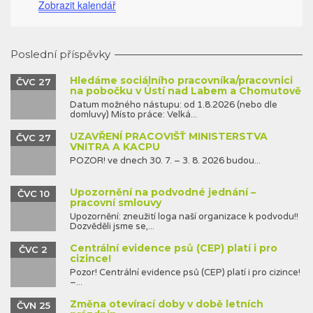
Zobrazit kalendář
Poslední příspěvky
Hledáme sociálního pracovníka/pracovnici
ČVC 27
na pobočku v Ústí nad Labem a Chomutově
Datum možného nástupu: od 1.8.2026 (nebo dle
domluvy) Místo práce: Velká...
UZAVŘENÍ PRACOVIŠŤ MINISTERSTVA
ČVC 27
VNITRA A KACPU
POZOR! ve dnech 30. 7. – 3. 8. 2026 budou...
Upozornění na podvodné jednání –
ČVC 10
pracovní smlouvy
Upozornění: zneužití loga naší organizace k podvodu!!
Dozvěděli jsme se,...
Centrální evidence psů (CEP) platí i pro
ČVC 2
cizince!
Pozor! Centrální evidence psů (CEP) platí i pro cizince!
–...
Změna otevírací doby v době letních
ČVN 25