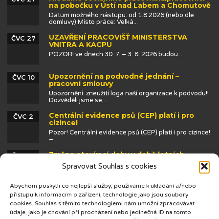
na pobočku v Ústí nad Labem a Chomutově
Datum možného nástupu: od 1.8.2026 (nebo dle
domluvy) Místo práce: Velká...
UZAVŘENÍ PRACOVIŠŤ MINISTERSTVA
ČVC 27
VNITRA A KACPU
POZOR! ve dnech 30. 7. – 3. 8. 2026 budou...
Upozornění na podvodné jednání –
ČVC 10
pracovní smlouvy
Upozornění: zneužití loga naší organizace k podvodu!!
Dozvěděli jsme se,...
Centrální evidence psů (CEP) platí i pro
ČVC 2
cizince!
Pozor! Centrální evidence psů (CEP) platí i pro cizince!
–...
Změna otevírací doby v době letních
ČVN 25
prázdnin
Spravovat Souhlas s cookies
Abychom poskytli co nejlepší služby, používáme k ukládání a/nebo
přístupu k informacím o zařízení, technologie jako jsou soubory
cookies. Souhlas s těmito technologiemi nám umožní zpracovávat
údaje, jako je chování při procházení nebo jedinečná ID na tomto