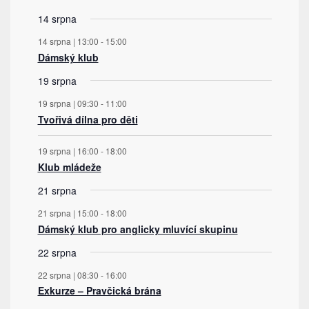
akce
akce
akce
akce
akce
akce
akce
14 srpna
14 srpna | 13:00
-
15:00
Dámský klub
19 srpna
19 srpna | 09:30
-
11:00
Tvořivá dílna pro děti
19 srpna | 16:00
-
18:00
Klub mládeže
21 srpna
21 srpna | 15:00
-
18:00
Dámský klub pro anglicky mluvící skupinu
22 srpna
22 srpna | 08:30
-
16:00
Exkurze – Pravčická brána