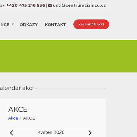
fax.
+420 475 216 536
|
usti@centrumcizincu.cz
INCE
ODKAZY
KONTAKT
KALENDÁŘ AKCÍ
alendář akcí
AKCE
Akce
AKCE
Akce
Květen 2026