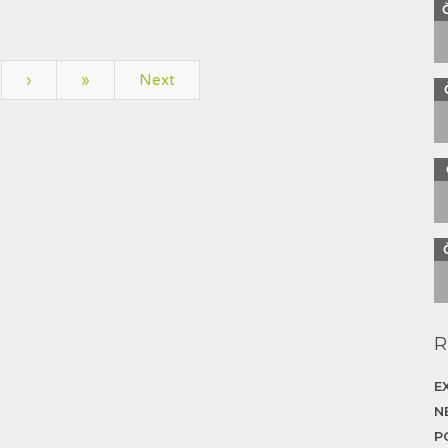
›
»
Next
R
E
N
P