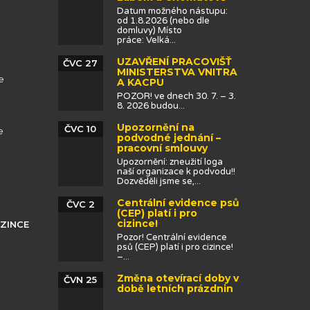
Datum možného nástupu:
od 1.8.2026 (nebo dle
domluvy) Místo
práce: Velká...
UZAVŘENÍ PRACOVIŠŤ
ČVC 27
MINISTERSTVA VNITRA
e
A KACPU
POZOR! ve dnech 30. 7. – 3.
8. 2026 budou...
Upozornění na
ČVC 10
e
podvodné jednání –
pracovní smlouvy
Upozornění: zneužití loga
naší organizace k podvodu!!
Dozvěděli jsme se,...
Centrální evidence psů
ČVC 2
(CEP) platí i pro
cizince!
IZINCE
Pozor! Centrální evidence
psů (CEP) platí i pro cizince!
–...
Změna otevírací doby v
ČVN 25
době letních prázdnin