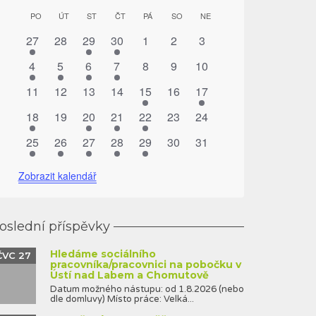
ce
ace
Kalendář
PO
PONDĚLÍ
ÚT
ÚTERÝ
ST
STŘEDA
ČT
ČTVRTEK
PÁ
PÁTEK
SO
SOBOTA
NE
NEDĚLE
ení
z
ení
1
0
1
1
0
0
0
27
28
29
30
1
2
3
Akce
akce
akce
akce
akce
akce
akce
akce
1
1
1
1
0
0
0
4
5
6
7
8
9
10
akce
akce
akce
akce
akce
akce
akce
0
0
0
0
1
0
1
11
12
13
14
15
16
17
akce
akce
akce
akce
akce
akce
akce
1
0
1
1
1
0
0
18
19
20
21
22
23
24
akce
akce
akce
akce
akce
akce
akce
1
1
1
1
1
0
0
25
26
27
28
29
30
31
akce
akce
akce
akce
akce
akce
akce
Zobrazit kalendář
oslední příspěvky
Hledáme sociálního
ČVC 27
pracovníka/pracovnici na pobočku v
Ústí nad Labem a Chomutově
Datum možného nástupu: od 1.8.2026 (nebo
dle domluvy) Místo práce: Velká...