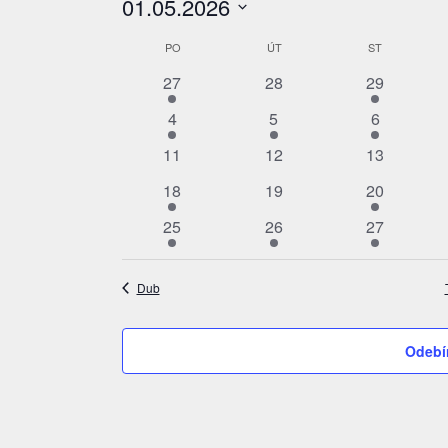
Akce
01.05.2026
Vyberte
Kalendář
PO
PONDĚLÍ
ÚT
ÚTERÝ
ST
STŘEDA
datum.
z
1
0
1
27
28
29
Akce
akce
akce
akce
1
1
1
4
5
6
akce
akce
akce
0
0
0
11
12
13
akce
akce
akce
1
0
1
18
19
20
akce
akce
akce
1
1
1
25
26
27
akce
akce
akce
Dub
Odebí