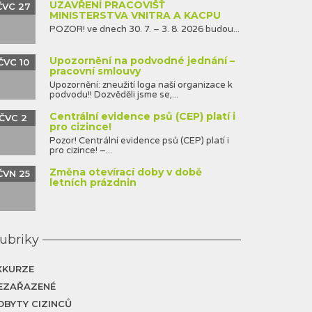
UZAVŘENÍ PRACOVIŠŤ
ČVC 27
MINISTERSTVA VNITRA A KACPU
POZOR! ve dnech 30. 7. – 3. 8. 2026 budou...
Upozornění na podvodné jednání –
ČVC 10
pracovní smlouvy
Upozornění: zneužití loga naší organizace k
podvodu!! Dozvěděli jsme se,...
Centrální evidence psů (CEP) platí i
ČVC 2
pro cizince!
Pozor! Centrální evidence psů (CEP) platí i
pro cizince! –...
Změna otevírací doby v době
ČVN 25
letních prázdnin
ubriky
XKURZE
EZAŘAZENÉ
OBYTY CIZINCŮ