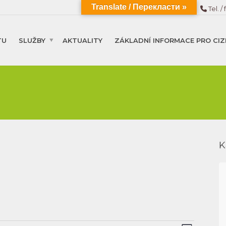
Translate / Перекласти »
Tel. / 
TU
SLUŽBY
AKTUALITY
ZÁKLADNÍ INFORMACE PRO CIZ
K