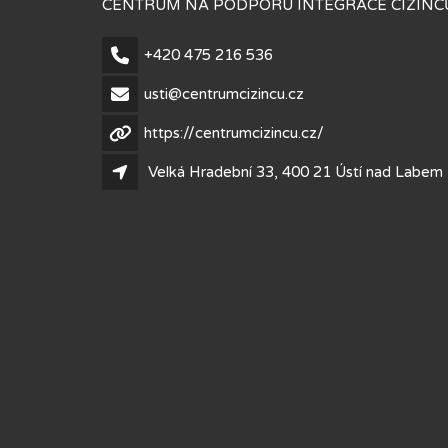
CENTRUM NA PODPORU INTEGRACE CIZINCŮ
+420 475 216 536
usti@centrumcizincu.cz
https://centrumcizincu.cz/
Velká Hradební 33, 400 21 Ústí nad Labem