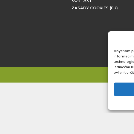
KONTAKT
ZÁSADY COOKIES (EU)
Abychom pos
informacím 
technologie
jedinečná I
ovlivnit urči