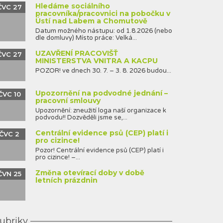
Hledáme sociálního
ČVC 27
pracovníka/pracovnici na pobočku v
Ústí nad Labem a Chomutově
Datum možného nástupu: od 1.8.2026 (nebo
dle domluvy) Místo práce: Velká...
UZAVŘENÍ PRACOVIŠŤ
ČVC 27
MINISTERSTVA VNITRA A KACPU
POZOR! ve dnech 30. 7. – 3. 8. 2026 budou...
Upozornění na podvodné jednání –
ČVC 10
pracovní smlouvy
Upozornění: zneužití loga naší organizace k
podvodu!! Dozvěděli jsme se,...
Centrální evidence psů (CEP) platí i
ČVC 2
pro cizince!
Pozor! Centrální evidence psů (CEP) platí i
pro cizince! –...
Změna otevírací doby v době
ČVN 25
letních prázdnin
ubriky