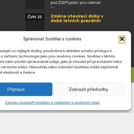
psů (CEP) platí i pro cizince!
–...
Změna otevírací doby v
ČVN 25
době letních prázdnin
Spravovat Souhlas s cookies
kytli co nejlepší služby, používáme k ukládání a/nebo přístupu k
o zařízení, technologie jako jsou soubory cookies. Souhlas s těmito
mi nám umožní zpracovávat údaje, jako je chování při procházení nebo
D na tomto webu. Nesouhlas nebo odvolání souhlasu může nepříznivě
té vlastnosti a funkce.
Přijmout
Zobrazit předvolby
Zásady cookies
Prohlášení o nakládání s osobními údaji