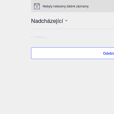
Akce
Nebyly nalezeny žádné záznamy.
Notice
Nadcházející
Vyberte
datum.
Předchozí
Akce
Odebí