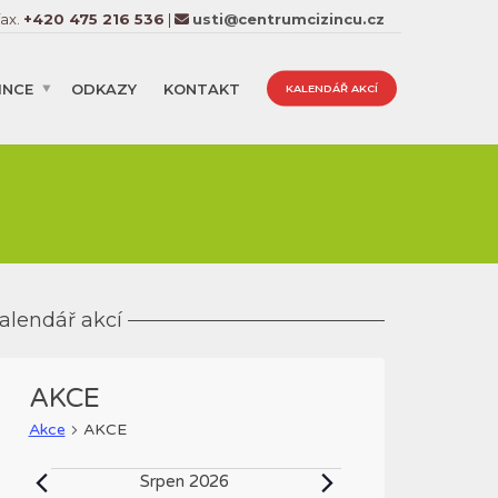
fax.
+420 475 216 536
|
usti@centrumcizincu.cz
INCE
ODKAZY
KONTAKT
KALENDÁŘ AKCÍ
alendář akcí
AKCE
Akce
AKCE
Akce
Srpen 2026