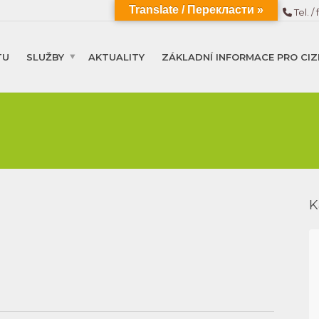
Translate / Перекласти »
Tel. / 
TU
SLUŽBY
AKTUALITY
ZÁKLADNÍ INFORMACE PRO CIZ
K