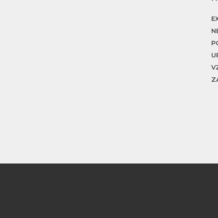
E
N
P
U
V
Z