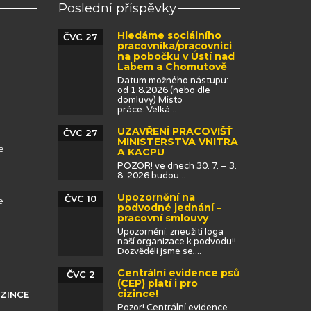
Poslední příspěvky
Hledáme sociálního
ČVC 27
pracovníka/pracovnici
na pobočku v Ústí nad
Labem a Chomutově
Datum možného nástupu:
od 1.8.2026 (nebo dle
domluvy) Místo
práce: Velká...
UZAVŘENÍ PRACOVIŠŤ
ČVC 27
MINISTERSTVA VNITRA
e
A KACPU
POZOR! ve dnech 30. 7. – 3.
8. 2026 budou...
Upozornění na
ČVC 10
e
podvodné jednání –
pracovní smlouvy
Upozornění: zneužití loga
naší organizace k podvodu!!
Dozvěděli jsme se,...
Centrální evidence psů
ČVC 2
(CEP) platí i pro
cizince!
IZINCE
Pozor! Centrální evidence