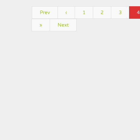
Prev
‹
1
2
3
4
»
Next