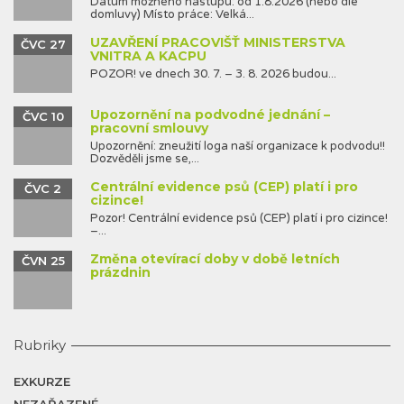
Datum možného nástupu: od 1.8.2026 (nebo dle
domluvy) Místo práce: Velká...
UZAVŘENÍ PRACOVIŠŤ MINISTERSTVA
ČVC 27
VNITRA A KACPU
POZOR! ve dnech 30. 7. – 3. 8. 2026 budou...
Upozornění na podvodné jednání –
ČVC 10
pracovní smlouvy
Upozornění: zneužití loga naší organizace k podvodu!!
Dozvěděli jsme se,...
Centrální evidence psů (CEP) platí i pro
ČVC 2
cizince!
Pozor! Centrální evidence psů (CEP) platí i pro cizince!
–...
Změna otevírací doby v době letních
ČVN 25
prázdnin
Rubriky
EXKURZE