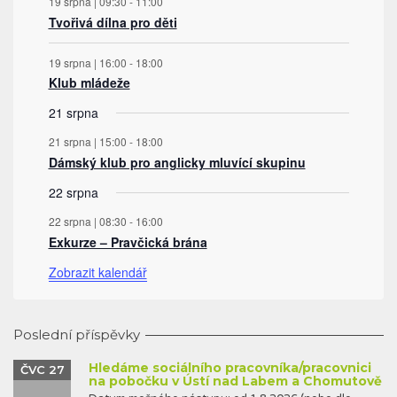
19 srpna | 09:30
-
11:00
Tvořivá dílna pro děti
19 srpna | 16:00
-
18:00
Klub mládeže
21 srpna
21 srpna | 15:00
-
18:00
Dámský klub pro anglicky mluvící skupinu
22 srpna
22 srpna | 08:30
-
16:00
Exkurze – Pravčická brána
Zobrazit kalendář
Poslední příspěvky
Hledáme sociálního pracovníka/pracovnici
ČVC 27
na pobočku v Ústí nad Labem a Chomutově