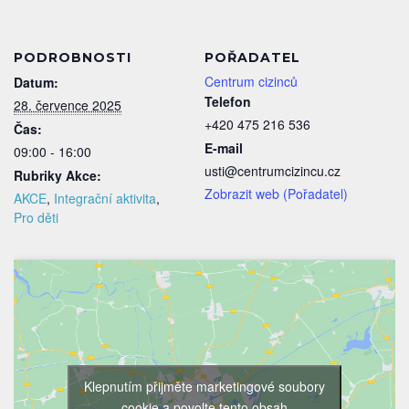
PODROBNOSTI
POŘADATEL
Centrum cizinců
Datum:
Telefon
28. července 2025
+420 475 216 536
Čas:
E-mail
09:00 - 16:00
usti@centrumcizincu.cz
Rubriky Akce:
Zobrazit web (Pořadatel)
AKCE
,
Integrační aktivita
,
Pro děti
Klepnutím přijměte marketingové soubory
cookie a povolte tento obsah