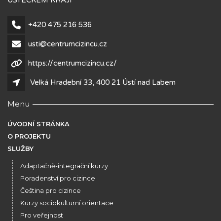
ÚSTECKÉM KRAJI
+420 475 216 536
usti@centrumcizincu.cz
https://centrumcizincu.cz/
Velká Hradební 33, 400 21 Ústí nad Labem
Menu
ÚVODNÍ STRÁNKA
O PROJEKTU
SLUŽBY
Adaptačně-integrační kurzy
Poradenství pro cizince
Čeština pro cizince
Kurzy sociokulturní orientace
Pro veřejnost