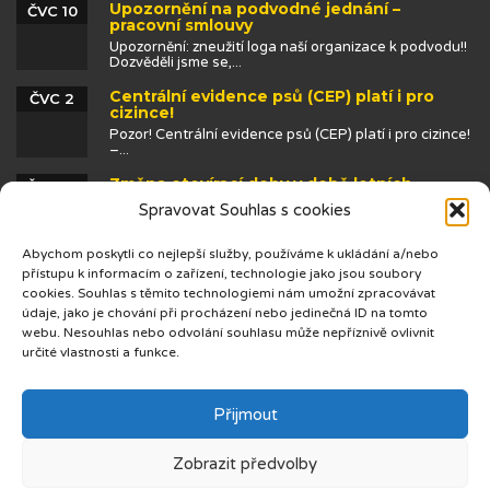
Upozornění na podvodné jednání –
ČVC 10
pracovní smlouvy
Upozornění: zneužití loga naší organizace k podvodu!!
Dozvěděli jsme se,...
Centrální evidence psů (CEP) platí i pro
ČVC 2
cizince!
Pozor! Centrální evidence psů (CEP) platí i pro cizince!
–...
Změna otevírací doby v době letních
ČVN 25
prázdnin
Spravovat Souhlas s cookies
Abychom poskytli co nejlepší služby, používáme k ukládání a/nebo
přístupu k informacím o zařízení, technologie jako jsou soubory
cookies. Souhlas s těmito technologiemi nám umožní zpracovávat
údaje, jako je chování při procházení nebo jedinečná ID na tomto
webu. Nesouhlas nebo odvolání souhlasu může nepříznivě ovlivnit
určité vlastnosti a funkce.
© 2019 Centrum cizinců
Přijmout
Zobrazit předvolby